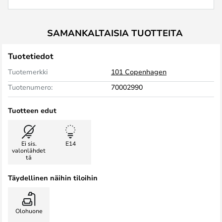
SAMANKALTAISIA TUOTTEITA
Tuotetiedot
Tuotemerkki
101 Copenhagen
Tuotenumero:
70002990
Tuotteen edut
Ei sis.
E14
valonlähdet
tä
Täydellinen näihin tiloihin
Olohuone