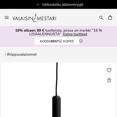
Valtuutettu jälleenmyyjä
Skip
to
Content
16% alkaen 89 €
tuotteista, joissa on merkki ”16 %
LISÄALENNUSTA”
Katso tuotteet
KOODI:
BEST
KOPIOI
Riippuvalaisimet
Skip
to
the
end
of
the
images
gallery