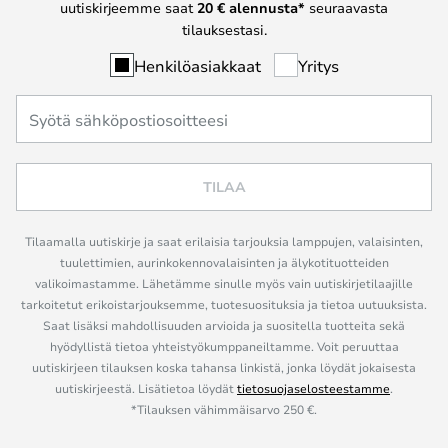
uutiskirjeemme saat
20 € alennusta*
seuraavasta
tilauksestasi.
Henkilöasiakkaat
Yritys
TILAA
Tilaamalla uutiskirje ja saat erilaisia tarjouksia lamppujen, valaisinten,
tuulettimien, aurinkokennovalaisinten ja älykotituotteiden
valikoimastamme. Lähetämme sinulle myös vain uutiskirjetilaajille
tarkoitetut erikoistarjouksemme, tuotesuosituksia ja tietoa uutuuksista.
Saat lisäksi mahdollisuuden arvioida ja suositella tuotteita sekä
hyödyllistä tietoa yhteistyökumppaneiltamme. Voit peruuttaa
uutiskirjeen tilauksen koska tahansa linkistä, jonka löydät jokaisesta
uutiskirjeestä. Lisätietoa löydät
tietosuojaselosteestamme
.
*Tilauksen vähimmäisarvo 250 €.