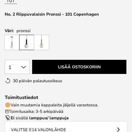
the
images
No. 2 Riippuvalaisin Pronssi - 101 Copenhagen
gallery
Väri:
pronssi
1
LISÄÄ OSTOSKORIIN
30 päivän palautusoikeus
Toimitustiedot
Vain muutamia kappaleita jäljellä varastossa.
Toimitusaika: 3-5 arkipäivää
Ei
sisällä
lamppua/ lamppuja
VALITSE E14 VALONLÄHDE