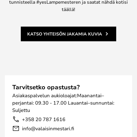
tunnisteella #yesLampemesteren ja saatat nähdä kotisi
täällä!
KATSO YHTEISÖN JAKAMIA KUVIA
Tarvitsetko opastusta?
Asiakaspalvelun aukioloajat:Maanantai–
perjantai: 09.30 - 17.00 Lauantai–sunnuntai:
Suljettu
+358 20 787 1616
info@valaisinmestari.fi