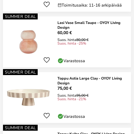
Toimitusaika: 11-16 arkipäivää
SUMMER DEAL
Lasi Vase Small Taupe - OYOY Living
Design
60,00 €
Suos. hinta
80,00 €
Suos. hinta -25%
Varastossa
SUMMER DEAL
Toppu Astia Large Clay - OYOY Living
Design
75,00 €
Suos. hinta
95,00 €
Suos. hinta -21%
Varastossa
SUMMER DEAL
Toppu Kulho Clay - OYOY Living Design