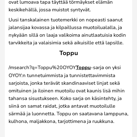
ovat lumoava tapa täyttää törmäykset elämän
keskikehällä, jossa muistot syntyvät.
Uusi tanskalainen tuotemerkki on nopeasti saanut
jalansijaa kovassa ja kilpaillussa muotoilualalla, ja
nykyään sillä on laaja valikoima ainutlaatuisia kodin
tarvikkeita ja valaisimia sekä aikuisille että lapsille.
Toppu
/msearch?q=Toppu%20OYOY
Toppu
-sarja on yksi
OYOY:n tunnetuimmista ja tunnistettavimmista
sarjoista, jonka terävät skandinaaviset linjat sekä
omituinen ja iloinen muotoilu ovat kaunis lisä mihin
tahansa sisustukseen. Koko sarja on käsintehty, ja
siinä on samat raidat, jotka antavat muotoilulle
särmää ja luonnetta. Toppu on saatavana lamppuna,
kulhona, maljakkona, tarjottimena ja ruukkuna.