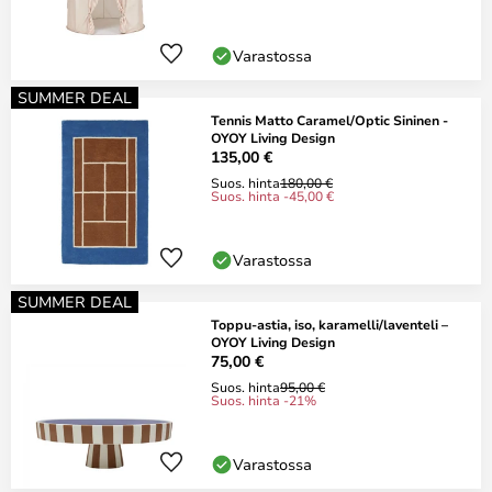
Varastossa
SUMMER DEAL
Tennis Matto Caramel/Optic Sininen -
OYOY Living Design
135,00 €
Suos. hinta
180,00 €
Suos. hinta -45,00 €
Varastossa
SUMMER DEAL
Toppu-astia, iso, karamelli/laventeli –
OYOY Living Design
75,00 €
Suos. hinta
95,00 €
Suos. hinta -21%
Varastossa