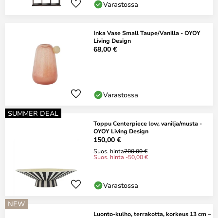
Varastossa
Inka Vase Small Taupe/Vanilla - OYOY
Living Design
68,00 €
Varastossa
SUMMER DEAL
Toppu Centerpiece low, vanilja/musta -
OYOY Living Design
150,00 €
Suos. hinta
200,00 €
Suos. hinta -50,00 €
Varastossa
NEW
Luonto-kulho, terrakotta, korkeus 13 cm –