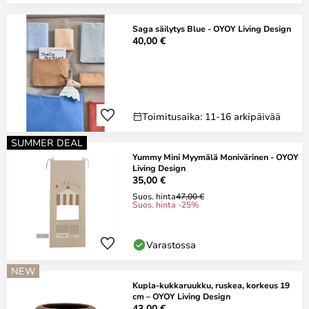
Saga säilytys Blue - OYOY Living Design
40,00 €
Toimitusaika: 11-16 arkipäivää
SUMMER DEAL
Yummy Mini Myymälä Monivärinen - OYOY
Living Design
35,00 €
Suos. hinta
47,00 €
Suos. hinta -25%
Varastossa
NEW
Kupla-kukkaruukku, ruskea, korkeus 19
cm – OYOY Living Design
43,00 €