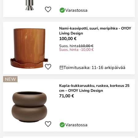
Varastossa
Nami-kasvipotti, suuri, meripihka - OYOY
Living Design
100,00 €
Suos. hinta
110,00 €
Suos. hinta -10,00 €
Toimitusaika: 11-16 arkipäivää
NEW
Kupla-kukkaruukku, ruskea, korkeus 25
cm – OYOY Living Design
71,00 €
Varastossa