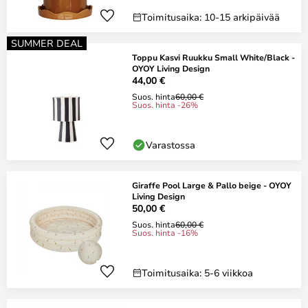
Toimitusaika: 10-15 arkipäivää
SUMMER DEAL
Toppu Kasvi Ruukku Small White/Black -
OYOY Living Design
44,00 €
Suos. hinta
60,00 €
Suos. hinta -26%
Varastossa
Giraffe Pool Large & Pallo beige - OYOY
Living Design
50,00 €
Suos. hinta
60,00 €
Suos. hinta -16%
Toimitusaika: 5-6 viikkoa