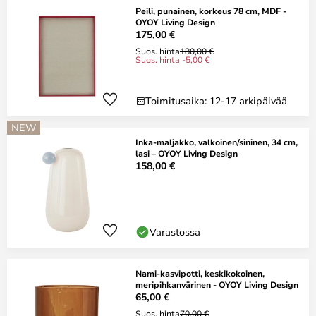
Peili, punainen, korkeus 78 cm, MDF -
OYOY Living Design
175,00 €
Suos. hinta
180,00 €
Suos. hinta -5,00 €
Toimitusaika: 12-17 arkipäivää
NEW
Inka-maljakko, valkoinen/sininen, 34 cm,
lasi – OYOY Living Design
158,00 €
Varastossa
Nami-kasvipotti, keskikokoinen,
meripihkanvärinen - OYOY Living Design
65,00 €
Suos. hinta
70,00 €