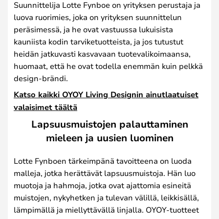
Suunnittelija Lotte Fynboe on yrityksen perustaja ja
luova ruorimies, joka on yrityksen suunnittelun
peräsimessä, ja he ovat vastuussa lukuisista
kauniista kodin tarviketuotteista, ja jos tutustut
heidän jatkuvasti kasvavaan tuotevalikoimaansa,
huomaat, että he ovat todella enemmän kuin pelkkä
design-brändi.
Katso kaikki OYOY Living Designin ainutlaatuiset
valaisimet täältä
Lapsuusmuistojen palauttaminen
mieleen ja uusien luominen
Lotte Fynboen tärkeimpänä tavoitteena on luoda
malleja, jotka herättävät lapsuusmuistoja. Hän luo
muotoja ja hahmoja, jotka ovat ajattomia esineitä
muistojen, nykyhetken ja tulevan välillä, leikkisällä,
lämpimällä ja miellyttävällä linjalla. OYOY-tuotteet