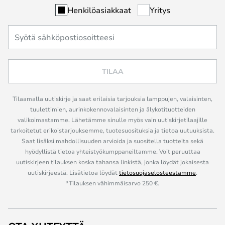
Henkilöasiakkaat
Yritys
TILAA
Tilaamalla uutiskirje ja saat erilaisia tarjouksia lamppujen, valaisinten,
tuulettimien, aurinkokennovalaisinten ja älykotituotteiden
valikoimastamme. Lähetämme sinulle myös vain uutiskirjetilaajille
tarkoitetut erikoistarjouksemme, tuotesuosituksia ja tietoa uutuuksista.
Saat lisäksi mahdollisuuden arvioida ja suositella tuotteita sekä
hyödyllistä tietoa yhteistyökumppaneiltamme. Voit peruuttaa
uutiskirjeen tilauksen koska tahansa linkistä, jonka löydät jokaisesta
uutiskirjeestä. Lisätietoa löydät
tietosuojaselosteestamme
.
*Tilauksen vähimmäisarvo 250 €.