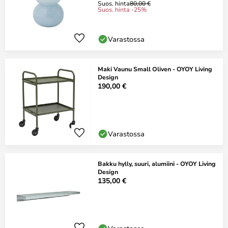
Suos. hinta
80,00 €
Suos. hinta -25%
Varastossa
Maki Vaunu Small Oliven - OYOY Living
Design
190,00 €
Varastossa
Bakku hylly, suuri, alumiini - OYOY Living
Design
135,00 €