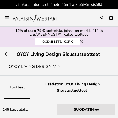
sisällä
Valtuutettu jälleenmyyjä
Skip
to
Content
14% alkaen 79 €
tuotteista, joissa on merkki ”14 %
LISÄALENNUSTA”
Katso tuotteet
KOODI:
BEST
KOPIOI
OYOY Living Design Sisustustuotteet
OYOY LIVING DESIGN MINI
Lisätietoa: OYOY Living Design
Tuotteet
Sisustustuotteet
146 kappaletta
SUODATIN