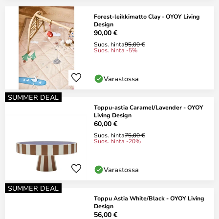
Forest-leikkimatto Clay - OYOY Living
Design
90,00 €
Suos. hinta
95,00 €
Suos. hinta -5%
Varastossa
SUMMER DEAL
Toppu-astia Caramel/Lavender - OYOY
Living Design
60,00 €
Suos. hinta
75,00 €
Suos. hinta -20%
Varastossa
SUMMER DEAL
Toppu Astia White/Black - OYOY Living
Design
56,00 €