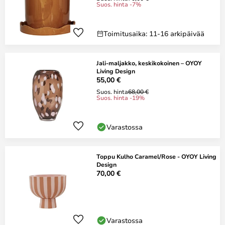
Suos. hinta -7%
Toimitusaika: 11-16 arkipäivää
Jali-maljakko, keskikokoinen – OYOY
Living Design
55,00 €
Suos. hinta
68,00 €
Suos. hinta -19%
Varastossa
Toppu Kulho Caramel/Rose - OYOY Living
Design
70,00 €
Varastossa