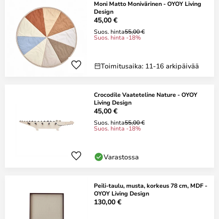
Moni Matto Monivärinen - OYOY Living
Design
45,00 €
Suos. hinta
55,00 €
Suos. hinta -18%
Toimitusaika: 11-16 arkipäivää
Crocodile Vaateteline Nature - OYOY
Living Design
45,00 €
Suos. hinta
55,00 €
Suos. hinta -18%
Varastossa
Peili-taulu, musta, korkeus 78 cm, MDF -
OYOY Living Design
130,00 €