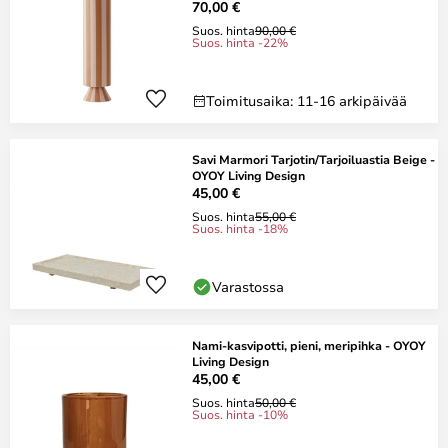
70,00 €
Suos. hinta
90,00 €
Suos. hinta -22%
Toimitusaika: 11-16 arkipäivää
Savi Marmori Tarjotin/Tarjoiluastia Beige -
OYOY Living Design
45,00 €
Suos. hinta
55,00 €
Suos. hinta -18%
Varastossa
Nami-kasvipotti, pieni, meripihka - OYOY
Living Design
45,00 €
Suos. hinta
50,00 €
Suos. hinta -10%