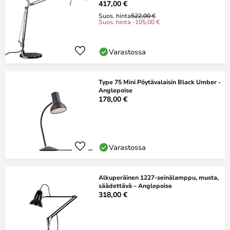
417,00 €
Suos. hinta
522,00 €
Suos. hinta -105,00 €
Varastossa
Type 75 Mini Pöytävalaisin Black Umber -
Anglepoise
178,00 €
Varastossa
Alkuperäinen 1227-seinälamppu, musta,
säädettävä – Anglepoise
318,00 €