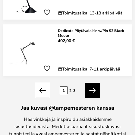
Toimitusaika: 13-18 arkipäivää
Dedicate Pöytävalaisin w/Pin S2 Black -
Muuto
402,00 €
Toimitusaika: 7-11 arkipäivää
Sivu
1
2
3
Edellinen
Seuraava
Jaa kuvasi @lampemesteren kanssa
Hae vinkkejä ja inspiroidu asiakkaidemme
sisustusideoista. Merkitse parhaat sisustuskuvasi
tunnisteella #yesLampemesteren ja saatat nähdä kotisi