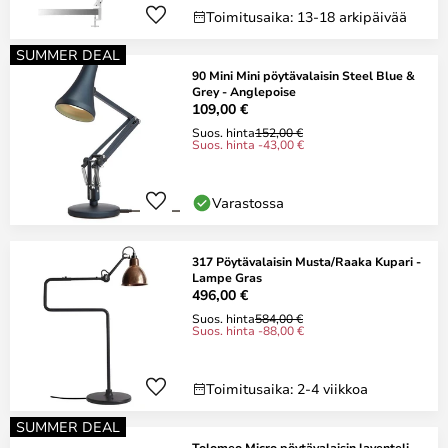
Toimitusaika: 13-18 arkipäivää
SUMMER DEAL
90 Mini Mini pöytävalaisin Steel Blue &
Grey - Anglepoise
109,00 €
Suos. hinta
152,00 €
Suos. hinta -43,00 €
Varastossa
317 Pöytävalaisin Musta/Raaka Kupari -
Lampe Gras
496,00 €
Suos. hinta
584,00 €
Suos. hinta -88,00 €
Toimitusaika: 2-4 viikkoa
SUMMER DEAL
Tolomeo Micro pöytävalaisin laventeli -