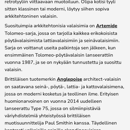
retrotyyliin viittaavaan muotoiluun. Olipa kotisi tyyli
sitten klassinen tai moderni, löytyy siihen sopiva
arkkitehtoninen valaisin.
Suosituimpia arkkitehtonisia valaisimia on
Artemide
Tolomeo-sarja, jossa on tarjolla kaikkea erikokoisista
pöytävalaisimista lattiavalaisimiin ja seinävalaisimiin.
Sarja on voittanut useita palkintoja sen jälkeen, kun
ensimmäinen Tolomeo-pöytävalaisin lanseerattiin
vuonna 1987, ja se on nykyään tunnustettu ja suosittu
valaisin.
Brittiläisen tuotemerkin
Anglepoise
architect-valaisin
on saatavana seinä-, pöytä-, lattia- ja kattovalaisimena,
jossa on moderni kosketus ja teollinen ilme. Erityisen
huomionarvoinen on vuonna 2014 uudelleen
lanseerattu Type 75, jossa on silmiinpistäviä
väriyhdistelmiä yhteistyössä brittiläisen
muotisuunnittelija Paul Smithin kanssa. Täydellinen
kontrasti valkoisille seinille skandinaavisissa