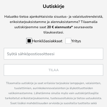
Uutiskirje
Haluatko tietoa ajankohtaisista sisustus- ja valaistustrendeistä,
erikoistarjouksistamme ja alennuksistamme? Tilaamalla
uutiskirjeemme saat
20 € alennusta*
seuraavasta
tilauksestasi.
Henkilöasiakkaat
Yritys
TILAA
Tilaamalla uutiskirje ja saat erilaisia tarjouksia lamppujen, valaisinten,
tuulettimien, aurinkokennovalaisinten ja älykotituotteiden
valikoimastamme. Lähetämme sinulle myös vain uutiskirjetilaajille
tarkoitetut erikoistarjouksemme, tuotesuosituksia ja tietoa uutuuksista.
Saat lisäksi mahdollisuuden arvioida ja suositella tuotteita sekä