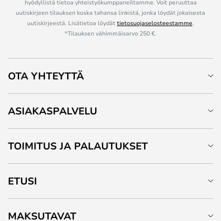
hyödyllistä tietoa yhteistyökumppaneiltamme. Voit peruuttaa
uutiskirjeen tilauksen koska tahansa linkistä, jonka löydät jokaisesta
uutiskirjeestä. Lisätietoa löydät
tietosuojaselosteestamme
.
*Tilauksen vähimmäisarvo 250 €.
OTA YHTEYTTÄ
ASIAKASPALVELU
TOIMITUS JA PALAUTUKSET
ETUSI
MAKSUTAVAT