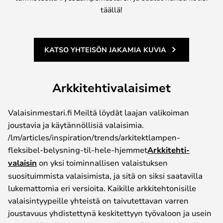
täällä!
KATSO YHTEISÖN JAKAMIA KUVIA
Arkkitehtivalaisimet
Valaisinmestari.fi Meiltä löydät laajan valikoiman
joustavia ja käytännöllisiä valaisimia.
/lm/articles/inspiration/trends/arkitektlampen-
fleksibel-belysning-til-hele-hjemmet
Arkkitehti-
valaisin
on yksi toiminnallisen valaistuksen
suosituimmista valaisimista, ja sitä on siksi saatavilla
lukemattomia eri versioita. Kaikille arkkitehtonisille
valaisintyypeille yhteistä on taivutettavan varren
joustavuus yhdistettynä keskitettyyn työvaloon ja usein