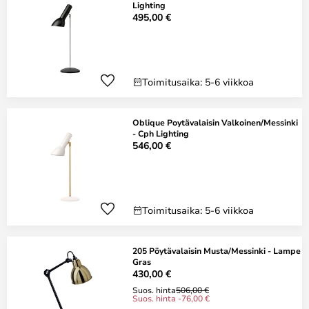
Lighting
495,00 €
Toimitusaika: 5-6 viikkoa
Oblique Poytävalaisin Valkoinen/Messinki
- Cph Lighting
546,00 €
Toimitusaika: 5-6 viikkoa
205 Pöytävalaisin Musta/Messinki - Lampe
Gras
430,00 €
Suos. hinta
506,00 €
Suos. hinta -76,00 €