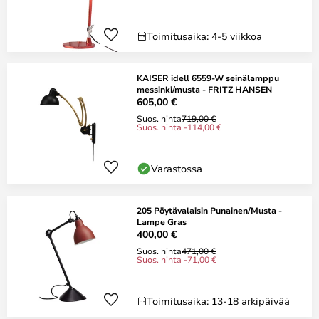
Toimitusaika: 4-5 viikkoa
KAISER idell 6559-W seinälamppu
messinki/musta - FRITZ HANSEN
605,00 €
Suos. hinta
719,00 €
Suos. hinta -114,00 €
Varastossa
205 Pöytävalaisin Punainen/Musta -
Lampe Gras
400,00 €
Suos. hinta
471,00 €
Suos. hinta -71,00 €
Toimitusaika: 13-18 arkipäivää