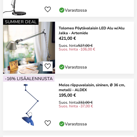
Varastossa
SUMMER DEAL
Tolomeo Pöytävalaisin LED Alu w/Alu
Jalka - Artemide
421,00 €
Suos. hinta
527,00 €
Suos. hinta -106,00 €
Varastossa
-16% LISÄALENNUSTA
Melos riippuvalaisin, sininen, Ø 36 cm,
metalli - ALDEX
195,00 €
Suos. hinta
232,00 €
Suos. hinta -37,00 €
Varastossa