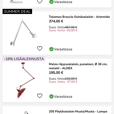
Varastossa
SUMMER DEAL
Tolomeo Braccio Seinävalaisin - Artemide
374,00 €
Suos. hinta
467,00 €
Suos. hinta -93,00 €
Varastossa
-16% LISÄALENNUSTA
Melos riippuvalaisin, punainen, Ø 36 cm,
metalli - ALDEX
195,00 €
Suos. hinta
232,00 €
Suos. hinta -37,00 €
Varastossa
205 Pöytävalaisin Musta/Musta - Lampe