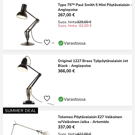
Type 75™ Paul Smith 5 Mini Pöytävalaisin -
Anglepoise
267,00 €
Suos. hinta
329,00 €
Suos. hinta -62,00 €
Varastossa
Original 1227 Brass Työpöytävalaisin Jet
Black - Anglepoise
366,00 €
Varastossa
SUMMER DEAL
Tolomeo Pöytävalaisin E27 Valkoinen
w/Valkoinen Jalka - Artemide
337,00 €
Suos. hinta
422,00 €