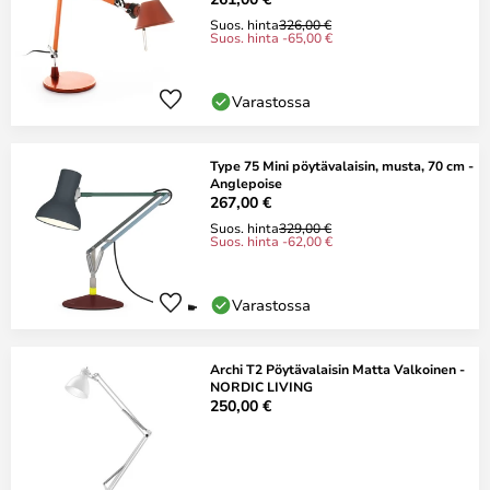
Suos. hinta
326,00 €
Suos. hinta -65,00 €
Varastossa
Type 75 Mini pöytävalaisin, musta, 70 cm -
Anglepoise
267,00 €
Suos. hinta
329,00 €
Suos. hinta -62,00 €
Varastossa
Archi T2 Pöytävalaisin Matta Valkoinen -
NORDIC LIVING
250,00 €