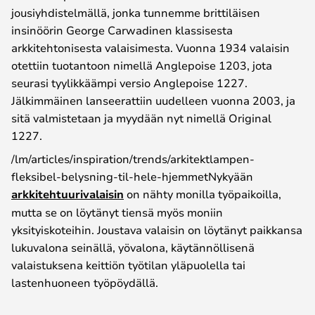
jousiyhdistelmällä, jonka tunnemme brittiläisen
insinöörin George Carwadinen klassisesta
arkkitehtonisesta valaisimesta. Vuonna 1934 valaisin
otettiin tuotantoon nimellä Anglepoise 1203, jota
seurasi tyylikkäämpi versio Anglepoise 1227.
Jälkimmäinen lanseerattiin uudelleen vuonna 2003, ja
sitä valmistetaan ja myydään nyt nimellä Original
1227.
/lm/articles/inspiration/trends/arkitektlampen-
fleksibel-belysning-til-hele-hjemmetNykyään
arkkitehtuurivalaisin
on nähty monilla työpaikoilla,
mutta se on löytänyt tiensä myös moniin
yksityiskoteihin. Joustava valaisin on löytänyt paikkansa
lukuvalona seinällä, yövalona, käytännöllisenä
valaistuksena keittiön työtilan yläpuolella tai
lastenhuoneen työpöydällä.