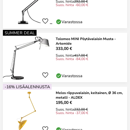
Suos. hinta
292,00 €
Suos. hinta -60,00 €
Varastossa
SUMMER DEAL
Tolomeo MINI Pöytävalaisin Musta -
Artemide
333,00 €
Suos. hinta
417,00 €
Suos. hinta -84,00 €
Varastossa
-16% LISÄALENNUSTA
Melos riippuvalaisin, keltainen, Ø 36 cm,
metalli - ALDEX
195,00 €
Suos. hinta
232,00 €
Suos. hinta -37,00 €
Varastossa