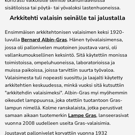
sisätiloissa tai pöytä- tai yövaloksi lastenhuoneissa.
Arkkitehti valaisin seinälle tai jalustalla
Ensimmäisen arkkitehtonisen valaisimen keksi 1920-
luvulla
Bernard Albin-Gras
. Hänen työvalaisimensa,
jossa oli pallonivelen muotoinen joustava varsi, oli
vallankumouksellinen keksintö. Sitä käytettiin monissa
toimistoissa, ompeluhuoneissa, laboratorioissa ja
muissa paikoissa, joissa tarvittiin suurta työvaloa.
Valaisimesta tuli nopeasti suosittu ja laajalti käytetty
arkkitehtien keskuudessa, minkä vuoksi sitä kutsuttiin
"arkkitehdin valaisimeksi". Albin-Gras myi myöhemmin
oikeudet lamppuunsa, joka otettiin tuotantoon Gras-
lampun nimellä. Kolme ranskalaista, jotka perustivat
samaan aikaan tuotemerkin
Lampe Gras
, lanseerasivat
vuonna 2008 uudelleen useita Gras-valaisimia.
Joustavat pallonivelet korvattiin vuonna 1932