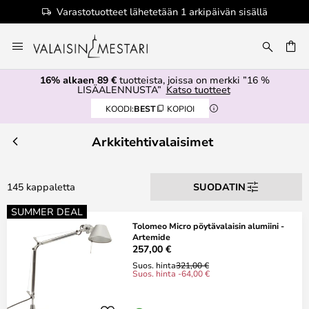
teet lähetetään 1 arkipäivän sisällä
Valt
Skip
to
Content
16% alkaen 89 €
tuotteista, joissa on merkki ”16 %
LISÄALENNUSTA”
Katso tuotteet
KOODI:
BEST
KOPIOI
Arkkitehtivalaisimet
145 kappaletta
SUODATIN
SUMMER DEAL
Tolomeo Micro pöytävalaisin alumiini -
Artemide
257,00 €
Suos. hinta
321,00 €
Suos. hinta -64,00 €