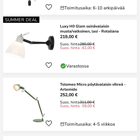
Toimitusaika: 6-10 arkipäivää
SUMMER DEAL
Luxy H0 Glam seinävalaisin
musta/valkoinen, lasi - Rotaliana
219,00 €
Suos. hinta
280,00 €
Suos. hinta -61,00 €
Varastossa
Tolomeo Micro pöytävalaisin vihreä -
Artemide
252,00 €
Suos. hinta
311,00 €
Suos. hinta -59,00 €
Toimitusaika: 4-5 viikkoa