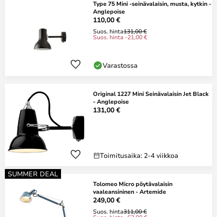
Type 75 Mini -seinävalaisin, musta, kytkin -
Anglepoise
110,00 €
Suos. hinta
131,00 €
Suos. hinta -21,00 €
Varastossa
Original 1227 Mini Seinävalaisin Jet Black
- Anglepoise
131,00 €
Toimitusaika: 2-4 viikkoa
SUMMER DEAL
Tolomeo Micro pöytävalaisin
vaaleansininen - Artemide
249,00 €
Suos. hinta
311,00 €