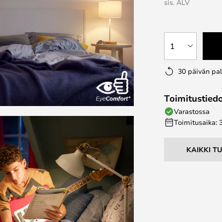
sis. ALV
1
30 päivän pa
Toimitustied
Varastossa
Toimitusaika: 
KAIKKI T