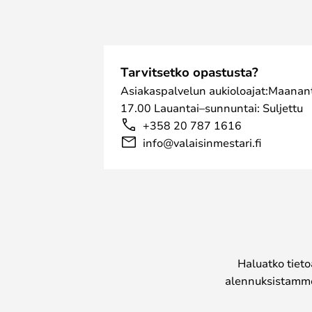
Tarvitsetko opastusta?
Asiakaspalvelun aukioloajat:Maanant
17.00 Lauantai–sunnuntai: Suljettu
+358 20 787 1616
info@valaisinmestari.fi
Haluatko tieto
alennuksistamme