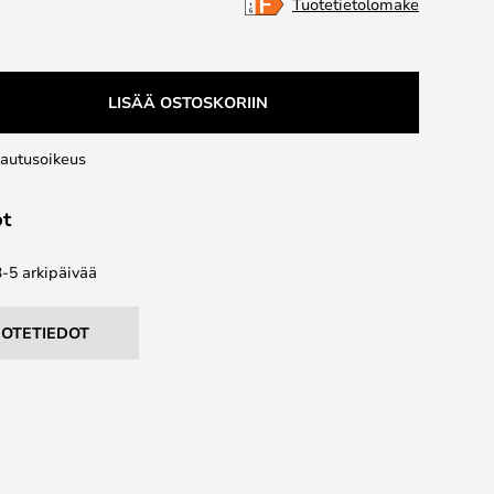
Tuotetietolomake
LISÄÄ OSTOSKORIIN
lautusoikeus
ot
3-5 arkipäivää
UOTETIEDOT