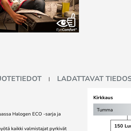
UOTETIEDOT
LADATTAVAT TIEDO
Kirkkaus
Tumma
muassa Halogen ECO -sarja ja
150 L
tä kaikki valmistajat pyrkivät