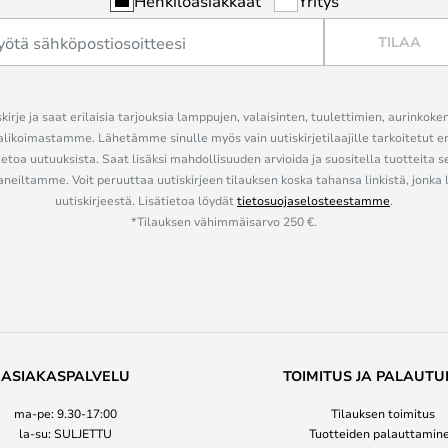
Henkilöasiakkaat
Yritys
TILAA
kirje ja saat erilaisia tarjouksia lamppujen, valaisinten, tuulettimien, aurinkoke
alikoimastamme. Lähetämme sinulle myös vain uutiskirjetilaajille tarkoitetut 
ietoa uutuuksista. Saat lisäksi mahdollisuuden arvioida ja suositella tuotteita s
eiltamme. Voit peruuttaa uutiskirjeen tilauksen koska tahansa linkistä, jonka 
uutiskirjeestä. Lisätietoa löydät
tietosuojaselosteestamme
.
*Tilauksen vähimmäisarvo 250 €.
ASIAKASPALVELU
TOIMITUS JA PALAUTU
ma-pe: 9.30-17:00
Tilauksen toimitus
la-su: SULJETTU
Tuotteiden palauttamin