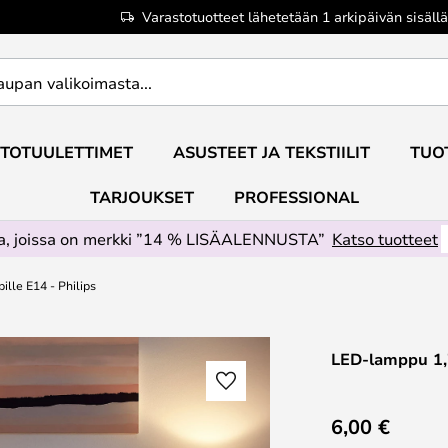
Varastotuotteet lähetetään 1 arkipäivän sisällä
TOTUULETTIMET
ASUSTEET JA TEKSTIILIT
TUO
TARJOUKSET
PROFESSIONAL
ta, joissa on merkki ”14 % LISÄALENNUSTA”
Katso tuotteet
lle E14 - Philips
LED-lamppu 1,7
6,00 €