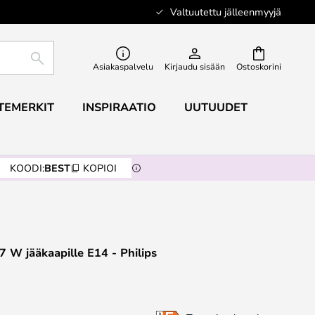
Valtuutettu jälleenmyyjä
ETSI
Asiakaspalvelu
Kirjaudu sisään
Ostoskorini
TEMERKIT
INSPIRAATIO
UUTUUDET
KOODI:
BEST
KOPIOI
 W jääkaapille E14 - Philips