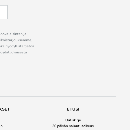
nnovalaisinten ja
erikoistarjouksemme,
ekä hyödyllistä tietoa
löydät jokaisesta
KSET
ETUSI
Uutiskirje
en
30 päivän palautusoikeus