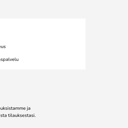
eus
spalvelu
jouksistamme ja
ta tilauksestasi.