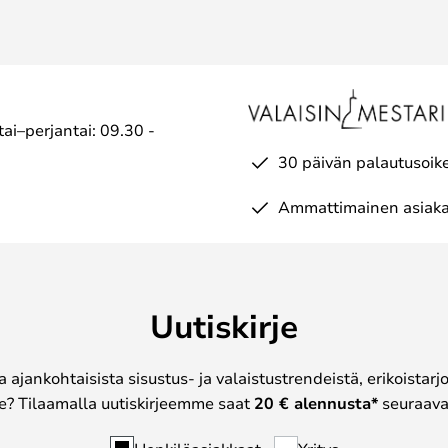
ai–perjantai: 09.30 -
30 päivän palautusoik
Ammattimainen asiaka
Uutiskirje
a ajankohtaisista sisustus- ja valaistustrendeistä, erikoistar
? Tilaamalla uutiskirjeemme saat
20 € alennusta*
seuraavas