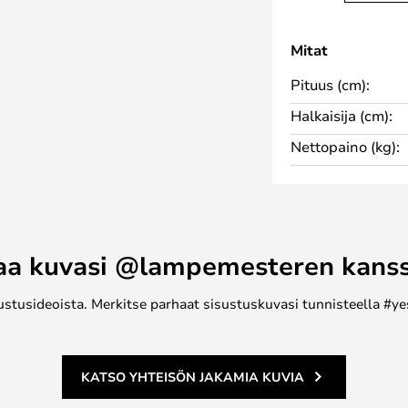
ttavat vähän energiaa ja
Mitat
ongelmaan.
Pituus (cm):
Halkaisija (cm):
Nettopaino (kg):
aa kuvasi @lampemesteren kans
ustusideoista. Merkitse parhaat sisustuskuvasi tunnisteella #ye
KATSO YHTEISÖN JAKAMIA KUVIA