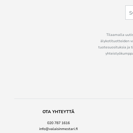
Tilaamalla uutis
älykotituotteiden v
tuotesuosituksia ja t
yhteistyökumppan
OTA YHTEYTTÄ
020 787 1616
info@valaisinmestari.fi