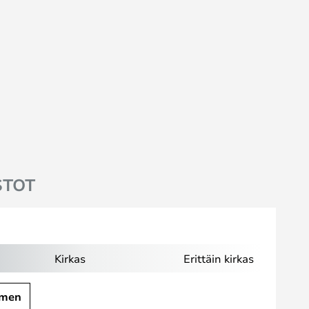
STOT
Kirkas
Erittäin kirkas
umen