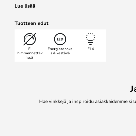
löytämään ratkaisuja, jotka ovat himmennettäviä, kulu
Lue lisää
tuottavat käyttökelpoista valoa.
Philipsin Halogen ECO -sarja on hyvä valinta tähän 
Tuotteen edut
Philipsin lamput löydät seuraavasta kategoriasta.
Ei
Energiatehoka
E14
himmennettäv
s & kestävä
issä
J
Hae vinkkejä ja inspiroidu asiakkaidemme sis