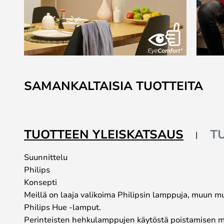
Skip
to
SAMANKALTAISIA TUOTTEITA
the
beginning
of
the
TUOTTEEN YLEISKATSAUS
T
images
gallery
Suunnittelu
Philips
Konsepti
Meillä on laaja valikoima Philipsin lamppuja, muun 
Philips Hue -lamput.
Perinteisten hehkulamppujen käytöstä poistamisen myö