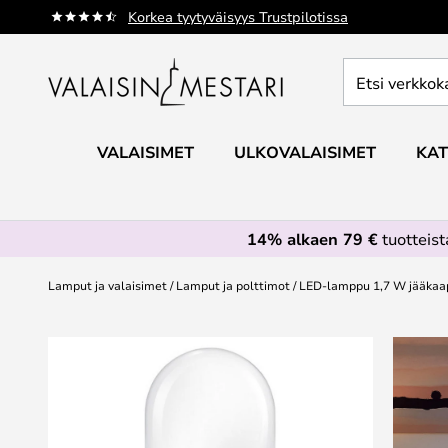
Skip
Korkea tyytyväisyys Trustpilotissa
to
Content
Etsi
verkkokaupan
valikoimasta...
VALAISIMET
ULKOVALAISIMET
KAT
14% alkaen 79 €
tuotteis
Lamput ja valaisimet
Lamput ja polttimot
LED-lamppu 1,7 W jääkaapi
Skip
to
the
end