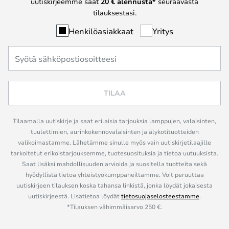
uutiskirjeemme saat
20 € alennusta*
seuraavasta
tilauksestasi.
Henkilöasiakkaat
Yritys
TILAA
Tilaamalla uutiskirje ja saat erilaisia tarjouksia lamppujen, valaisinten,
tuulettimien, aurinkokennovalaisinten ja älykotituotteiden
valikoimastamme. Lähetämme sinulle myös vain uutiskirjetilaajille
tarkoitetut erikoistarjouksemme, tuotesuosituksia ja tietoa uutuuksista.
Saat lisäksi mahdollisuuden arvioida ja suositella tuotteita sekä
hyödyllistä tietoa yhteistyökumppaneiltamme. Voit peruuttaa
uutiskirjeen tilauksen koska tahansa linkistä, jonka löydät jokaisesta
uutiskirjeestä. Lisätietoa löydät
tietosuojaselosteestamme
.
*Tilauksen vähimmäisarvo 250 €.