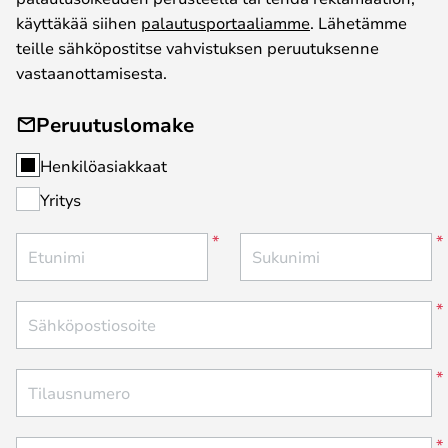
käyttäkää siihen
palautusportaaliamme
. Lähetämme
teille sähköpostitse vahvistuksen peruutuksenne
vastaanottamisesta.
Peruutuslomake
Henkilöasiakkaat
Yritys
Etunimi
Sukunimi
Sähköpostiosoite
Tilausnumero