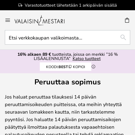
Varastotuotteet lähetetään 1 arkipäivän sisällä
Skip
to
Content
Etsi
ETSI
verkkokaupan
valikoimasta...
16% alkaen 89 €
tuotteista, joissa on merkki ”16 %
LISÄALENNUSTA”
Katso tuotteet
KOODI:
BEST
KOPIOI
Peruuttaa sopimus
Jos haluat peruuttaa tilauksesi 14 päivän
peruuttamisoikeuden puitteissa, ota meihin yhteyttä
seuraavan lomakkeen kautta, niin tarkastelemme
pyyntösi. Jos haluatte 14 päivän peruuttamisaikojen
päätyttyä ilmoittaa palautuksesta vapaaehtoisen
palautusoikeuden perusteella tai tehdä reklamaation,