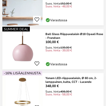
Suos. hinta
152,00 €
Suos. hinta -48,00 €
Varastossa
SUMMER DEAL
Ball Glass Riippuvalaisin Ø18 Opaali Rose
- Frandsen
100,00 €
Suos. hinta
139,00 €
Suos. hinta -39,00 €
Varastossa
-16% LISÄALENNUSTA
Yonam LED-riippuvalaisin, Ø 60 cm, 2-
lamppuinen, kulta, CCT - Lucande
348,00 €
Suos. hinta
406,00 €
Suos. hinta -58,00 €