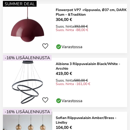
SUMMER DEAL
Flowerpot VP7 -riippuvalo, Ø37 cm, DARK
Plum – &Tradition
304,00 €
Suos. hinta
392,00 €
Suos. hinta -88,00 €
Varastossa
-16% LISÄALENNUSTA
Albiona 3 Riippuvalaisin Black/White -
Arcchio
419,00 €
Suos. hinta
580,00 €
Suos. hinta -161,00 €
Varastossa
-16% LISÄALENNUSTA
Sofian Riippuvalaisin Amber/Brass -
Lindby
104,00 €