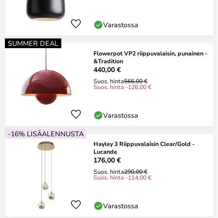
Varastossa
SUMMER DEAL
Flowerpot VP2 riippuvalaisin, punainen -
&Tradition
440,00 €
Suos. hinta
566,00 €
Suos. hinta -126,00 €
Varastossa
-16% LISÄALENNUSTA
Hayley 3 Riippuvalaisin Clear/Gold -
Lucande
176,00 €
Suos. hinta
290,00 €
Suos. hinta -114,00 €
Varastossa