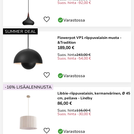
Suos. hinta -92,00 €
Varastossa
SUMMER DEAL
Flowerpot VP1 riippuvalaisin musta -
&Tradition
189,00 €
Suos. hinta
243,00 €
Suos. hinta -54,00 €
Varastossa
-16% LISÄALENNUSTA
Libbie-riippuvalaisin, kermanvärinen, Ø 45
cm, pellava - Lindby
86,00 €
Suos. hinta
116,00 €
Suos. hinta -30,00 €
Varastossa