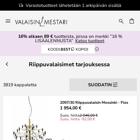
1 arkipäivän sisällä
Valtuutettu jälleenmy
Skip
to
Content
16% alkaen 89 €
tuotteista, joissa on merkki ”16 %
LISÄALENNUSTA”
Katso tuotteet
KOODI:
BEST
KOPIOI
Riippuvalaisimet tarjouksessa
3819 kappaletta
SUODATIN
2097/30 Riippuvalaisin Messinki - Flos
1 954,00 €
Suos. hinta
2 046,00 €
Suos. hinta -92,00 €