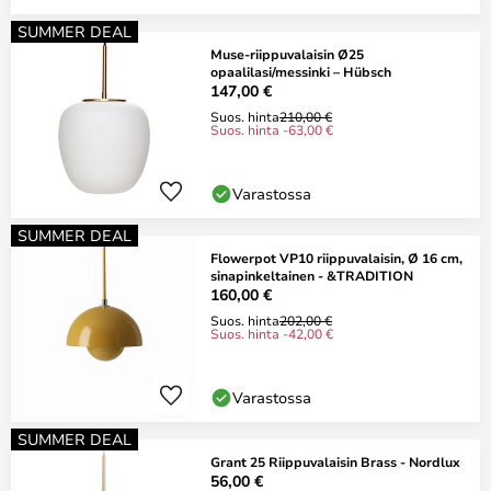
SUMMER DEAL
Muse-riippuvalaisin Ø25
opaalilasi/messinki – Hübsch
147,00 €
Suos. hinta
210,00 €
Suos. hinta -63,00 €
Varastossa
SUMMER DEAL
Flowerpot VP10 riippuvalaisin, Ø 16 cm,
sinapinkeltainen - &TRADITION
160,00 €
Suos. hinta
202,00 €
Suos. hinta -42,00 €
Varastossa
SUMMER DEAL
Grant 25 Riippuvalaisin Brass - Nordlux
56,00 €