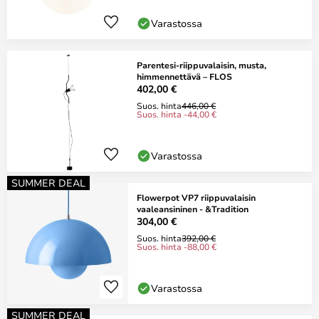
Varastossa
Parentesi-riippuvalaisin, musta,
himmennettävä – FLOS
402,00 €
Suos. hinta
446,00 €
Suos. hinta -44,00 €
Varastossa
SUMMER DEAL
Flowerpot VP7 riippuvalaisin
vaaleansininen - &Tradition
304,00 €
Suos. hinta
392,00 €
Suos. hinta -88,00 €
Varastossa
SUMMER DEAL