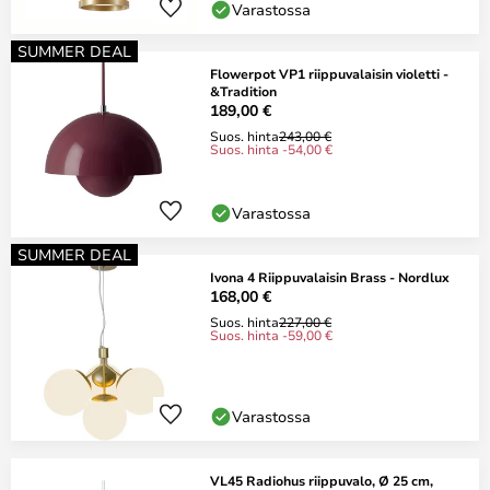
Varastossa
SUMMER DEAL
Flowerpot VP1 riippuvalaisin violetti -
&Tradition
189,00 €
Suos. hinta
243,00 €
Suos. hinta -54,00 €
Varastossa
SUMMER DEAL
Ivona 4 Riippuvalaisin Brass - Nordlux
168,00 €
Suos. hinta
227,00 €
Suos. hinta -59,00 €
Varastossa
VL45 Radiohus riippuvalo, Ø 25 cm,