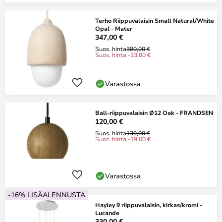
Terho Riippuvalaisin Small Natural/White
Opal - Mater
347,00 €
Suos. hinta
380,00 €
Suos. hinta -33,00 €
Varastossa
Ball-riippuvalaisin Ø12 Oak - FRANDSEN
120,00 €
Suos. hinta
139,00 €
Suos. hinta -19,00 €
Varastossa
-16% LISÄALENNUSTA
Hayley 9 riippuvalaisin, kirkas/kromi -
Lucande
330,00 €