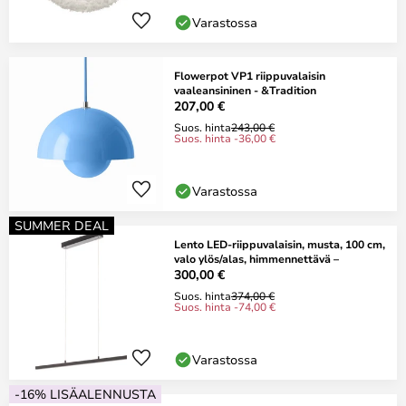
Varastossa
Flowerpot VP1 riippuvalaisin
vaaleansininen - &Tradition
207,00 €
Suos. hinta
243,00 €
Suos. hinta -36,00 €
Varastossa
SUMMER DEAL
Lento LED-riippuvalaisin, musta, 100 cm,
valo ylös/alas, himmennettävä –
300,00 €
Suos. hinta
374,00 €
Suos. hinta -74,00 €
Varastossa
-16% LISÄALENNUSTA