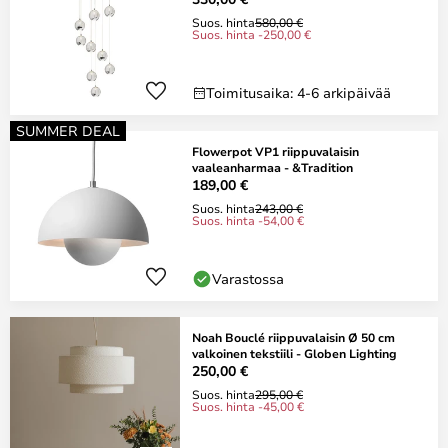
Suos. hinta
580,00 €
Suos. hinta -250,00 €
Toimitusaika: 4-6 arkipäivää
SUMMER DEAL
Flowerpot VP1 riippuvalaisin
vaaleanharmaa - &Tradition
189,00 €
Suos. hinta
243,00 €
Suos. hinta -54,00 €
Varastossa
Noah Bouclé riippuvalaisin Ø 50 cm
valkoinen tekstiili - Globen Lighting
250,00 €
Suos. hinta
295,00 €
Suos. hinta -45,00 €