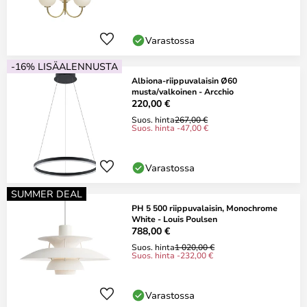
Varastossa
-16% LISÄALENNUSTA
Albiona-riippuvalaisin Ø60
musta/valkoinen - Arcchio
220,00 €
Suos. hinta
267,00 €
Suos. hinta -47,00 €
Varastossa
SUMMER DEAL
PH 5 500 riippuvalaisin, Monochrome
White - Louis Poulsen
788,00 €
Suos. hinta
1 020,00 €
Suos. hinta -232,00 €
Varastossa