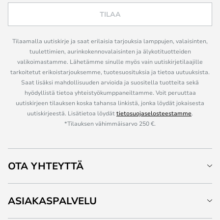
TILAA
Tilaamalla uutiskirje ja saat erilaisia tarjouksia lamppujen, valaisinten,
tuulettimien, aurinkokennovalaisinten ja älykotituotteiden
valikoimastamme. Lähetämme sinulle myös vain uutiskirjetilaajille
tarkoitetut erikoistarjouksemme, tuotesuosituksia ja tietoa uutuuksista.
Saat lisäksi mahdollisuuden arvioida ja suositella tuotteita sekä
hyödyllistä tietoa yhteistyökumppaneiltamme. Voit peruuttaa
uutiskirjeen tilauksen koska tahansa linkistä, jonka löydät jokaisesta
uutiskirjeestä. Lisätietoa löydät
tietosuojaselosteestamme
.
*Tilauksen vähimmäisarvo 250 €.
OTA YHTEYTTÄ
ASIAKASPALVELU