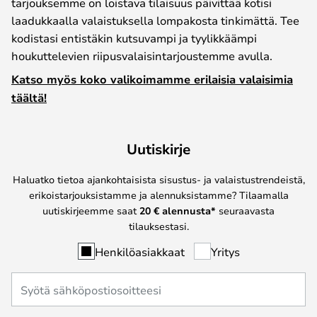
tarjouksemme on loistava tilaisuus päivittää kotisi
laadukkaalla valaistuksella lompakosta tinkimättä. Tee
kodistasi entistäkin kutsuvampi ja tyylikkäämpi
houkuttelevien riipusvalaisintarjoustemme avulla.
Katso myös koko valikoimamme erilaisia valaisimia
täältä!
Uutiskirje
Haluatko tietoa ajankohtaisista sisustus- ja valaistustrendeistä,
erikoistarjouksistamme ja alennuksistamme? Tilaamalla
uutiskirjeemme saat
20 € alennusta*
seuraavasta
tilauksestasi.
Henkilöasiakkaat
Yritys