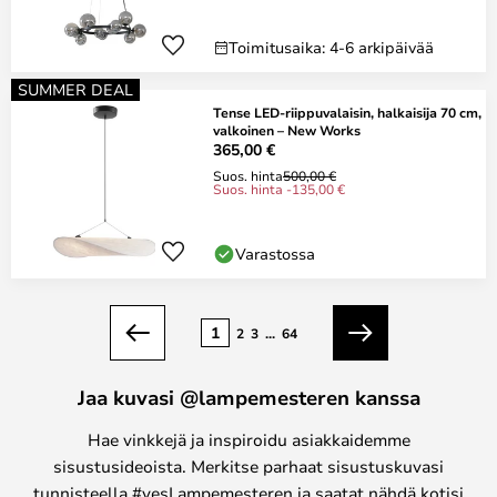
Toimitusaika: 4-6 arkipäivää
SUMMER DEAL
Tense LED-riippuvalaisin, halkaisija 70 cm,
valkoinen – New Works
365,00 €
Suos. hinta
500,00 €
Suos. hinta -135,00 €
Varastossa
Sivu
1
2
3
...
64
Edellinen
Seuraava
Jaa kuvasi @lampemesteren kanssa
Hae vinkkejä ja inspiroidu asiakkaidemme
sisustusideoista. Merkitse parhaat sisustuskuvasi
tunnisteella #yesLampemesteren ja saatat nähdä kotisi