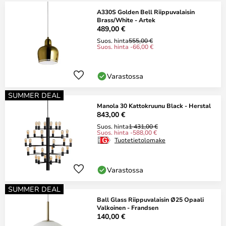
A330S Golden Bell Riippuvalaisin
Brass/White - Artek
489,00 €
Suos. hinta
555,00 €
Suos. hinta -66,00 €
Varastossa
SUMMER DEAL
Manola 30 Kattokruunu Black - Herstal
843,00 €
Suos. hinta
1 431,00 €
Suos. hinta -588,00 €
Tuotetietolomake
Varastossa
SUMMER DEAL
Ball Glass Riippuvalaisin Ø25 Opaali
Valkoinen - Frandsen
140,00 €