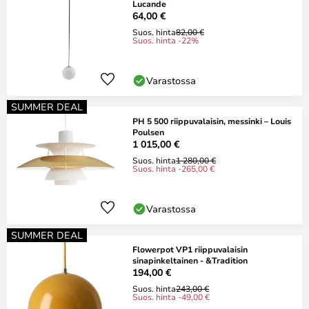
Lucande
64,00 €
Suos. hinta
82,00 €
Suos. hinta -22%
Varastossa
SUMMER DEAL
PH 5 500 riippuvalaisin, messinki – Louis
Poulsen
1 015,00 €
Suos. hinta
1 280,00 €
Suos. hinta -265,00 €
Varastossa
SUMMER DEAL
Flowerpot VP1 riippuvalaisin
sinapinkeltainen - &Tradition
194,00 €
Suos. hinta
243,00 €
Suos. hinta -49,00 €