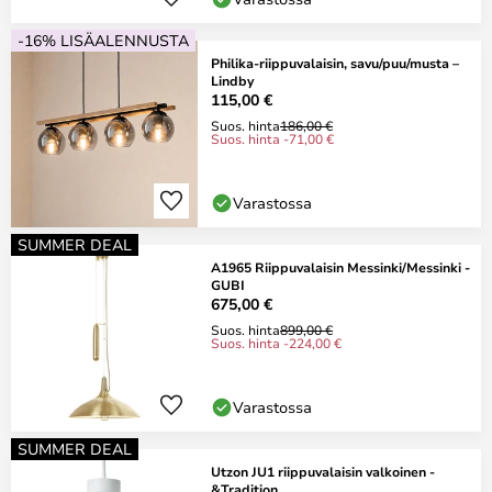
-16% LISÄALENNUSTA
Philika-riippuvalaisin, savu/puu/musta –
Lindby
115,00 €
Suos. hinta
186,00 €
Suos. hinta -71,00 €
Varastossa
SUMMER DEAL
A1965 Riippuvalaisin Messinki/Messinki -
GUBI
675,00 €
Suos. hinta
899,00 €
Suos. hinta -224,00 €
Varastossa
SUMMER DEAL
Utzon JU1 riippuvalaisin valkoinen -
&Tradition