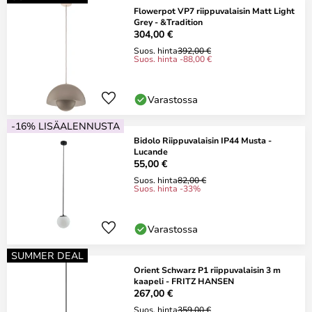
Flowerpot VP7 riippuvalaisin Matt Light
Grey - &Tradition
304,00 €
Suos. hinta
392,00 €
Suos. hinta -88,00 €
Varastossa
-16% LISÄALENNUSTA
Bidolo Riippuvalaisin IP44 Musta -
Lucande
55,00 €
Suos. hinta
82,00 €
Suos. hinta -33%
Varastossa
SUMMER DEAL
Orient Schwarz P1 riippuvalaisin 3 m
kaapeli - FRITZ HANSEN
267,00 €
Suos. hinta
359,00 €