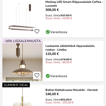
Melinay LED Smart Riippuvalaisin Coffee -
Lucande
308,00 €
Suos. hinta
337,00 €
Suos. hinta -29,00 €
Varastossa
-16% LISÄALENNUSTA
Louisanne säädettävä riippuvalaisin,
ruskea - Lindby
115,00 €
Suos. hinta
174,00 €
Suos. hinta -59,00 €
Varastossa
SUMMER DEAL
Ballon Kattokruunu Messinki - Herstal
246,00 €
Suos. hinta
401,00 €
Suos. hinta -155,00 €