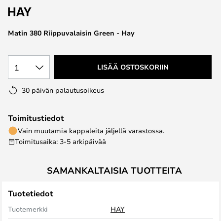
the
images
Matin 380 Riippuvalaisin Green - Hay
gallery
1
LISÄÄ OSTOSKORIIN
30 päivän palautusoikeus
Toimitustiedot
Vain muutamia kappaleita jäljellä varastossa.
Toimitusaika: 3-5 arkipäivää
SAMANKALTAISIA TUOTTEITA
Tuotetiedot
Tuotemerkki
HAY