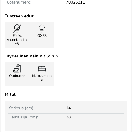
Tuotenumero:
70025311
Tuotteen edut
Ei sis.
GX53
valonlähdet
tä
Täydellinen näihin tiloihin
Olohuone
Makuuhuon
e
Mitat
Korkeus (cm):
14
Halkaisija (cm):
38