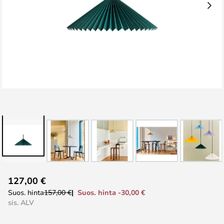
Skip
127,00 €
to
Suos. hinta -30,00 €
Suos. hinta
157,00 €
the
sis. ALV
beginning
of