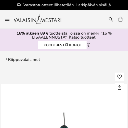
Varastotuotteet lähetetään 1 arkipäivän sisällä
Skip
to
Content
16% alkaen 89 €
tuotteista, joissa on merkki ”16 %
LISÄALENNUSTA”
Katso tuotteet
KOODI:
BEST
KOPIOI
Riippuvalaisimet
Skip
to
the
end
of
the
images
gallery