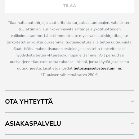
TILAA
Tilaamalla uutiskirje ja saat erilaisia tarjouksia lamppujen, valaisinten,
tuulettimien, aurinkokennovalaisinten ja älykotituotteiden
valikoimastamme. Lähetämme sinulle myös vain uutiskirjetilaajille
tarkoitetut erikoistarjouksemme, tuotesuosituksia ja tietoa uutuuksista.
Saat lisäksi mahdollisuuden arvioida ja suositella tuotteita sekä
hyödyllistä tietoa yhteistyökumppaneiltamme. Voit peruuttaa
uutiskirjeen tilauksen koska tahansa linkistä, jonka löydät jokaisesta
uutiskirjeestä. Lisätietoa löydät
tietosuojaselosteestamme
.
*Tilauksen vähimmäisarvo 250 €.
OTA YHTEYTTÄ
ASIAKASPALVELU