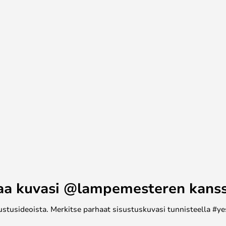
telee myös hänen hienostuneiden
n sopii niille, jotka etsivät
distelmää laatua ja
utsuvampi tämän kauniin
aa kuvasi @lampemesteren kans
ustusideoista. Merkitse parhaat sisustuskuvasi tunnisteella #ye