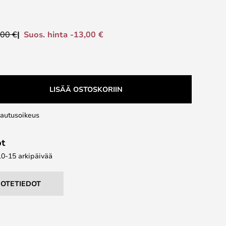
Suos. hinta -13,00 €
,00 €
LISÄÄ OSTOSKORIIN
lautusoikeus
ot
10-15 arkipäivää
UOTETIEDOT