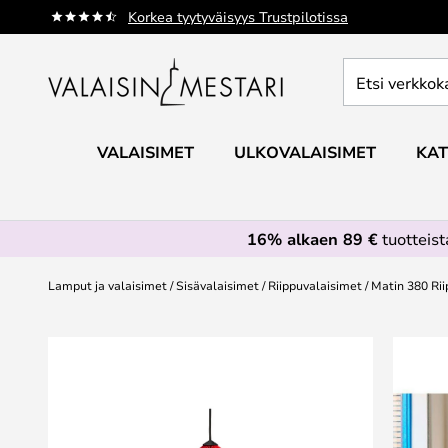
Skip
Korkea tyytyväisyys Trustpilotissa
to
Content
Etsi
verkkokaupan
valikoimasta...
VALAISIMET
ULKOVALAISIMET
KAT
16% alkaen 89 €
tuotteis
Lamput ja valaisimet
Sisävalaisimet
Riippuvalaisimet
Matin 380 Rii
Skip
to
the
end