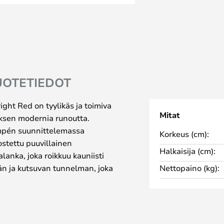
UOTETIEDOT
ight Red on tyylikäs ja toimiva
Mitat
auksen modernia runoutta.
mpén suunnittelemassa
Korkeus (cm):
ostettu puuvillainen
Halkaisija (cm):
lanka, joka roikkuu kauniisti
än ja kutsuvan tunnelman, joka
Nettopaino (kg):
 huoneen valaisemiseen. Matin
 muovista ja kankaasta, mikä
tä fyysisen kestävyyden. Inga
iiden muuntaviin ominaisuuksiin