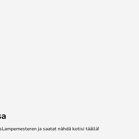
sa
sLampemesteren ja saatat nähdä kotisi täällä!