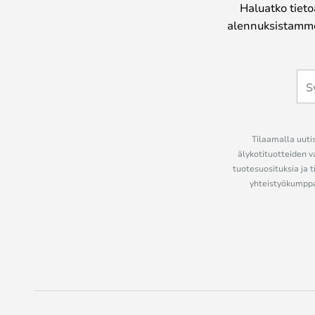
Haluatko tieto
alennuksistamme
Tilaamalla uutis
älykotituotteiden v
tuotesuosituksia ja t
yhteistyökumppan