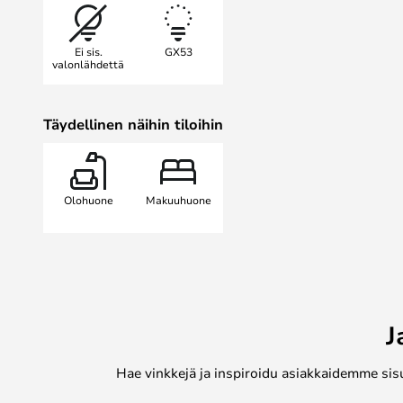
näkyy tässä mallissa, joka heijas
värien käyttöään. Tämä riippuvalaisi
Ei sis.
GX53
valaistuksessaan ainutlaatuista yh
valonlähdettä
toiminnallisuutta. Tee kodistasi k
valaisimen avulla..
Täydellinen näihin tiloihin
Olohuone
Makuuhuone
J
Hae vinkkejä ja inspiroidu asiakkaidemme sis