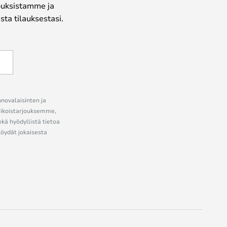
jouksistamme ja
ta tilauksestasi.
nnovalaisinten ja
erikoistarjouksemme,
ekä hyödyllistä tietoa
löydät jokaisesta