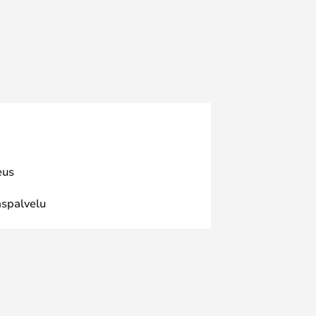
eus
spalvelu