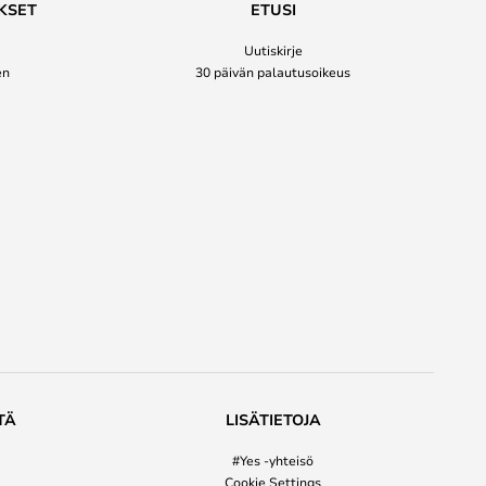
KSET
ETUSI
Uutiskirje
en
30 päivän palautusoikeus
TÄ
LISÄTIETOJA
#Yes -yhteisö
Cookie Settings