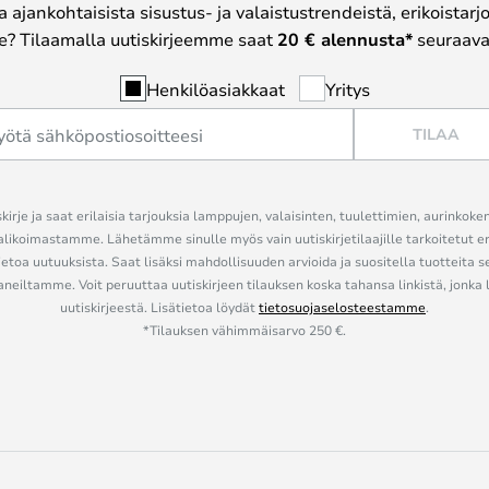
a ajankohtaisista sisustus- ja valaistustrendeistä, erikoistar
? Tilaamalla uutiskirjeemme saat
20 € alennusta*
seuraavas
Henkilöasiakkaat
Yritys
TILAA
kirje ja saat erilaisia tarjouksia lamppujen, valaisinten, tuulettimien, aurinkoke
alikoimastamme. Lähetämme sinulle myös vain uutiskirjetilaajille tarkoitetut 
ietoa uutuuksista. Saat lisäksi mahdollisuuden arvioida ja suositella tuotteita s
eiltamme. Voit peruuttaa uutiskirjeen tilauksen koska tahansa linkistä, jonka 
uutiskirjeestä. Lisätietoa löydät
tietosuojaselosteestamme
.
*Tilauksen vähimmäisarvo 250 €.