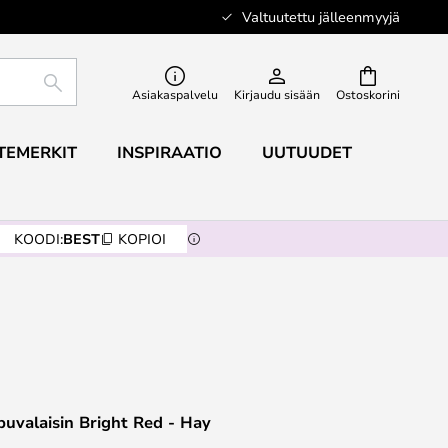
Valtuutettu jälleenmyyjä
ETSI
Asiakaspalvelu
Kirjaudu sisään
Ostoskorini
TEMERKIT
INSPIRAATIO
UUTUUDET
KOODI:
BEST
KOPIOI
puvalaisin Bright Red - Hay