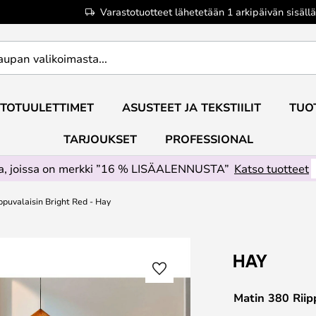
Varastotuotteet lähetetään 1 arkipäivän sisällä
TOTUULETTIMET
ASUSTEET JA TEKSTIILIT
TUO
TARJOUKSET
PROFESSIONAL
ta, joissa on merkki ”16 % LISÄALENNUSTA”
Katso tuotteet
ppuvalaisin Bright Red - Hay
Matin 380 Riip