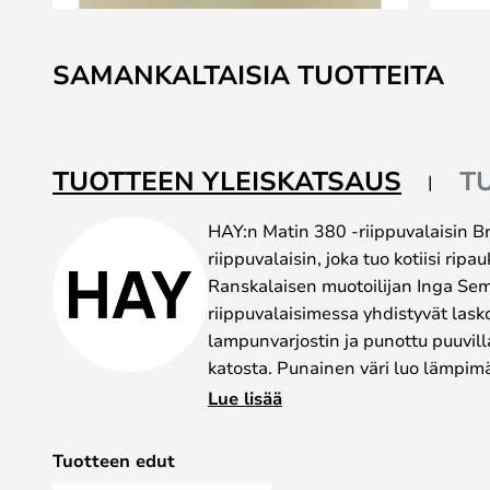
Skip
to
SAMANKALTAISIA TUOTTEITA
the
beginning
of
the
TUOTTEEN YLEISKATSAUS
T
images
gallery
HAY:n Matin 380 -riippuvalaisin Br
riippuvalaisin, joka tuo kotiisi rip
Ranskalaisen muotoilijan Inga Se
riippuvalaisimessa yhdistyvät lask
lampunvarjostin ja punottu puuvilla
katosta. Punainen väri luo lämpim
sopii täydellisesti minkä tahansa
Lue lisää
380 -riippuvalaisin on valmistettu
takaa sekä visuaalisen keveyden et
Tuotteen edut
Sempén kiehtovuus laskoksiin ja n