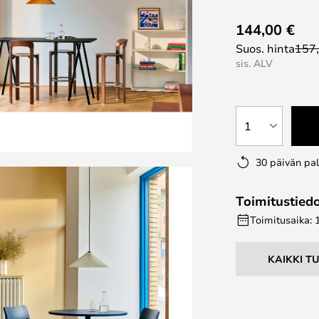
144,00 €
Suos. hinta
157
sis. ALV
1
30 päivän pa
Toimitustied
Toimitusaika: 
KAIKKI T