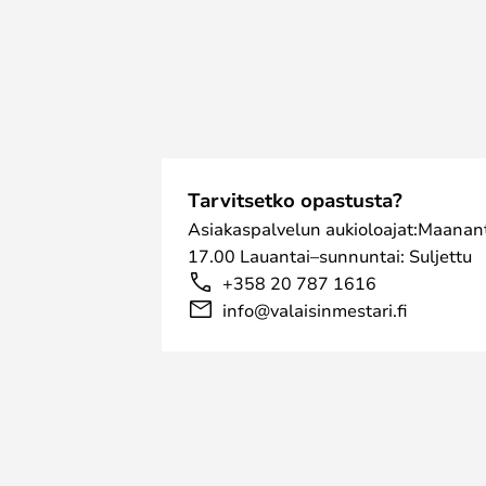
Tarvitsetko opastusta?
Asiakaspalvelun aukioloajat:Maanant
17.00 Lauantai–sunnuntai: Suljettu
+358 20 787 1616
info@valaisinmestari.fi