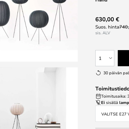
630,00 €
Suos. hinta
740
sis. ALV
1
30 päivän pa
Toimitustied
Toimitusaika: 
Ei
sisällä
lamp
VALITSE E27