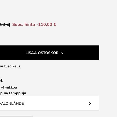
Suos. hinta -110,00 €
,00 €
LISÄÄ OSTOSKORIIN
lautusoikeus
ot
3-4 viikkoa
pua/ lamppuja
 VALONLÄHDE