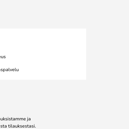
eus
spalvelu
jouksistamme ja
ta tilauksestasi.