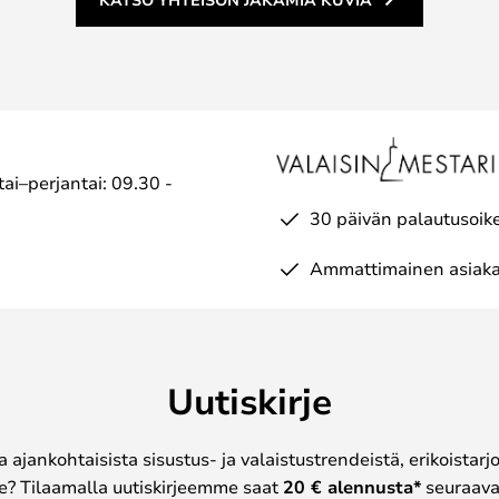
ai–perjantai: 09.30 -
30 päivän palautusoik
Ammattimainen asiaka
Uutiskirje
a ajankohtaisista sisustus- ja valaistustrendeistä, erikoistar
? Tilaamalla uutiskirjeemme saat
20 € alennusta*
seuraavas