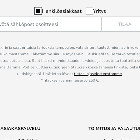
Henkilöasiakkaat
Yritys
TILAA
kirje ja saat erilaisia tarjouksia lamppujen, valaisinten, tuulettimien, aurinkoke
alikoimastamme. Lähetämme sinulle myös vain uutiskirjetilaajille tarkoitetut 
ietoa uutuuksista. Saat lisäksi mahdollisuuden arvioida ja suositella tuotteita s
eiltamme. Voit peruuttaa uutiskirjeen tilauksen koska tahansa linkistä, jonka 
uutiskirjeestä. Lisätietoa löydät
tietosuojaselosteestamme
.
*Tilauksen vähimmäisarvo 250 €.
ASIAKASPALVELU
TOIMITUS JA PALAUTU
ma-pe: 9.30-17:00
Tilauksen toimitus