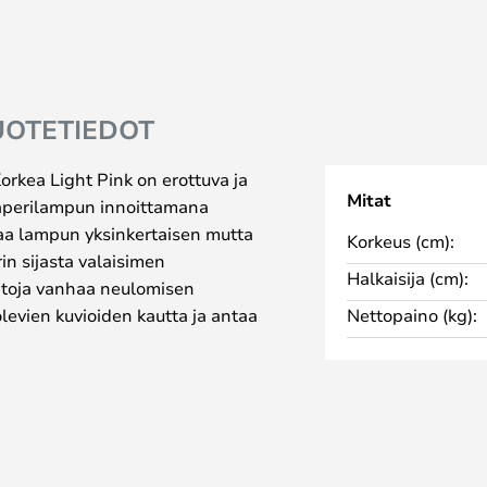
UOTETIEDOT
orkea Light Pink on erottuva ja
Mitat
sipaperilampun innoittamana
staa lampun yksinkertaisen mutta
Korkeus (cm):
rin sijasta valaisimen
Halkaisija (cm):
atoja vanhaa neulomisen
olevien kuvioiden kautta ja antaa
Nettopaino (kg):
loa 360 astetta huoneeseen.
a valaisimessa on kolme mustaa
ämä antaa valaisimelle
gantti ja tyylikäs ilme.
avana eri väreissä ja koossa, se on
la. Tämä antaa sinulle