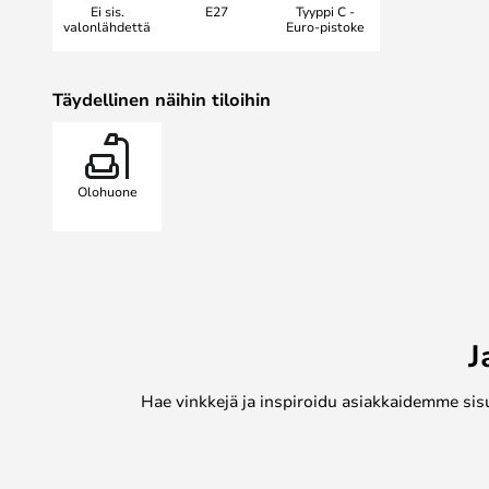
Ei sis.
E27
Tyyppi C -
mahdollisuuden löytää tarpeisiisi s
valonlähdettä
Euro-pistoke
yhdistää useita erikokoisia, - korkui
jotta saat kotiisi taiteellisemman i
Täydellinen näihin tiloihin
Huomaa! Koska valaisin on valmist
valaisimen rei'itetyssä rakenteessa
Knit-Wit on saatavilla lattiavalaisi
riippuversioina.
Olohuone
J
Hae vinkkejä ja inspiroidu asiakkaidemme sis