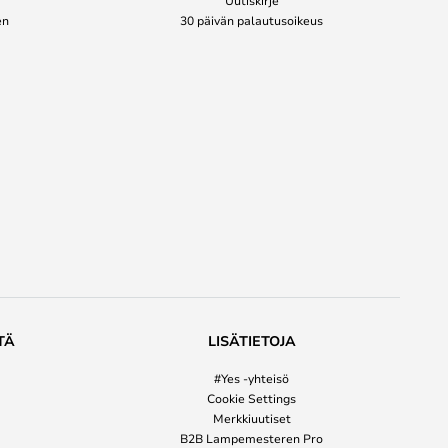
en
30 päivän palautusoikeus
TÄ
LISÄTIETOJA
#Yes -yhteisö
Cookie Settings
Merkkiuutiset
B2B Lampemesteren Pro