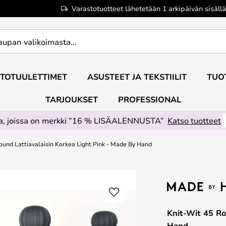
Varastotuotteet lähetetään 1 arkipäivän sisällä
TOTUULETTIMET
ASUSTEET JA TEKSTIILIT
TUO
TARJOUKSET
PROFESSIONAL
ta, joissa on merkki ”16 % LISÄALENNUSTA”
Katso tuotteet
ound Lattiavalaisin Korkea Light Pink - Made By Hand
Knit-Wit 45 Ro
Hand