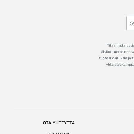
Tilaamalla uutis
älykotituotteiden v
tuotesuosituksia ja t
yhteistyökumppan
OTA YHTEYTTÄ
020 787 1616