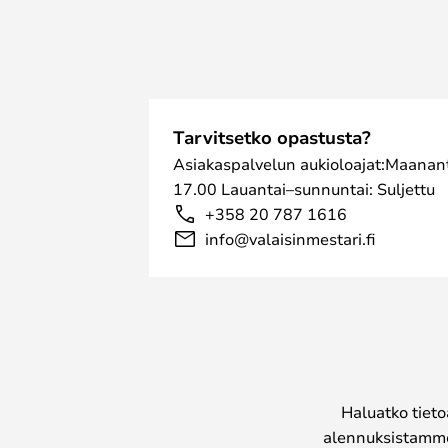
Tarvitsetko opastusta?
Asiakaspalvelun aukioloajat:Maanant
17.00 Lauantai–sunnuntai: Suljettu
+358 20 787 1616
info@valaisinmestari.fi
Haluatko tieto
alennuksistamme