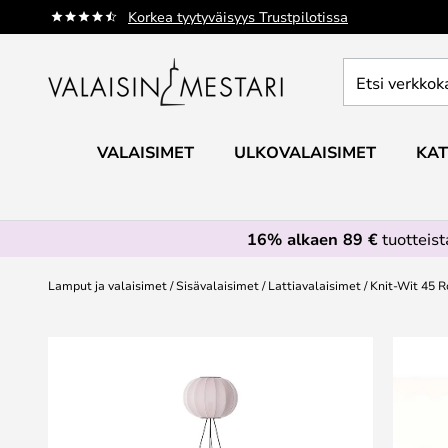
Skip
Korkea tyytyväisyys Trustpilotissa
to
Content
Etsi
verkkokaupan
valikoimasta...
VALAISIMET
ULKOVALAISIMET
KAT
16% alkaen 89 €
tuotteis
Lamput ja valaisimet
Sisävalaisimet
Lattiavalaisimet
Knit-Wit 45 R
Skip
to
the
end