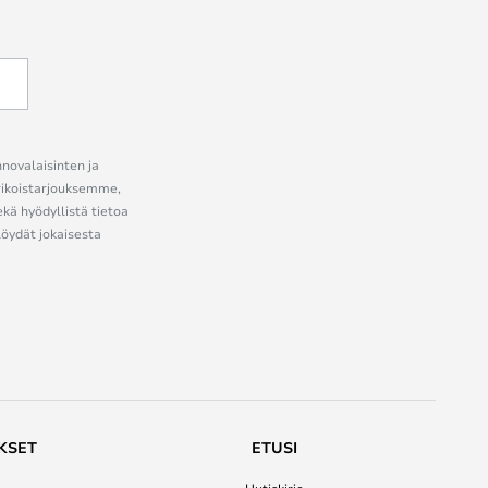
nnovalaisinten ja
erikoistarjouksemme,
ekä hyödyllistä tietoa
löydät jokaisesta
KSET
ETUSI
Uutiskirje