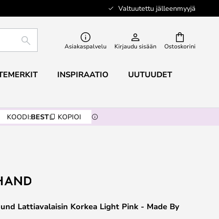
Valtuutettu jälleenmyyjä
ETSI
Asiakaspalvelu
Kirjaudu sisään
Ostoskorini
TEMERKIT
INSPIRAATIO
UUTUUDET
KOODI:
BEST
KOPIOI
und Lattiavalaisin Korkea Light Pink - Made By