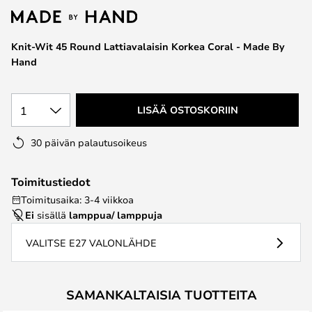
the
images
Knit-Wit 45 Round Lattiavalaisin Korkea Coral - Made By
gallery
Hand
1
LISÄÄ OSTOSKORIIN
30 päivän palautusoikeus
Toimitustiedot
Toimitusaika: 3-4 viikkoa
Ei
sisällä
lamppua/ lamppuja
VALITSE E27 VALONLÄHDE
SAMANKALTAISIA TUOTTEITA