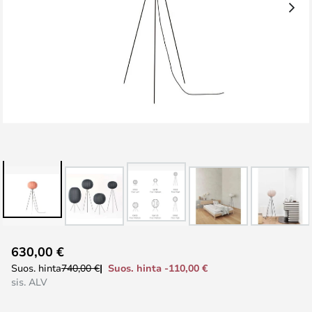
Skip
630,00 €
to
Suos. hinta -110,00 €
Suos. hinta
740,00 €
the
sis. ALV
beginning
of