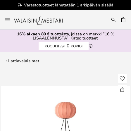
Varastotuotteet lähetetään 1 arkipäivän sisällä
Skip
to
Content
16% alkaen 89 €
tuotteista, joissa on merkki ”16 %
LISÄALENNUSTA”
Katso tuotteet
KOODI:
BEST
KOPIOI
Lattiavalaisimet
Skip
to
the
end
of
the
images
gallery