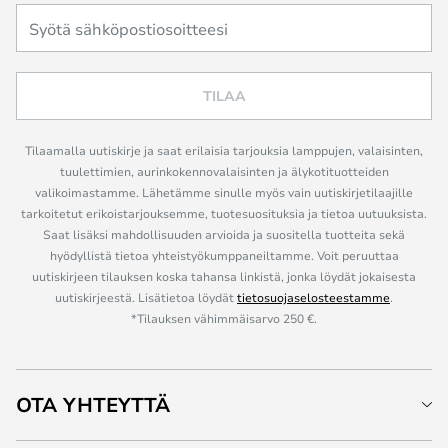
TILAA
Tilaamalla uutiskirje ja saat erilaisia tarjouksia lamppujen, valaisinten,
tuulettimien, aurinkokennovalaisinten ja älykotituotteiden
valikoimastamme. Lähetämme sinulle myös vain uutiskirjetilaajille
tarkoitetut erikoistarjouksemme, tuotesuosituksia ja tietoa uutuuksista.
Saat lisäksi mahdollisuuden arvioida ja suositella tuotteita sekä
hyödyllistä tietoa yhteistyökumppaneiltamme. Voit peruuttaa
uutiskirjeen tilauksen koska tahansa linkistä, jonka löydät jokaisesta
uutiskirjeestä. Lisätietoa löydät
tietosuojaselosteestamme
.
*Tilauksen vähimmäisarvo 250 €.
OTA YHTEYTTÄ