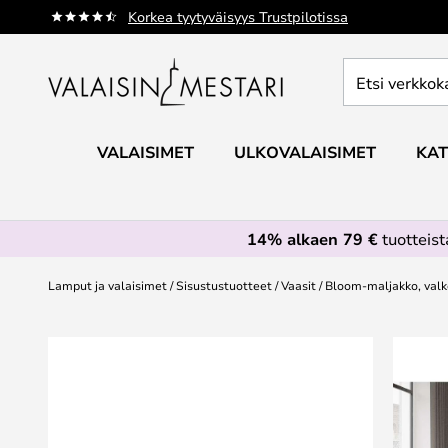
Skip
Korkea tyytyväisyys Trustpilotissa
to
Content
Etsi
verkkokaupan
valikoimasta...
VALAISIMET
ULKOVALAISIMET
KAT
14% alkaen 79 €
tuotteis
Lamput ja valaisimet
Sisustustuotteet
Vaasit
Bloom-maljakko, valk
Skip
to
the
end