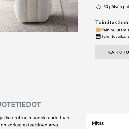
30 päivän pa
Toimitustied
Vain muutamia 
Toimitusaika: 
KAIKKI T
UOTETIEDOT
jakko erottuu muodokkuudellaan
Mitat
a on korkea esteettinen arvo.