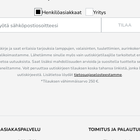
Henkilöasiakkaat
Yritys
TILAA
kirje ja saat erilaisia tarjouksia lamppujen, valaisinten, tuulettimien, aurinkoke
alikoimastamme. Lähetämme sinulle myös vain uutiskirjetilaajille tarkoitetut 
ietoa uutuuksista. Saat lisäksi mahdollisuuden arvioida ja suositella tuotteita s
eiltamme. Voit peruuttaa uutiskirjeen tilauksen koska tahansa linkistä, jonka 
uutiskirjeestä. Lisätietoa löydät
tietosuojaselosteestamme
.
*Tilauksen vähimmäisarvo 250 €.
ASIAKASPALVELU
TOIMITUS JA PALAUTU