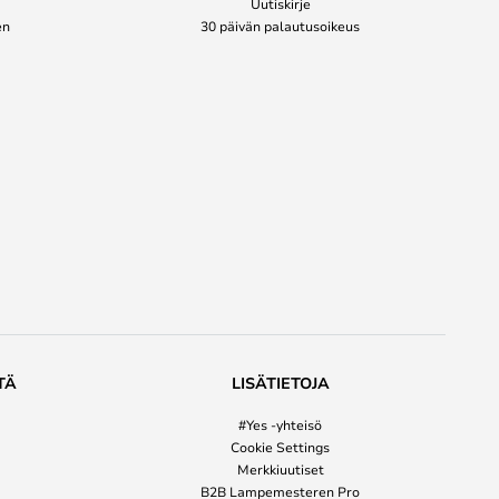
Uutiskirje
en
30 päivän palautusoikeus
TÄ
LISÄTIETOJA
#Yes -yhteisö
Cookie Settings
Merkkiuutiset
B2B Lampemesteren Pro