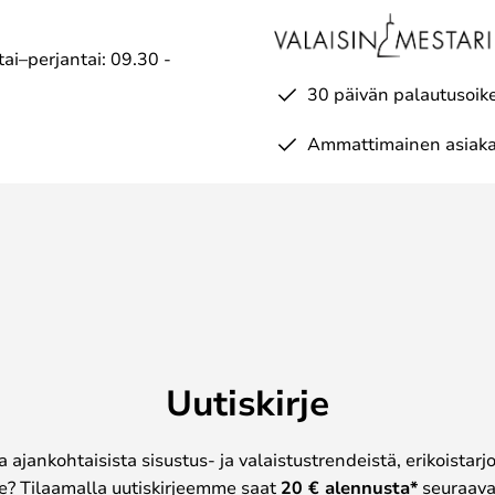
ai–perjantai: 09.30 -
30 päivän palautusoik
Ammattimainen asiaka
Uutiskirje
a ajankohtaisista sisustus- ja valaistustrendeistä, erikoistar
? Tilaamalla uutiskirjeemme saat
20 € alennusta*
seuraavas