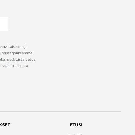
nnovalaisinten ja
erikoistarjouksemme,
ekä hyödyllistä tietoa
löydät jokaisesta
KSET
ETUSI