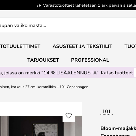
Varastotuotteet lähetetään 1 arkipäivän sisällä
TOTUULETTIMET
ASUSTEET JA TEKSTIILIT
TUO
TARJOUKSET
PROFESSIONAL
ta, joissa on merkki ”14 % LISÄALENNUSTA”
Katso tuotteet
oinen, korkeus 27 cm, keramiikka – 101 Copenhagen
Bloom-maljakko
Copenhagen