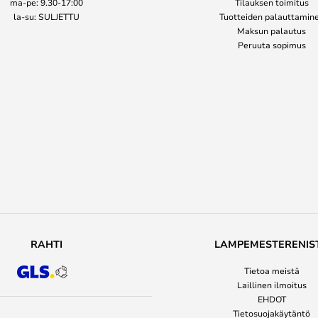
ma-pe: 9.30-17:00
Tilauksen toimitus
la-su: SULJETTU
Tuotteiden palauttamin
Maksun palautus
Peruuta sopimus
RAHTI
LAMPEMESTERENIS
Tietoa meistä
Laillinen ilmoitus
EHDOT
Tietosuojakäytäntö