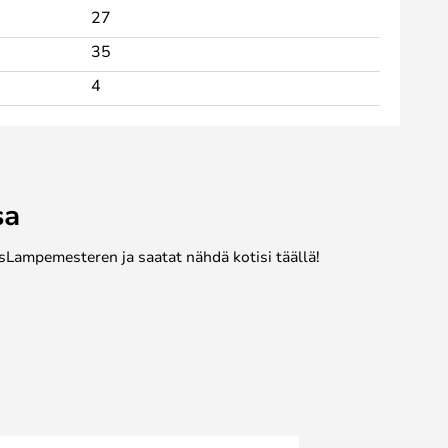
27
35
4
sa
sLampemesteren ja saatat nähdä kotisi täällä!