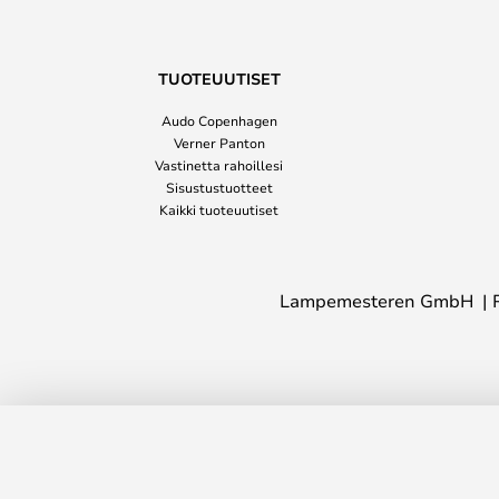
TUOTEUUTISET
Audo Copenhagen
Verner Panton
Vastinetta rahoillesi
Sisustustuotteet
Kaikki tuoteuutiset
Lampemesteren GmbH
Bloom-maljakko, valkoinen, korkeus 2
Copenhagen
Toimitusaika: 3-5 arkipäivää