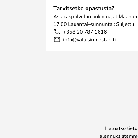
Tarvitsetko opastusta?
Asiakaspalvelun aukioloajat:Maanant
17.00 Lauantai–sunnuntai: Suljettu
+358 20 787 1616
info@valaisinmestari.fi
Haluatko tieto
alennuksistamme