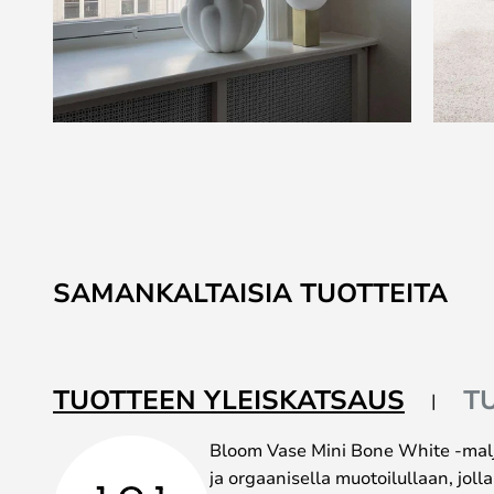
Skip
to
the
beginning
of
the
SAMANKALTAISIA TUOTTEITA
images
gallery
TUOTTEEN YLEISKATSAUS
T
Bloom Vase Mini Bone White -mal
ja orgaanisella muotoilullaan, joll