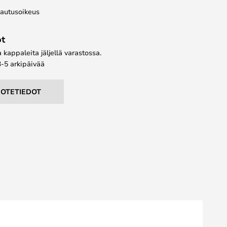
lautusoikeus
ot
kappaleita jäljellä varastossa.
3-5 arkipäivää
UOTETIEDOT