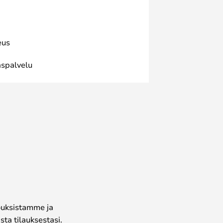
eus
spalvelu
jouksistamme ja
ta tilauksestasi.