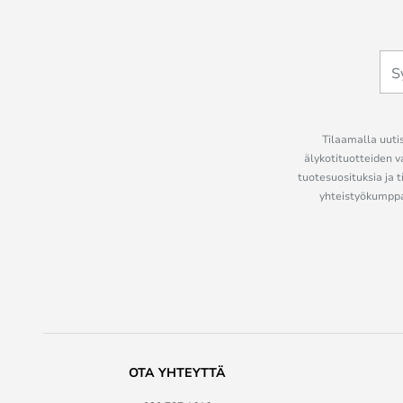
Tilaamalla uutis
älykotituotteiden v
tuotesuosituksia ja t
yhteistyökumppan
OTA YHTEYTTÄ