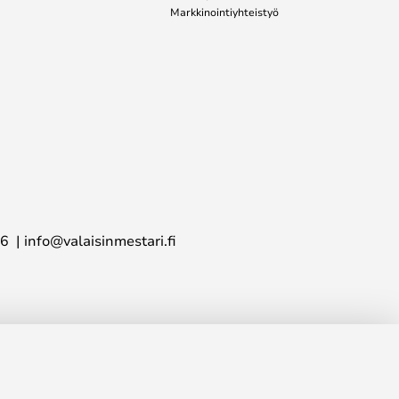
Markkinointiyhteistyö
16
info@valaisinmestari.fi
200,00 €
LISÄÄ OSTOSKORIIN
os.
205,00 €
inta