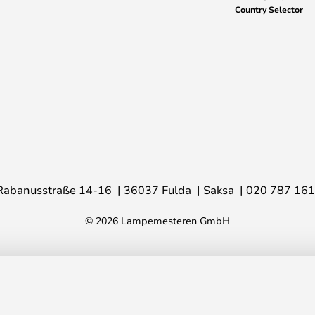
Country Selector
Rabanusstraße 14-16
36037 Fulda
Saksa
020 787 16
© 2026 Lampemesteren GmbH
7 cm, keramiikka – 101
Su
h