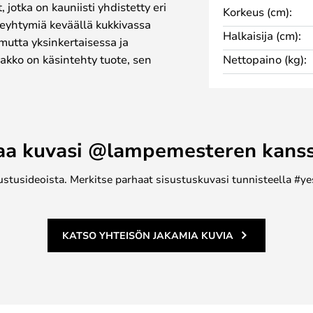
 jotka on kauniisti yhdistetty eri
Korkeus (cm):
leyhtymiä keväällä kukkivassa
Halkaisija (cm):
mutta yksinkertaisessa ja
akko on käsintehty tuote, sen
Nettopaino (kg):
tyä pieniä eroja. Tämä tekee
ainutlaatuisen, mikä korostaa
levaa ainutlaatuista
aa kuvasi @lampemesteren kans
 kukkamaljakkona että muiden
i itsenäisenä koristeena.
ustusideoista. Merkitse parhaat sisustuskuvasi tunnisteella #ye
 koko sarjaa. Bloom-sarjaan
oita, joissa on sama luonnollinen
KATSO YHTEISÖN JAKAMIA KUVIA