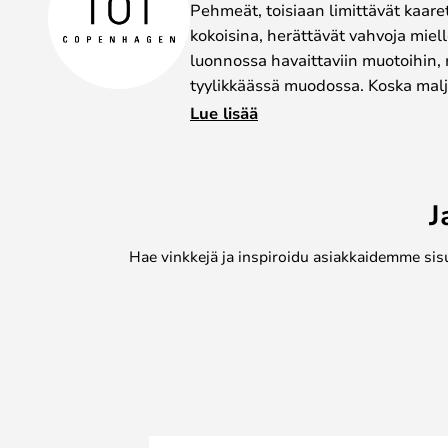
Pehmeät, toisiaan limittävät kaaret,
kokoisina, herättävät vahvoja miel
luonnossa havaittaviin muotoihin, 
tyylikkäässä muodossa. Koska malj
muodossa ja värisävyissä voi esiin
Lue lisää
jokaisesta ostamastasi maljakosta 
upeasti tämän maljakon taustalla o
muotoilutyyliä.
J
Bloom-maljakkoa voi käyttää sekä
koriste-esineiden korostamiseen ta
Hae vinkkejä ja inspiroidu asiakkaidemme sis
Maljakko on osa 101 Copenhagenin
kuuluu sekä tarjottimia että maljak
muotoilu eri väreissä ja kokoissa.