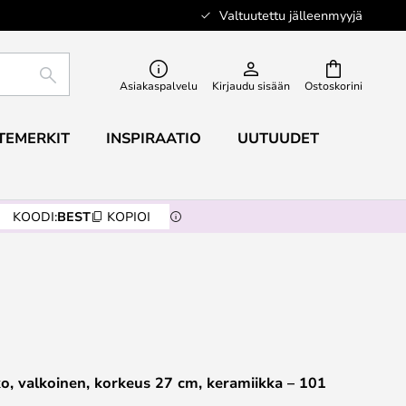
Valtuutettu jälleenmyyjä
ETSI
Asiakaspalvelu
Kirjaudu sisään
Ostoskorini
TEMERKIT
INSPIRAATIO
UUTUUDET
KOODI:
BEST
KOPIOI
, valkoinen, korkeus 27 cm, keramiikka – 101