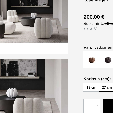
200,00 €
Suos. hinta
205
sis. ALV
Väri:
valkoinen
Korkeus (cm):
18 cm
27 cm
1