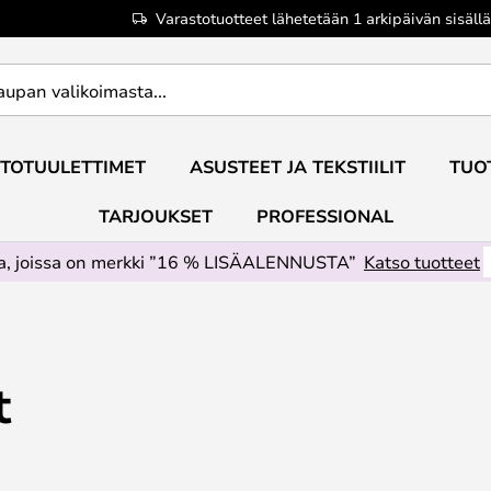
Varastotuotteet lähetetään 1 arkipäivän sisällä
TOTUULETTIMET
ASUSTEET JA TEKSTIILIT
TUO
TARJOUKSET
PROFESSIONAL
ta, joissa on merkki ”16 % LISÄALENNUSTA”
Katso tuotteet
t