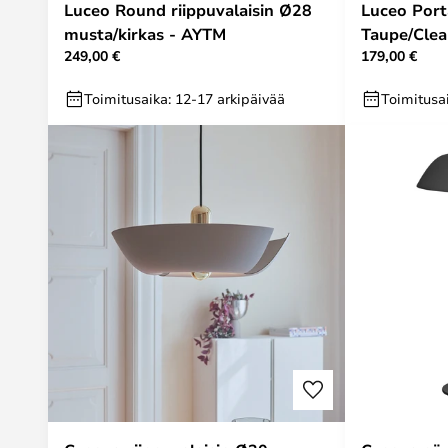
Luceo Round riippuvalaisin Ø28
Luceo Port
musta/kirkas - AYTM
Taupe/Clea
249,00 €
179,00 €
Toimitusaika: 12-17 arkipäivää
Toimitusai