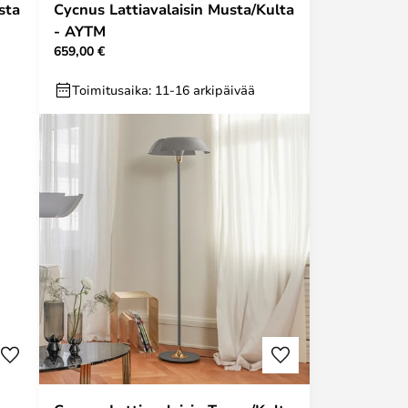
sta
Cycnus Lattiavalaisin Musta/Kulta
- AYTM
659,00 €
Toimitusaika: 11-16 arkipäivää