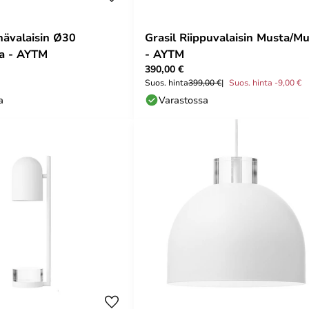
nävalaisin Ø30
Grasil Riippuvalaisin Musta/M
a - AYTM
- AYTM
390,00 €
Suos. hinta
399,00 €
Suos. hinta -9,00 €
a
Varastossa