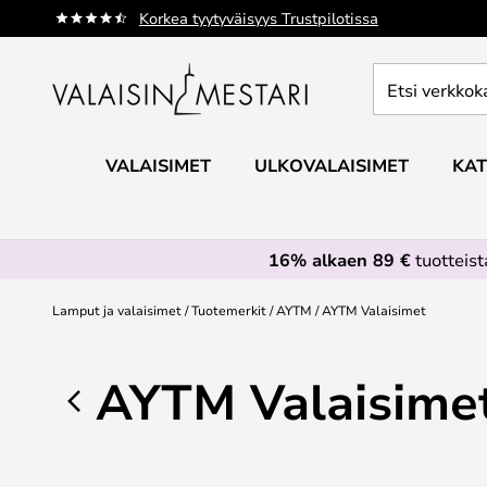
Skip
Korkea tyytyväisyys Trustpilotissa
to
Content
Etsi
verkkokaupan
valikoimasta...
VALAISIMET
ULKOVALAISIMET
KAT
16% alkaen 89 €
tuotteis
Lamput ja valaisimet
Tuotemerkit
AYTM
AYTM Valaisimet
AYTM Valaisime