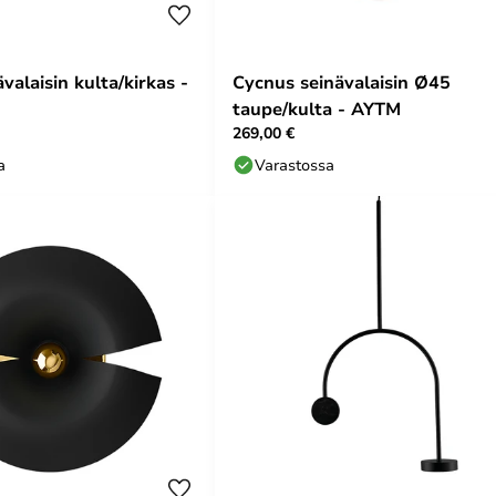
valaisin kulta/kirkas -
Cycnus seinävalaisin Ø45
taupe/kulta - AYTM
269,00 €
a
Varastossa