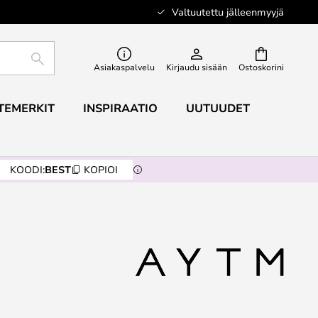
Valtuutettu jälleenmyyjä
ETSI
Asiakaspalvelu
Kirjaudu sisään
Ostoskorini
TEMERKIT
INSPIRAATIO
UUTUUDET
KOODI:
BEST
KOPIOI