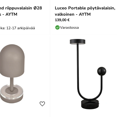
d riippuvalaisin Ø28
Luceo Portable pöytävalaisin,
as - AYTM
valkoinen - AYTM
139,00 €
Varastossa
ka: 12-17 arkipäivää