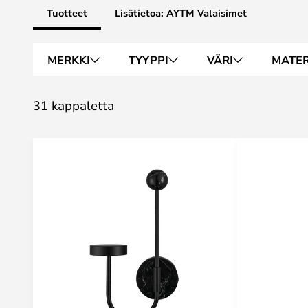
Tuotteet
Lisätietoa: AYTM Valaisimet
MERKKI
TYYPPI
VÄRI
MATER
31 kappaletta