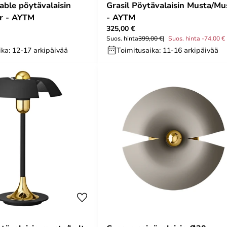
able pöytävalaisin
Grasil Pöytävalaisin Musta/Mu
r - AYTM
- AYTM
325,00 €
Suos. hinta
399,00 €
Suos. hinta -74,00 €
ka: 12-17 arkipäivää
Toimitusaika: 11-16 arkipäivää