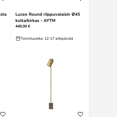
usta
Luceo Round riippuvalaisin Ø45
kulta/kirkas - AYTM
449,00 €
Toimitusaika: 12-17 arkipäivää