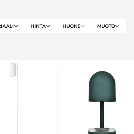
IAALI
HINTA
HUONE
MUOTO