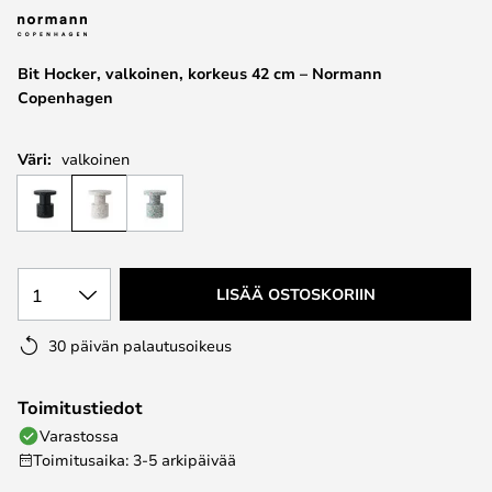
the
images
Bit Hocker, valkoinen, korkeus 42 cm – Normann
gallery
Copenhagen
Väri:
valkoinen
1
LISÄÄ OSTOSKORIIN
30 päivän palautusoikeus
Toimitustiedot
Varastossa
Toimitusaika: 3-5 arkipäivää