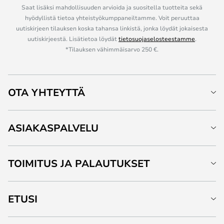
Saat lisäksi mahdollisuuden arvioida ja suositella tuotteita sekä
hyödyllistä tietoa yhteistyökumppaneiltamme. Voit peruuttaa
uutiskirjeen tilauksen koska tahansa linkistä, jonka löydät jokaisesta
uutiskirjeestä. Lisätietoa löydät
tietosuojaselosteestamme
.
*Tilauksen vähimmäisarvo 250 €.
OTA YHTEYTTÄ
ASIAKASPALVELU
TOIMITUS JA PALAUTUKSET
ETUSI