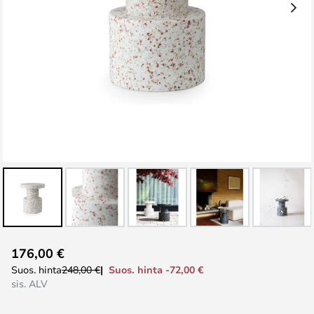
Skip
176,00 €
to
Suos. hinta -72,00 €
Suos. hinta
248,00 €
the
sis. ALV
beginning
of