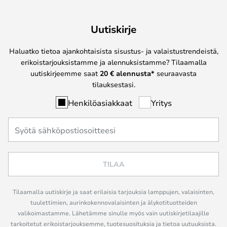
Uutiskirje
Haluatko tietoa ajankohtaisista sisustus- ja valaistustrendeistä,
erikoistarjouksistamme ja alennuksistamme? Tilaamalla
uutiskirjeemme saat
20 € alennusta*
seuraavasta
tilauksestasi.
Henkilöasiakkaat
Yritys
TILAA
Tilaamalla uutiskirje ja saat erilaisia tarjouksia lamppujen, valaisinten,
tuulettimien, aurinkokennovalaisinten ja älykotituotteiden
valikoimastamme. Lähetämme sinulle myös vain uutiskirjetilaajille
tarkoitetut erikoistarjouksemme, tuotesuosituksia ja tietoa uutuuksista.