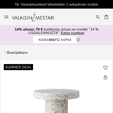
Varastotuotteet lähetetään 1 arkipäivän sisällä
Skip
to
Content
14% alkaen 79 €
tuotteista, joissa on merkki ”14 %
LISÄALENNUSTA”
Katso tuotteet
KOODI:
BEST
KOPIOI
Baarijakkara
Skip
SUMMER DEAL
to
the
end
of
the
images
gallery