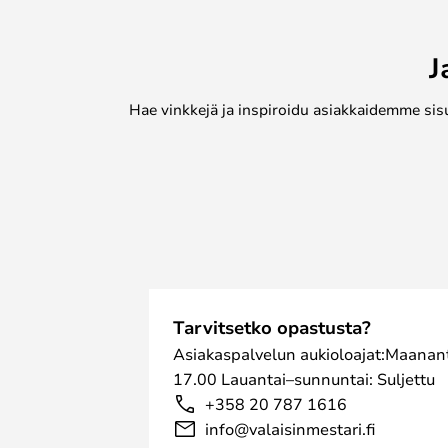
eri sävyissä ja jännittävillä tekstuur
Pieni, kreikkalaisesta pylväästä i
J
sekä pikaiseksi istuimeksi että soh
yöpöydäksi tai maljakon tai muiden
Hae vinkkejä ja inspiroidu asiakkaidemme sis
Bit Stool on valmistettu 100-prosen
kotitalouksista peräisin olevasta k
sopii sekä sisä- että ulkokäyttöön 
+50 °C:seen.
HUOM! Kaikki Normann Copenhageni
valmistettu ainutlaatuisesta kierrä
vuoksi väri voi poiketa kuvassa esit
Tarvitsetko opastusta?
Asiakaspalvelun aukioloajat:Maanant
17.00 Lauantai–sunnuntai: Suljettu
+358 20 787 1616
info@valaisinmestari.fi