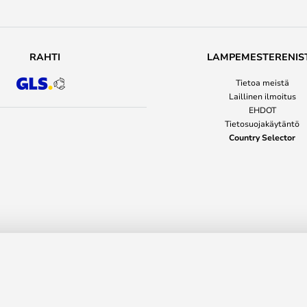
RAHTI
LAMPEMESTERENIS
Tietoa meistä
Laillinen ilmoitus
EHDOT
Tietosuojakäytäntö
Country Selector
 Normann Copenhagen
Suos. h