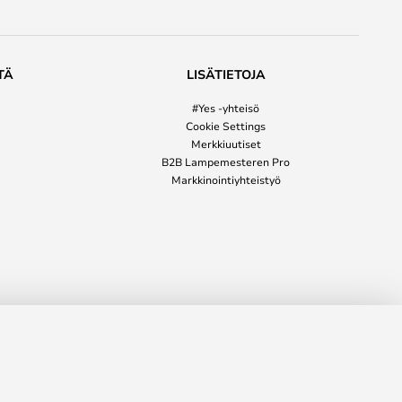
TÄ
LISÄTIETOJA
#Yes -yhteisö
Cookie Settings
Merkkiuutiset
B2B Lampemesteren Pro
Markkinointiyhteistyö
176,00 €
LISÄÄ OSTOSKORIIN
inta
248,00 €