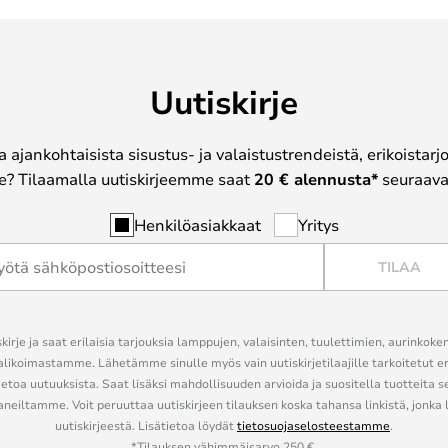
Uutiskirje
a ajankohtaisista sisustus- ja valaistustrendeistä, erikoistar
? Tilaamalla uutiskirjeemme saat
20 € alennusta*
seuraavas
Henkilöasiakkaat
Yritys
TILAA
kirje ja saat erilaisia tarjouksia lamppujen, valaisinten, tuulettimien, aurinkoke
alikoimastamme. Lähetämme sinulle myös vain uutiskirjetilaajille tarkoitetut 
ietoa uutuuksista. Saat lisäksi mahdollisuuden arvioida ja suositella tuotteita s
eiltamme. Voit peruuttaa uutiskirjeen tilauksen koska tahansa linkistä, jonka 
uutiskirjeestä. Lisätietoa löydät
tietosuojaselosteestamme
.
*Tilauksen vähimmäisarvo 250 €.