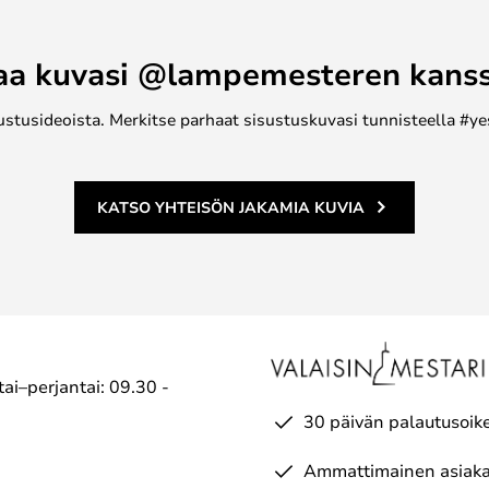
eilla.
nspiraationsa saanut muoto sopii
aa kuvasi @lampemesteren kans
van sivupöydäksi, pieneksi
 koriste-esineiden jalustaksi.
ustusideoista. Merkitse parhaat sisustuskuvasi tunnisteella #ye
ttisesti teollisuudesta ja
ierrätetystä muovista. Jakkara
ja kestää lämpötiloja -10 °C:sta
KATSO YHTEISÖN JAKAMIA KUVIA
n Bit Stool -jakkarat on
tetystä materiaalista, minkä
etystä.
ai–perjantai: 09.30 -
30 päivän palautusoik
Ammattimainen asiaka