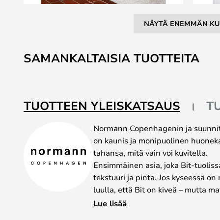
NÄYTÄ ENEMMÄN KU
Skip
to
SAMANKALTAISIA TUOTTEITA
the
beginning
of
the
TUOTTEEN YLEISKATSAUS
T
images
gallery
Normann Copenhagenin ja suunnitt
on kaunis ja monipuolinen huonekal
tahansa, mitä vain voi kuvitella.
Ensimmäinen asia, joka Bit-tuoliss
tekstuuri ja pinta. Jos kyseessä on 
luulla, että Bit on kiveä – mutta 
ja ajankohtaisempaa kuin marmori ta
Lue lisää
kierrätetystä muovista – ja juuri si