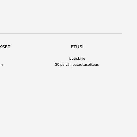
KSET
ETUSI
Uutiskirje
en
30 päivän palautusoikeus