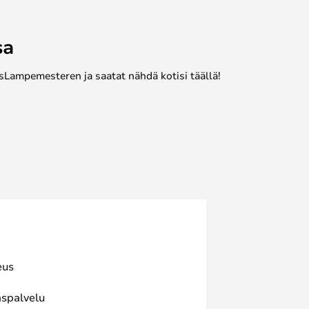
sa
sLampemesteren ja saatat nähdä kotisi täällä!
eus
spalvelu