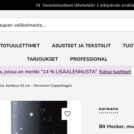
Varastotuotteet lähetetään 1 arkipäivän sisällä
TOTUULETTIMET
ASUSTEET JA TEKSTIILIT
TUO
TARJOUKSET
PROFESSIONAL
ta, joissa on merkki ”14 % LISÄALENNUSTA”
Katso tuotteet
sta, korkeus 42 cm – Normann Copenhagen
Bit Hocker, m