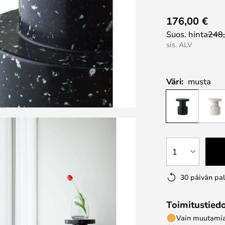
176,00 €
Suos. hinta
248
sis. ALV
Väri:
musta
1
30 päivän pa
Toimitustied
Vain muutamia 