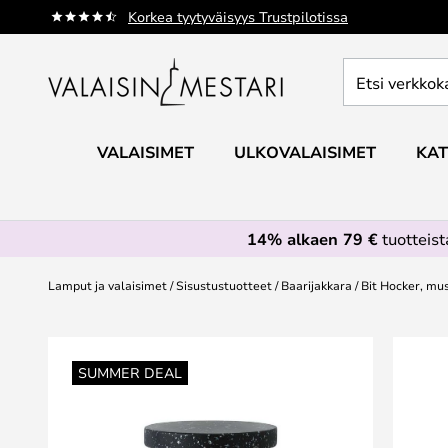
Skip
Korkea tyytyväisyys Trustpilotissa
to
Content
Etsi
verkkokaupan
valikoimasta...
VALAISIMET
ULKOVALAISIMET
KAT
14% alkaen 79 €
tuotteis
Lamput ja valaisimet
Sisustustuotteet
Baarijakkara
Bit Hocker, mu
Skip
to
SUMMER DEAL
the
end