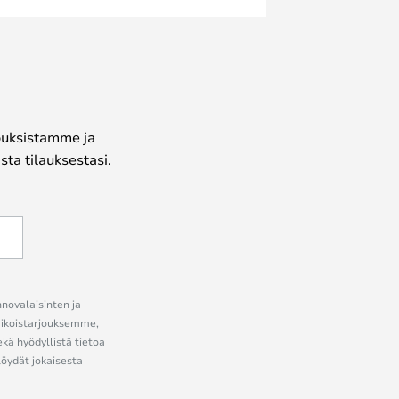
jouksistamme ja
ta tilauksestasi.
nnovalaisinten ja
erikoistarjouksemme,
ekä hyödyllistä tietoa
löydät jokaisesta