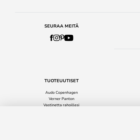
SEURAA MEITÄ
TUOTEUUTISET
Audo Copenhagen
Verner Panton
Vastinetta rahoillesi
Sisustustuotteet
Bit Hocker, musta, korkeus 42 cm –
Kaikki tuoteuutiset
Toimitusaika: 3-5 arkipäivää