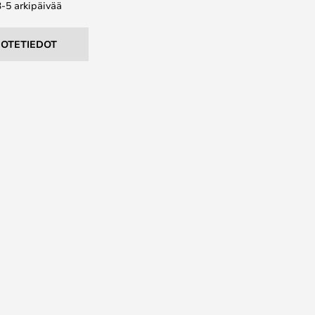
3-5 arkipäivää
UOTETIEDOT