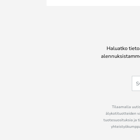
Haluatko tieto
alennuksistamme
Tilaamalla uutis
älykotituotteiden v
tuotesuosituksia ja t
yhteistyökumppan