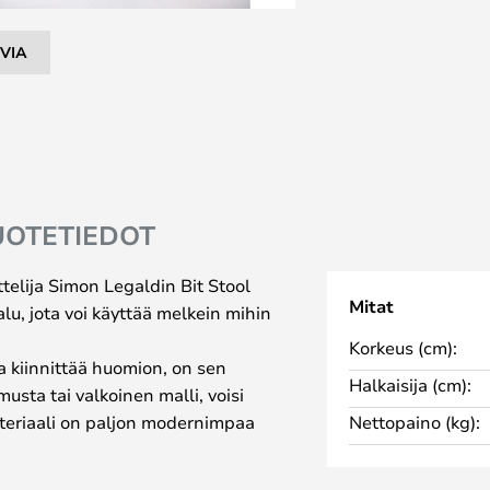
VIA
UOTETIEDOT
elija Simon Legaldin Bit Stool
Mitat
u, jota voi käyttää melkein mihin
Korkeus (cm):
a kiinnittää huomion, on sen
Halkaisija (cm):
musta tai valkoinen malli, voisi
materiaali on paljon modernimpaa
Nettopaino (kg):
i graniitti. Tuoli on valmistettu
ksi sitä on saatavana niin monissa