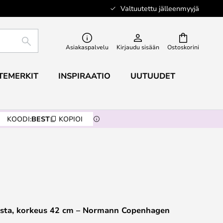
Valtuutettu jälleenmyyjä
ETSI
Asiakaspalvelu
Kirjaudu sisään
Ostoskorini
TEMERKIT
INSPIRAATIO
UUTUUDET
KOODI:
BEST
KOPIOI
usta, korkeus 42 cm – Normann Copenhagen