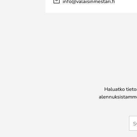
info@valaisinmestari.fi
Haluatko tieto
alennuksistamme