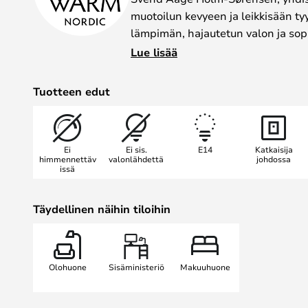
muotoilun kevyeen ja leikkisään tyy
lämpimän, hajautetun valon ja sopi
työpöytävalaisimeksi että tunnelma
Lue lisää
olohuoneeseen.
Tuotteen edut
Selkeät linjat, tasapainoiset mitta
yksityiskohdat antavat valaisimelle
Ambience kuuluu sarjaan, jossa on e
Ei
Ei sis.
E14
Katkaisija
joten valaisinta voi yhdistellä yksilö
himmennettäv
valonlähdettä
johdossa
issä
Svend Aage Holm-Sørensen kuuluu
tanskalaisiin valaisinsuunnittelij
Täydellinen näihin tiloihin
yhdistyvät toimiva valaistus, ajato
Olohuone
Sisäministeriö
Makuuhuone