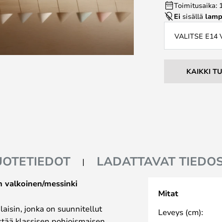
Toimitusaika: 
Ei
sisällä
lamp
VALITSE E14
KAIKKI T
UOTETIEDOT
LADATTAVAT TIEDO
 valkoinen/messinki
Mitat
isin, jonka on suunnitellut
Leveys (cm):
tää klassisen pohjoismaisen