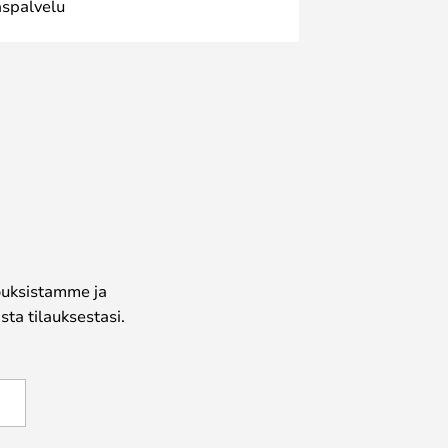
spalvelu
jouksistamme ja
ta tilauksestasi.