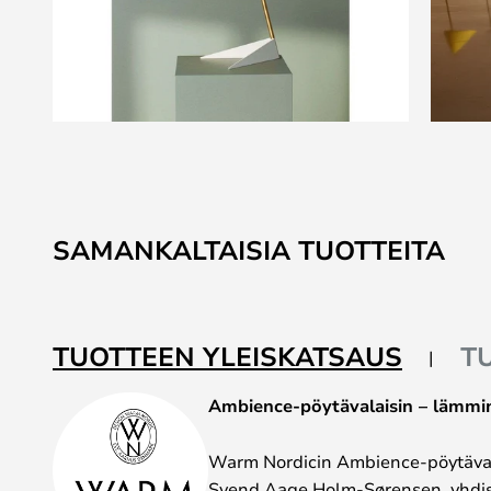
Skip
to
the
beginning
SAMANKALTAISIA TUOTTEITA
of
the
images
gallery
TUOTTEEN YLEISKATSAUS
T
Ambience-pöytävalaisin – lämmin
Warm Nordicin Ambience-pöytävala
Svend Aage Holm-Sørensen, yhdis