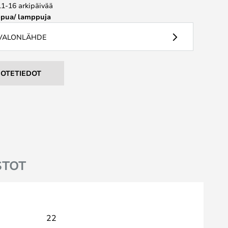
11-16 arkipäivää
pua/ lamppuja
 VALONLÄHDE
UOTETIEDOT
STOT
22