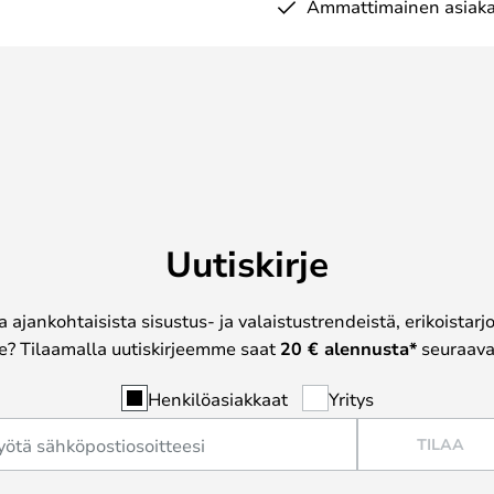
Ammattimainen asiaka
Uutiskirje
a ajankohtaisista sisustus- ja valaistustrendeistä, erikoistar
? Tilaamalla uutiskirjeemme saat
20 € alennusta*
seuraavas
Henkilöasiakkaat
Yritys
TILAA