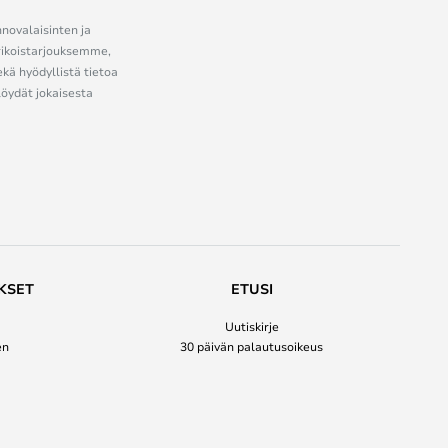
nnovalaisinten ja
erikoistarjouksemme,
ekä hyödyllistä tietoa
löydät jokaisesta
KSET
ETUSI
Uutiskirje
en
30 päivän palautusoikeus