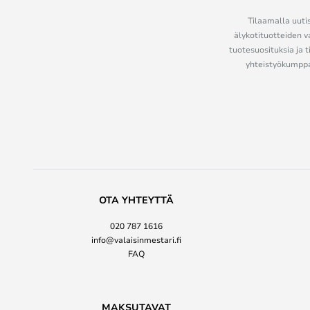
Tilaamalla uutis
älykotituotteiden v
tuotesuosituksia ja t
yhteistyökumppan
OTA YHTEYTTÄ
020 787 1616
info@valaisinmestari.fi
FAQ
MAKSUTAVAT