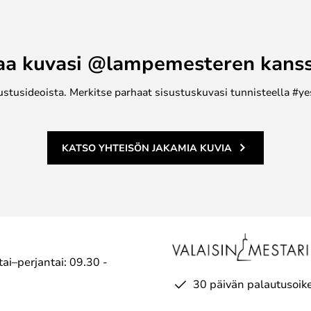
aa kuvasi @lampemesteren kans
ustusideoista. Merkitse parhaat sisustuskuvasi tunnisteella #ye
KATSO YHTEISÖN JAKAMIA KUVIA
ai–perjantai: 09.30 -
30 päivän palautusoik