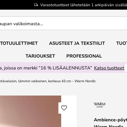
Varastotuotteet lähetetään 1 arkipäivän sisällä
TOTUULETTIMET
ASUSTEET JA TEKSTIILIT
TUO
TARJOUKSET
PROFESSIONAL
ta, joissa on merkki ”16 % LISÄALENNUSTA”
Katso tuotteet
ävalaisin, lämmin valkoinen, korkeus 43 cm – Warm Nordic
Ambience-pöytä
Warm Nordic