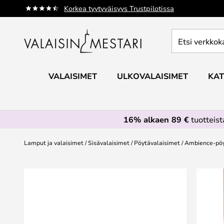
Skip
Korkea tyytyväisyys Trustpilotissa
to
Content
Etsi
verkkokaupan
valikoimasta...
VALAISIMET
ULKOVALAISIMET
KAT
16% alkaen 89 €
tuotteis
Lamput ja valaisimet
Sisävalaisimet
Pöytävalaisimet
Ambience-pöyt
Skip
to
the
end