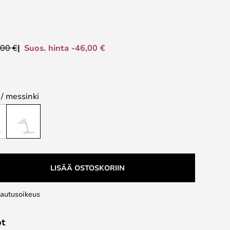
Suos. hinta -46,00 €
,00 €
 / messinki
LISÄÄ OSTOSKORIIN
lautusoikeus
ot