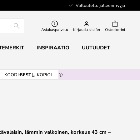
Valtuutettu jälleenmyyjä
ETSI
Asiakaspalvelu
Kirjaudu sisään
Ostoskorini
TEMERKIT
INSPIRAATIO
UUTUUDET
KOODI:
BEST
KOPIOI
valaisin, lämmin valkoinen, korkeus 43 cm –