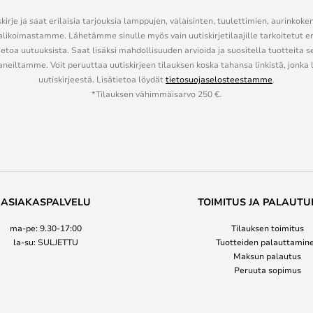
kirje ja saat erilaisia tarjouksia lamppujen, valaisinten, tuulettimien, aurinkoke
alikoimastamme. Lähetämme sinulle myös vain uutiskirjetilaajille tarkoitetut 
ietoa uutuuksista. Saat lisäksi mahdollisuuden arvioida ja suositella tuotteita s
eiltamme. Voit peruuttaa uutiskirjeen tilauksen koska tahansa linkistä, jonka 
uutiskirjeestä. Lisätietoa löydät
tietosuojaselosteestamme
.
*Tilauksen vähimmäisarvo 250 €.
ASIAKASPALVELU
TOIMITUS JA PALAUTU
ma-pe: 9.30-17:00
Tilauksen toimitus
la-su: SULJETTU
Tuotteiden palauttamin
Maksun palautus
Peruuta sopimus