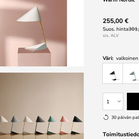
255,00 €
Suos. hinta
301
sis. ALV
Väri:
valkoinen
1
30 päivän pa
Toimitustied