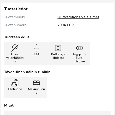
Tuotetiedot
Tuotemerkki
DCWéditions Valaisimet
Tuotenumero:
70040317
Tuotteen edut
Ei sis.
E14
Katkaisija
Tyyppi C -
valonlähdet
johdossa
Euro-
tä
pistoke
Täydellinen näihin tiloihin
Olohuone
Makuuhuon
e
Mitat