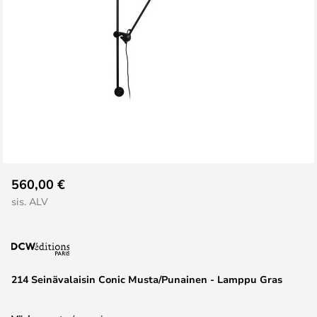
Skip
560,00 €
to
sis. ALV
the
beginning
of
the
images
214 Seinävalaisin Conic Musta/Punainen - Lamppu Gras
gallery