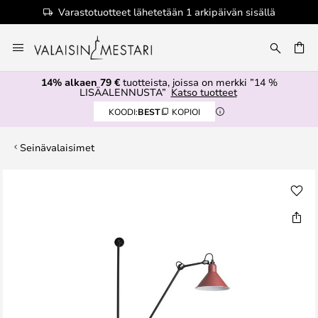
Varastotuotteet lähetetään 1 arkipäivän sisällä
Skip
to
Content
14% alkaen 79 €
tuotteista, joissa on merkki ”14 %
LISÄALENNUSTA”
Katso tuotteet
KOODI:
BEST
KOPIOI
Seinävalaisimet
Skip
to
the
end
of
the
images
gallery