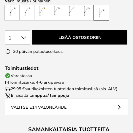
Väri:
musta / punainen
1
LISÄÄ OSTOSKORIIN
30 päivän palautusoikeus
Toimitustiedot
Varastossa
Toimitusaika: 4-6 arkipäivää
29,95 €
suurikokoisten tuotteiden toimituslisä (sis. ALV)
Ei
sisällä
lamppua/ lamppuja
VALITSE E14 VALONLÄHDE
SAMANKALTAISIA TUOTTEITA