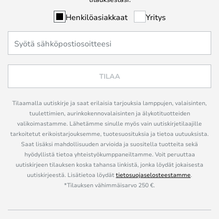
Henkilöasiakkaat
Yritys
TILAA
Tilaamalla uutiskirje ja saat erilaisia tarjouksia lamppujen, valaisinten,
tuulettimien, aurinkokennovalaisinten ja älykotituotteiden
valikoimastamme. Lähetämme sinulle myös vain uutiskirjetilaajille
tarkoitetut erikoistarjouksemme, tuotesuosituksia ja tietoa uutuuksista.
Saat lisäksi mahdollisuuden arvioida ja suositella tuotteita sekä
hyödyllistä tietoa yhteistyökumppaneiltamme. Voit peruuttaa
uutiskirjeen tilauksen koska tahansa linkistä, jonka löydät jokaisesta
uutiskirjeestä. Lisätietoa löydät
tietosuojaselosteestamme
.
*Tilauksen vähimmäisarvo 250 €.