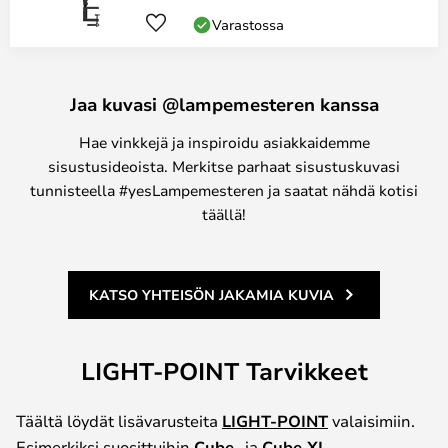
Varastossa
Jaa kuvasi @lampemesteren kanssa
Hae vinkkejä ja inspiroidu asiakkaidemme
sisustusideoista. Merkitse parhaat sisustuskuvasi
tunnisteella #yesLampemesteren ja saatat nähdä kotisi
täällä!
KATSO YHTEISÖN JAKAMIA KUVIA
LIGHT-POINT Tarvikkeet
Täältä löydät lisävarusteita
LIGHT-POINT
valaisimiin.
Esimerkiksi suosittuihin
Cube
- ja
Cube XL
-