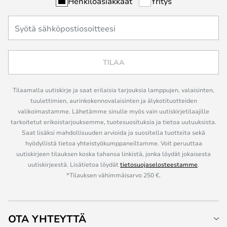
Henkilöasiakkaat
Yritys
TILAA
Tilaamalla uutiskirje ja saat erilaisia tarjouksia lamppujen, valaisinten,
tuulettimien, aurinkokennovalaisinten ja älykotituotteiden
valikoimastamme. Lähetämme sinulle myös vain uutiskirjetilaajille
tarkoitetut erikoistarjouksemme, tuotesuosituksia ja tietoa uutuuksista.
Saat lisäksi mahdollisuuden arvioida ja suositella tuotteita sekä
hyödyllistä tietoa yhteistyökumppaneiltamme. Voit peruuttaa
uutiskirjeen tilauksen koska tahansa linkistä, jonka löydät jokaisesta
uutiskirjeestä. Lisätietoa löydät
tietosuojaselosteestamme
.
*Tilauksen vähimmäisarvo 250 €.
OTA YHTEYTTÄ