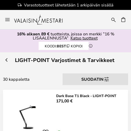
Varastotuotteet lähetetään 1 arkipäivän sisällä
Skip
to
Content
16% alkaen 89 €
tuotteista, joissa on merkki ”16 %
LISÄALENNUSTA”
Katso tuotteet
KOODI:
BEST
KOPIOI
LIGHT-POINT Varjostimet & Tarvikkeet
30 kappaletta
SUODATIN
Dark Base T1 Black - LIGHT-POINT
171,00 €