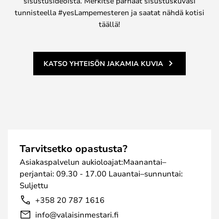
sisustusideoista. Merkitse parhaat sisustuskuvasi
tunnisteella #yesLampemesteren ja saatat nähdä kotisi
täällä!
KATSO YHTEISÖN JAKAMIA KUVIA
Tarvitsetko opastusta?
Asiakaspalvelun aukioloajat:Maanantai–
perjantai: 09.30 - 17.00 Lauantai–sunnuntai:
Suljettu
+358 20 787 1616
info@valaisinmestari.fi