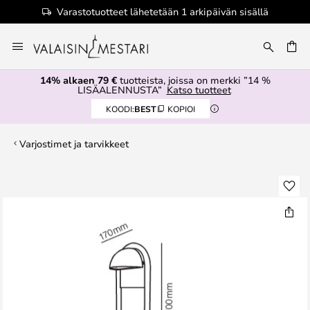
Varastotuotteet lähetetään 1 arkipäivän sisällä
Skip
to
Content
14% alkaen 79 €
tuotteista, joissa on merkki ”14 %
LISÄALENNUSTA”
Katso tuotteet
KOODI:
BEST
KOPIOI
Varjostimet ja tarvikkeet
Skip
to
the
end
of
the
images
gallery