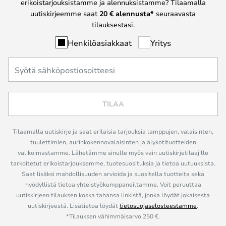
erikoistarjouksistamme ja alennuksistamme? Tilaamalla
uutiskirjeemme saat
20 € alennusta*
seuraavasta
tilauksestasi.
Henkilöasiakkaat
Yritys
TILAA
Tilaamalla uutiskirje ja saat erilaisia tarjouksia lamppujen, valaisinten,
tuulettimien, aurinkokennovalaisinten ja älykotituotteiden
valikoimastamme. Lähetämme sinulle myös vain uutiskirjetilaajille
tarkoitetut erikoistarjouksemme, tuotesuosituksia ja tietoa uutuuksista.
Saat lisäksi mahdollisuuden arvioida ja suositella tuotteita sekä
hyödyllistä tietoa yhteistyökumppaneiltamme. Voit peruuttaa
uutiskirjeen tilauksen koska tahansa linkistä, jonka löydät jokaisesta
uutiskirjeestä. Lisätietoa löydät
tietosuojaselosteestamme
.
*Tilauksen vähimmäisarvo 250 €.