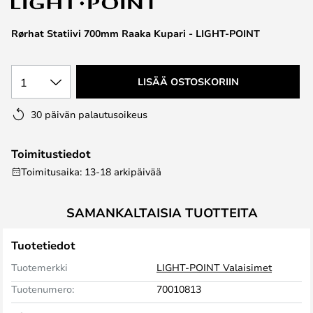
the
images
Rørhat Statiivi 700mm Raaka Kupari - LIGHT-POINT
gallery
1
LISÄÄ OSTOSKORIIN
30 päivän palautusoikeus
Toimitustiedot
Toimitusaika: 13-18 arkipäivää
SAMANKALTAISIA TUOTTEITA
Tuotetiedot
Tuotemerkki
LIGHT-POINT Valaisimet
Tuotenumero:
70010813