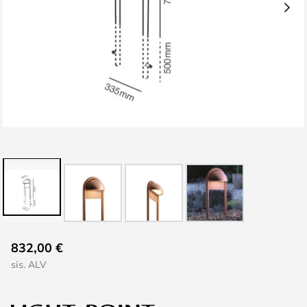
Skip
832,00 €
to
sis. ALV
the
beginning
of