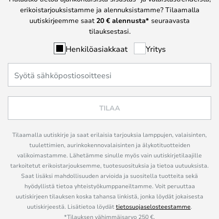
erikoistarjouksistamme ja alennuksistamme? Tilaamalla
uutiskirjeemme saat
20 € alennusta*
seuraavasta
tilauksestasi.
Henkilöasiakkaat
Yritys
TILAA
Tilaamalla uutiskirje ja saat erilaisia tarjouksia lamppujen, valaisinten,
tuulettimien, aurinkokennovalaisinten ja älykotituotteiden
valikoimastamme. Lähetämme sinulle myös vain uutiskirjetilaajille
tarkoitetut erikoistarjouksemme, tuotesuosituksia ja tietoa uutuuksista.
Saat lisäksi mahdollisuuden arvioida ja suositella tuotteita sekä
hyödyllistä tietoa yhteistyökumppaneiltamme. Voit peruuttaa
uutiskirjeen tilauksen koska tahansa linkistä, jonka löydät jokaisesta
uutiskirjeestä. Lisätietoa löydät
tietosuojaselosteestamme
.
*Tilauksen vähimmäisarvo 250 €.