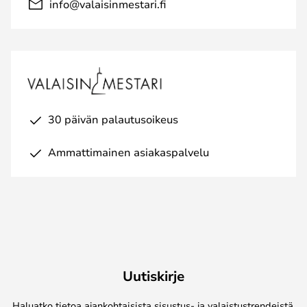
info@valaisinmestari.fi
30 päivän palautusoikeus
Ammattimainen asiakaspalvelu
Uutiskirje
Haluatko tietoa ajankohtaisista sisustus- ja valaistustrendeistä,