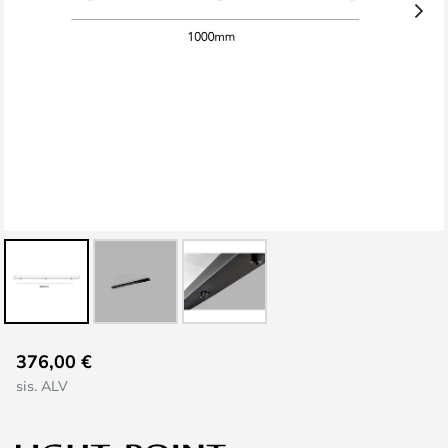
Skip
376,00 €
to
sis. ALV
the
beginning
of