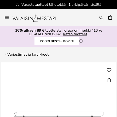
Varastotuotteet lähetetään 1 arkipäivän sisällä
Skip
to
Content
16% alkaen 89 €
tuotteista, joissa on merkki ”16 %
LISÄALENNUSTA”
Katso tuotteet
KOODI:
BEST
KOPIOI
Varjostimet ja tarvikkeet
Skip
to
the
end
of
the
images
gallery