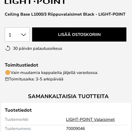
the
images
Ceiling Base L1000/3 Riippuvalaisimet Black - LIGHT-POINT
gallery
1
LISÄÄ OSTOSKORIIN
30 päivän palautusoikeus
Toimitustiedot
Vain muutamia kappaleita jäljellä varastossa.
Toimitusaika: 3-5 arkipäivää
SAMANKALTAISIA TUOTTEITA
Tuotetiedot
Tuotemerkki
LIGHT-POINT Valaisimet
Tuotenumero:
70009046