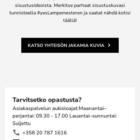
sisustusideoista. Merkitse parhaat sisustuskuvasi
tunnisteella #yesLampemesteren ja saatat nähdä kotisi
täällä!
KATSO YHTEISÖN JAKAMIA KUVIA
Tarvitsetko opastusta?
Asiakaspalvelun aukioloajat:Maanantai–
perjantai: 09.30 - 17.00 Lauantai–sunnuntai:
Suljettu
+358 20 787 1616