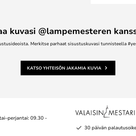
nkirungon, joka tuo
io Moeben tuote, joka on
niisiin sisustusesineisiin kotiin.
aa kuvasi @lampemesteren kans
ina ja värivaihtoehtoina.
ustusideoista. Merkitse parhaat sisustuskuvasi tunnisteella #ye
KATSO YHTEISÖN JAKAMIA KUVIA
ai–perjantai: 09.30 -
30 päivän palautusoik