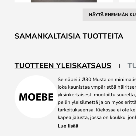
NÄYTÄ ENEMMÄN KU
Skip
to
SAMANKALTAISIA TUOTTEITA
the
beginning
of
the
TUOTTEEN YLEISKATSAUS
T
images
gallery
Seinäpeili Ø30 Musta on minimalist
joka kaunistaa ympäristöä häiritse
yksinkertaisesti muotoiltu suurella,
peilin yleisilmettä ja on myös erit
tarkoitukseensa. Kiekossa ei ole ke
kapea jalusta, jossa on koukku, jon
asentaa ja irrottaa seinästä. Jalus
Lue lisää
värivaihtoehdoissa. Voit valita kro