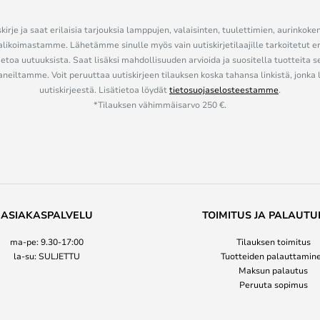
kirje ja saat erilaisia tarjouksia lamppujen, valaisinten, tuulettimien, aurinkoke
alikoimastamme. Lähetämme sinulle myös vain uutiskirjetilaajille tarkoitetut 
ietoa uutuuksista. Saat lisäksi mahdollisuuden arvioida ja suositella tuotteita s
eiltamme. Voit peruuttaa uutiskirjeen tilauksen koska tahansa linkistä, jonka 
uutiskirjeestä. Lisätietoa löydät
tietosuojaselosteestamme
.
*Tilauksen vähimmäisarvo 250 €.
ASIAKASPALVELU
TOIMITUS JA PALAUTU
ma-pe: 9.30-17:00
Tilauksen toimitus
la-su: SULJETTU
Tuotteiden palauttamin
Maksun palautus
Peruuta sopimus