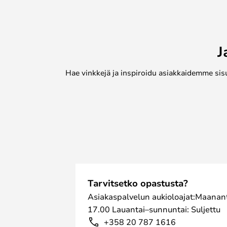
päällystetyn teräsrungon tai messi
kokonaisuuteen klassisen lisän.
Peili on tanskalaisen muotoilustud
erikoistunut riippuvalaisimiin ja kau
J
Peiliä on saatavana useina eri koko
Hae vinkkejä ja inspiroidu asiakkaidemme sis
Tarvitsetko opastusta?
Asiakaspalvelun aukioloajat:Maanant
17.00 Lauantai–sunnuntai: Suljettu
+358 20 787 1616