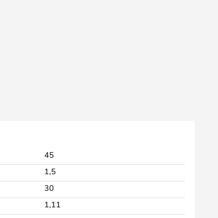
45
1,5
30
1,11