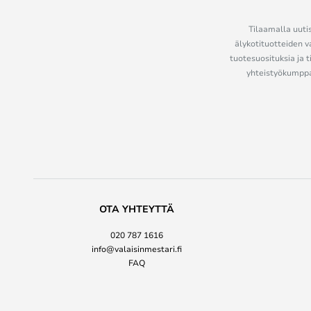
Tilaamalla uutis
älykotituotteiden v
tuotesuosituksia ja t
yhteistyökumppan
OTA YHTEYTTÄ
020 787 1616
info@valaisinmestari.fi
FAQ