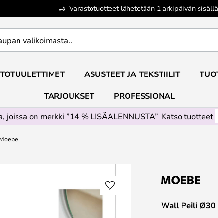
Varastotuotteet lähetetään 1 arkipäivän sisällä
TOTUULETTIMET
ASUSTEET JA TEKSTIILIT
TUO
TARJOUKSET
PROFESSIONAL
ta, joissa on merkki ”14 % LISÄALENNUSTA”
Katso tuotteet
- Moebe
Wall Peili Ø30