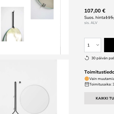
107,00 €
Suos. hinta
115
sis. ALV
1
30 päivän pa
Toimitustied
Vain muutamia 
Toimitusaika: 
KAIKKI T