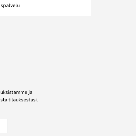
spalvelu
jouksistamme ja
ta tilauksestasi.