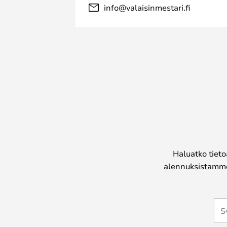
info@valaisinmestari.fi
Haluatko tieto
alennuksistamme