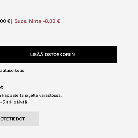
Suos. hinta -8,00 €
,00 €
LISÄÄ OSTOSKORIIN
lautusoikeus
ot
kappaleita jäljellä varastossa.
3-5 arkipäivää
UOTETIEDOT