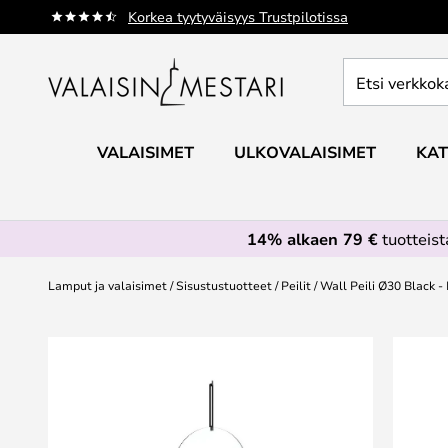
Skip
Korkea tyytyväisyys Trustpilotissa
to
Content
Etsi
verkkokaupan
valikoimasta...
VALAISIMET
ULKOVALAISIMET
KAT
14% alkaen 79 €
tuotteis
Lamput ja valaisimet
Sisustustuotteet
Peilit
Wall Peili Ø30 Black 
Skip
to
the
end