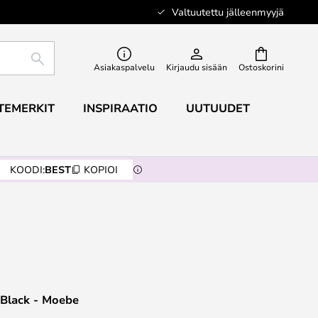
Valtuutettu jälleenmyyjä
ETSI
Asiakaspalvelu
Kirjaudu sisään
Ostoskorini
TEMERKIT
INSPIRAATIO
UUTUUDET
KOODI:
BEST
KOPIOI
 Black - Moebe