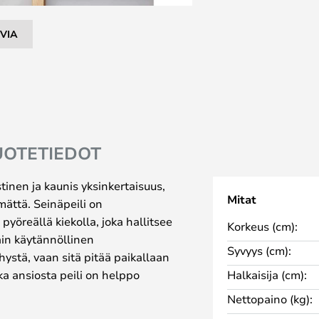
VIA
UOTETIEDOT
inen ja kaunis yksinkertaisuus,
Mitat
mättä. Seinäpeili on
 pyöreällä kiekolla, joka hallitsee
Korkeus (cm):
täin käytännöllinen
Syvyys (cm):
hystä, vaan sitä pitää paikallaan
ka ansiosta peili on helppo
Halkaisija (cm):
ta on saatavana useissa eri
Nettopaino (kg):
matun tai mustalla pulverimaalilla