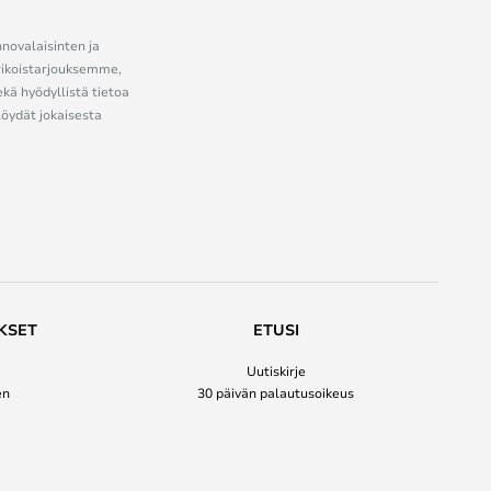
nnovalaisinten ja
erikoistarjouksemme,
ekä hyödyllistä tietoa
löydät jokaisesta
KSET
ETUSI
Uutiskirje
en
30 päivän palautusoikeus