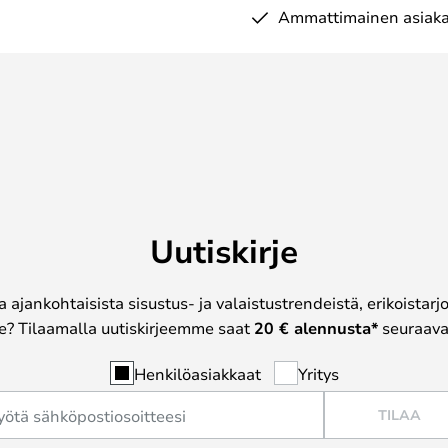
Ammattimainen asiaka
Uutiskirje
a ajankohtaisista sisustus- ja valaistustrendeistä, erikoistar
? Tilaamalla uutiskirjeemme saat
20 € alennusta*
seuraavas
Henkilöasiakkaat
Yritys
TILAA