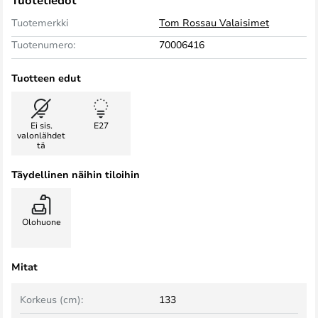
Tuotetiedot
Tuotemerkki
Tom Rossau Valaisimet
Tuotenumero:
70006416
Tuotteen edut
Ei sis.
E27
valonlähdet
tä
Täydellinen näihin tiloihin
Olohuone
Mitat
Korkeus (cm):
133