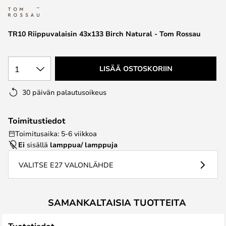
the
images
TR10 Riippuvalaisin 43x133 Birch Natural - Tom Rossau
gallery
1
LISÄÄ OSTOSKORIIN
30 päivän palautusoikeus
Toimitustiedot
Toimitusaika: 5-6 viikkoa
Ei
sisällä
lamppua/ lamppuja
VALITSE E27 VALONLÄHDE
SAMANKALTAISIA TUOTTEITA