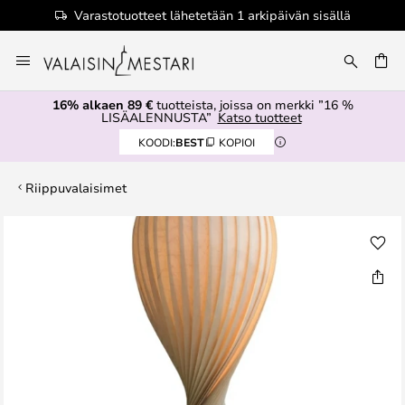
Varastotuotteet lähetetään 1 arkipäivän sisällä
Skip
to
Content
16% alkaen 89 €
tuotteista, joissa on merkki ”16 %
LISÄALENNUSTA”
Katso tuotteet
KOODI:
BEST
KOPIOI
Riippuvalaisimet
Skip
to
the
end
of
the
images
gallery