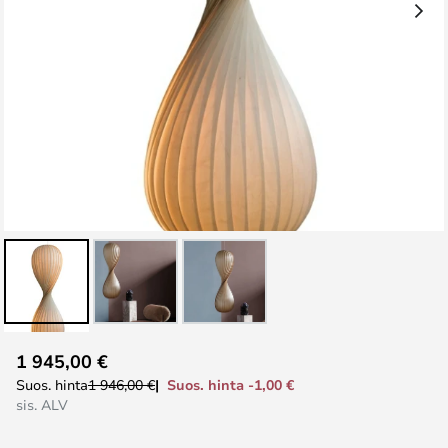
Skip
1 945,00 €
to
Suos. hinta -1,00 €
Suos. hinta
1 946,00 €
the
sis. ALV
beginning
of