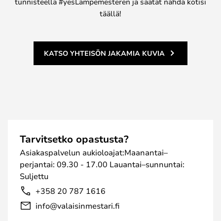
tunnisteella #yesLampemesteren ja saatat nähdä kotisi
täällä!
KATSO YHTEISÖN JAKAMIA KUVIA
Tarvitsetko opastusta?
Asiakaspalvelun aukioloajat:Maanantai–
perjantai: 09.30 - 17.00 Lauantai–sunnuntai:
Suljettu
+358 20 787 1616
info@valaisinmestari.fi