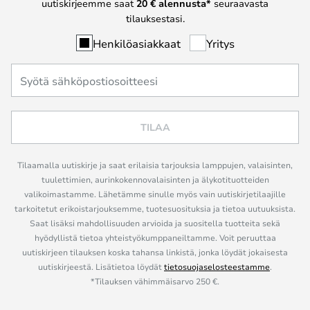
uutiskirjeemme saat
20 € alennusta*
seuraavasta
tilauksestasi.
Henkilöasiakkaat
Yritys
TILAA
Tilaamalla uutiskirje ja saat erilaisia tarjouksia lamppujen, valaisinten,
tuulettimien, aurinkokennovalaisinten ja älykotituotteiden
valikoimastamme. Lähetämme sinulle myös vain uutiskirjetilaajille
tarkoitetut erikoistarjouksemme, tuotesuosituksia ja tietoa uutuuksista.
Saat lisäksi mahdollisuuden arvioida ja suositella tuotteita sekä
hyödyllistä tietoa yhteistyökumppaneiltamme. Voit peruuttaa
uutiskirjeen tilauksen koska tahansa linkistä, jonka löydät jokaisesta
uutiskirjeestä. Lisätietoa löydät
tietosuojaselosteestamme
.
*Tilauksen vähimmäisarvo 250 €.