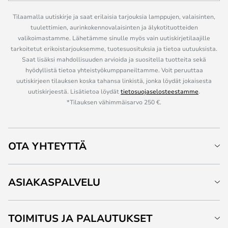
Tilaamalla uutiskirje ja saat erilaisia tarjouksia lamppujen, valaisinten,
tuulettimien, aurinkokennovalaisinten ja älykotituotteiden
valikoimastamme. Lähetämme sinulle myös vain uutiskirjetilaajille
tarkoitetut erikoistarjouksemme, tuotesuosituksia ja tietoa uutuuksista.
Saat lisäksi mahdollisuuden arvioida ja suositella tuotteita sekä
hyödyllistä tietoa yhteistyökumppaneiltamme. Voit peruuttaa
uutiskirjeen tilauksen koska tahansa linkistä, jonka löydät jokaisesta
uutiskirjeestä. Lisätietoa löydät
tietosuojaselosteestamme
.
*Tilauksen vähimmäisarvo 250 €.
OTA YHTEYTTÄ
ASIAKASPALVELU
TOIMITUS JA PALAUTUKSET