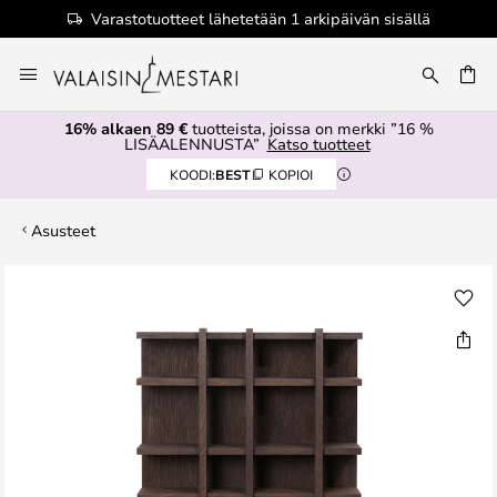
Varastotuotteet lähetetään 1 arkipäivän sisällä
Skip
to
Content
16% alkaen 89 €
tuotteista, joissa on merkki ”16 %
LISÄALENNUSTA”
Katso tuotteet
KOODI:
BEST
KOPIOI
Asusteet
Skip
to
the
end
of
the
images
gallery