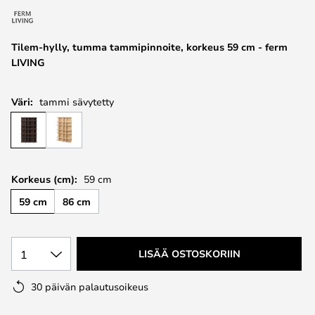
the
images
Tilem-hylly, tumma tammipinnoite, korkeus 59 cm - ferm
gallery
LIVING
Väri:
tammi sävytetty
Korkeus (cm):
59 cm
59 cm
86 cm
1
LISÄÄ OSTOSKORIIN
30 päivän palautusoikeus