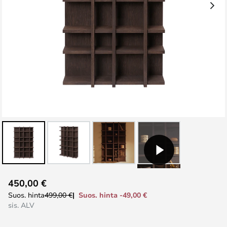
Skip
450,00 €
to
Suos. hinta -49,00 €
Suos. hinta
499,00 €
the
sis. ALV
beginning
of