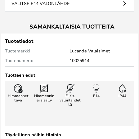
VALITSE E14 VALONLÄHDE
SAMANKALTAISIA TUOTTEITA
Tuotetiedot
Tuotemerkki
Lucande Valaisimet
Tuotenumero:
10025914
Tuotteen edut
Himmennet
Himmennin
Ei sis.
E14
IP44
tävä
ei sisälly
valonlähdet
tä
Täydellinen näihin tiloihin