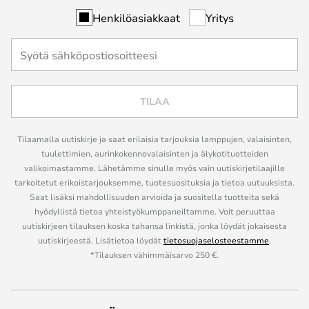
Henkilöasiakkaat
Yritys
TILAA
Tilaamalla uutiskirje ja saat erilaisia tarjouksia lamppujen, valaisinten,
tuulettimien, aurinkokennovalaisinten ja älykotituotteiden
valikoimastamme. Lähetämme sinulle myös vain uutiskirjetilaajille
tarkoitetut erikoistarjouksemme, tuotesuosituksia ja tietoa uutuuksista.
Saat lisäksi mahdollisuuden arvioida ja suositella tuotteita sekä
hyödyllistä tietoa yhteistyökumppaneiltamme. Voit peruuttaa
uutiskirjeen tilauksen koska tahansa linkistä, jonka löydät jokaisesta
uutiskirjeestä. Lisätietoa löydät
tietosuojaselosteestamme
.
*Tilauksen vähimmäisarvo 250 €.