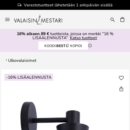
Varastotuotteet lähetetään 1 arkipäivän sisällä
Skip
to
Content
16% alkaen 89 €
tuotteista, joissa on merkki ”16 %
LISÄALENNUSTA”
Katso tuotteet
KOODI:
BEST
KOPIOI
Ulkovalaisimet
Skip
-16% LISÄALENNUSTA
to
the
end
of
the
images
gallery