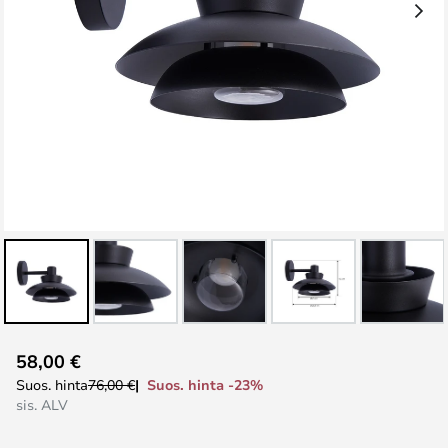
Skip
58,00 €
to
Suos. hinta -23%
Suos. hinta
76,00 €
the
sis. ALV
beginning
of