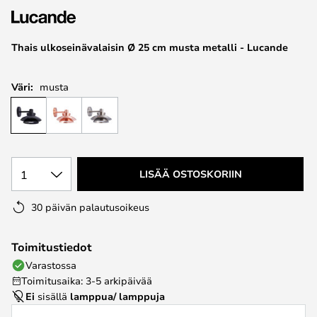
the
images
Thais ulkoseinävalaisin Ø 25 cm musta metalli - Lucande
gallery
Väri:
musta
1
LISÄÄ OSTOSKORIIN
30 päivän palautusoikeus
Toimitustiedot
Varastossa
Toimitusaika: 3-5 arkipäivää
Ei
sisällä
lamppua/ lamppuja