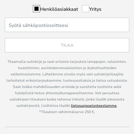
Henkilöasiakkaat
Yritys
TILAA
Tilaamalla uutiskirje ja saat erilaisia tarjouksia lamppujen, valaisinten,
tuulettimien, aurinkokennovalaisinten ja älykotituotteiden
valikoimastamme. Lähetämme sinulle myös vain uutiskirjetilaajille
tarkoitetut erikoistarjouksemme, tuotesuosituksia ja tietoa uutuuksista.
Saat lisäksi mahdollisuuden arvioida ja suositella tuotteita sekä
hyödyllistä tietoa yhteistyökumppaneiltamme. Voit peruuttaa
uutiskirjeen tilauksen koska tahansa linkistä, jonka löydät jokaisesta
uutiskirjeestä. Lisätietoa löydät
tietosuojaselosteestamme
.
*Tilauksen vähimmäisarvo 250 €.