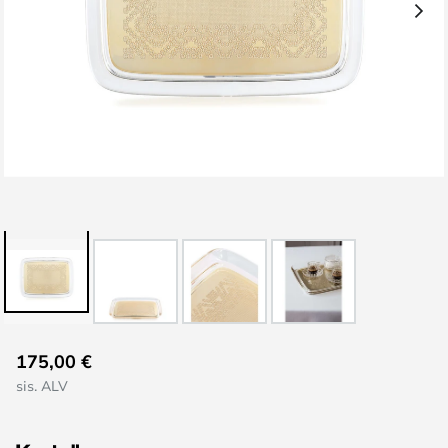
Skip
175,00 €
to
sis. ALV
the
beginning
of