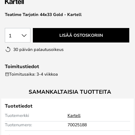
the
images
Teatime Tarjotin 44x33 Gold - Kartell
gallery
1
LISÄÄ OSTOSKORIIN
30 päivän palautusoikeus
Toimitustiedot
Toimitusaika: 3-4 viikkoa
SAMANKALTAISIA TUOTTEITA
Tuotetiedot
Tuotemerkki
Kartell
Tuotenumero:
70025188