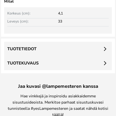
Mitat
Korkeus (cm):
4,1
Leveys (cm):
33
TUOTETIEDOT
TUOTEKUVAUS
Jaa kuvasi @lampemesteren kanssa
Hae vinkkejä ja inspiroidu asiakkaidemme
sisustusideoista. Merkitse parhaat sisustuskuvasi
tunnisteella #yesLampemesteren ja saatat nähdä kotisi
täällä!