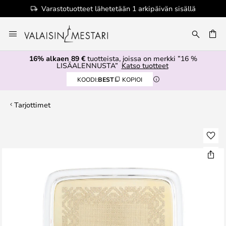
Varastotuotteet lähetetään 1 arkipäivän sisällä
Skip
to
Content
16% alkaen 89 €
tuotteista, joissa on merkki ”16 %
LISÄALENNUSTA”
Katso tuotteet
KOODI:
BEST
KOPIOI
Tarjottimet
Skip
to
the
end
of
the
images
gallery