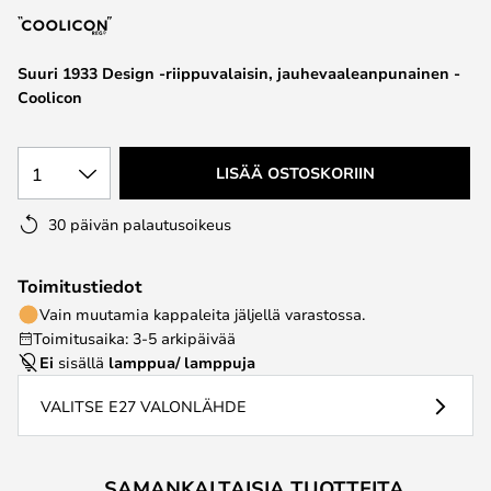
the
images
Suuri 1933 Design -riippuvalaisin, jauhevaaleanpunainen -
gallery
Coolicon
1
LISÄÄ OSTOSKORIIN
30 päivän palautusoikeus
Toimitustiedot
Vain muutamia kappaleita jäljellä varastossa.
Toimitusaika: 3-5 arkipäivää
Ei
sisällä
lamppua/ lamppuja
VALITSE E27 VALONLÄHDE
SAMANKALTAISIA TUOTTEITA