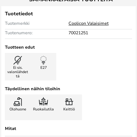
Tuotetiedot
Tuotemerkki
Coolicon Valaisimet
Tuotenumero:
70021251
Tuotteen edut
Ei sis.
E27
valonlähdet
tä
Täydellinen näihin tiloihin
Olohuone
Ruokailutila
Keittiö
Mitat