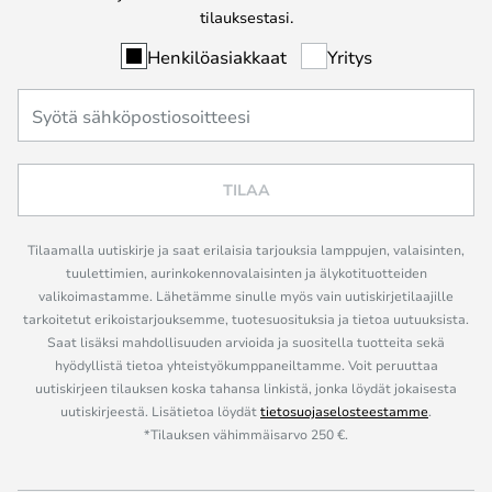
tilauksestasi.
Henkilöasiakkaat
Yritys
TILAA
Tilaamalla uutiskirje ja saat erilaisia tarjouksia lamppujen, valaisinten,
tuulettimien, aurinkokennovalaisinten ja älykotituotteiden
valikoimastamme. Lähetämme sinulle myös vain uutiskirjetilaajille
tarkoitetut erikoistarjouksemme, tuotesuosituksia ja tietoa uutuuksista.
Saat lisäksi mahdollisuuden arvioida ja suositella tuotteita sekä
hyödyllistä tietoa yhteistyökumppaneiltamme. Voit peruuttaa
uutiskirjeen tilauksen koska tahansa linkistä, jonka löydät jokaisesta
uutiskirjeestä. Lisätietoa löydät
tietosuojaselosteestamme
.
*Tilauksen vähimmäisarvo 250 €.