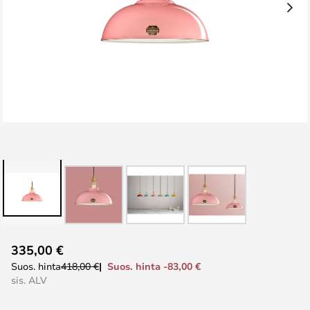
Skip
335,00 €
to
Suos. hinta -83,00 €
Suos. hinta
418,00 €
the
sis. ALV
beginning
of