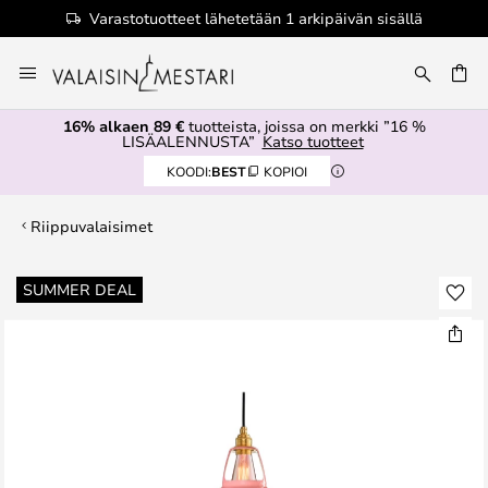
Varastotuotteet lähetetään 1 arkipäivän sisällä
Skip
to
Content
16% alkaen 89 €
tuotteista, joissa on merkki ”16 %
LISÄALENNUSTA”
Katso tuotteet
KOODI:
BEST
KOPIOI
Riippuvalaisimet
Skip
SUMMER DEAL
to
the
end
of
the
images
gallery