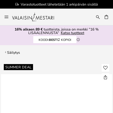
Varastotuotteet lähetetään 1 arkipäivän sisällä
Skip
to
Content
16% alkaen 89 €
tuotteista, joissa on merkki ”16 %
LISÄALENNUSTA”
Katso tuotteet
KOODI:
BEST
KOPIOI
Säilytys
Skip
SUMMER DEAL
to
the
end
of
the
images
gallery