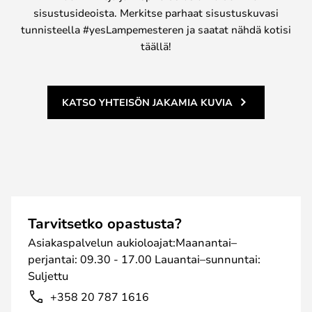
sisustusideoista. Merkitse parhaat sisustuskuvasi
tunnisteella #yesLampemesteren ja saatat nähdä kotisi
täällä!
KATSO YHTEISÖN JAKAMIA KUVIA
Tarvitsetko opastusta?
Asiakaspalvelun aukioloajat:Maanantai–
perjantai: 09.30 - 17.00 Lauantai–sunnuntai:
Suljettu
+358 20 787 1616