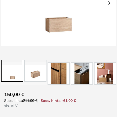
Skip
150,00 €
to
Suos. hinta -61,00 €
Suos. hinta
211,00 €
the
sis. ALV
beginning
of