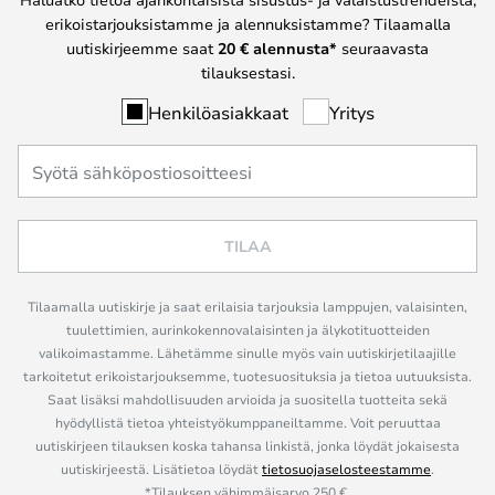
erikoistarjouksistamme ja alennuksistamme? Tilaamalla
uutiskirjeemme saat
20 € alennusta*
seuraavasta
tilauksestasi.
Henkilöasiakkaat
Yritys
TILAA
Tilaamalla uutiskirje ja saat erilaisia tarjouksia lamppujen, valaisinten,
tuulettimien, aurinkokennovalaisinten ja älykotituotteiden
valikoimastamme. Lähetämme sinulle myös vain uutiskirjetilaajille
tarkoitetut erikoistarjouksemme, tuotesuosituksia ja tietoa uutuuksista.
Saat lisäksi mahdollisuuden arvioida ja suositella tuotteita sekä
hyödyllistä tietoa yhteistyökumppaneiltamme. Voit peruuttaa
uutiskirjeen tilauksen koska tahansa linkistä, jonka löydät jokaisesta
uutiskirjeestä. Lisätietoa löydät
tietosuojaselosteestamme
.
*Tilauksen vähimmäisarvo 250 €.