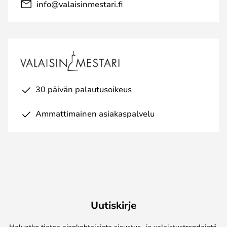
info@valaisinmestari.fi
30 päivän palautusoikeus
Ammattimainen asiakaspalvelu
Uutiskirje
Haluatko tietoa ajankohtaisista sisustus- ja valaistustrendeistä,