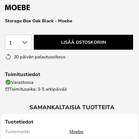
the
images
Storage Box Oak Black - Moebe
gallery
1
LISÄÄ OSTOSKORIIN
30 päivän palautusoikeus
Toimitustiedot
Varastossa
Toimitusaika: 3-5 arkipäivää
SAMANKALTAISIA TUOTTEITA
Tuotetiedot
Tuotemerkki
Moebe