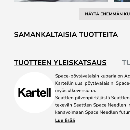
NÄYTÄ ENEMMÄN KU
Skip
to
SAMANKALTAISIA TUOTTEITA
the
beginning
of
the
TUOTTEEN YLEISKATSAUS
T
images
gallery
Space-pöytävalaisin kuparia on 
Kartellin uusi pöytävalaisin. Spac
myös ulkoversiona.
Seattlen pilvenpiirtäjästä Seattlen
tekevän Seattlen Space Needlen i
kanavoimaan Space Needlen futur
valaisimen suunnitteluun.
Lue lisää
Space-lamppu on saatavana neljäss