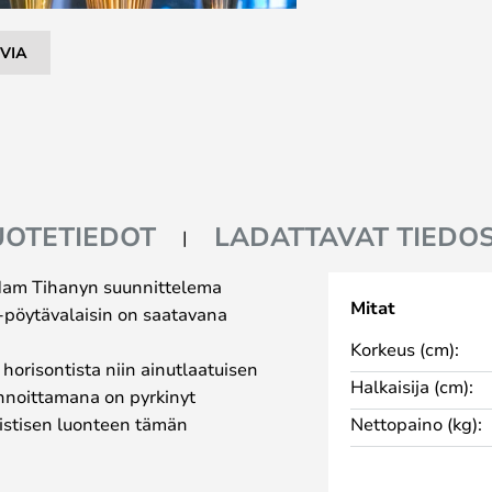
VIA
UOTETIEDOT
LADATTAVAT TIEDO
Adam Tihanyn suunnittelema
Mitat
e-pöytävalaisin on saatavana
Korkeus (cm):
 horisontista niin ainutlaatuisen
Halkaisija (cm):
nnoittamana on pyrkinyt
istisen luonteen tämän
Nettopaino (kg):
ä ihanassa värissä sävytetyllä,