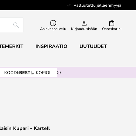
Valtuutettu jälleenmyyjä
ETSI
Asiakaspalvelu
Kirjaudu sisään
Ostoskorini
TEMERKIT
INSPIRAATIO
UUTUUDET
KOODI:
BEST
KOPIOI
aisin Kupari - Kartell