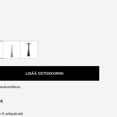
LISÄÄ OSTOSKORIIN
lautusoikeus
ot
3-5 arkipäivää