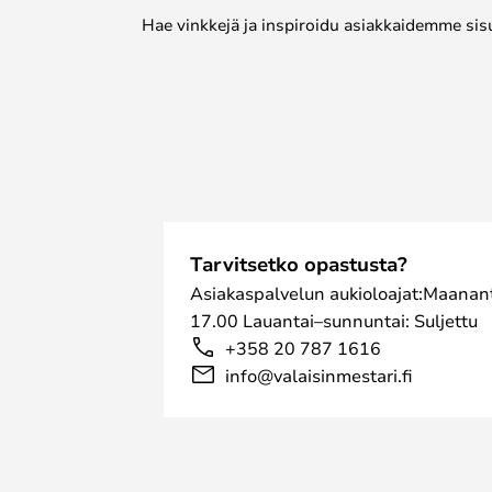
Hae vinkkejä ja inspiroidu asiakkaidemme sis
Tarvitsetko opastusta?
Asiakaspalvelun aukioloajat:Maanant
17.00 Lauantai–sunnuntai: Suljettu
+358 20 787 1616
info@valaisinmestari.fi