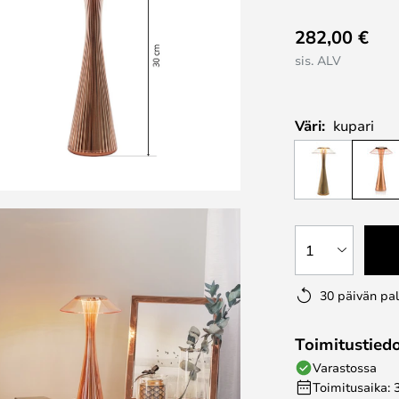
282,00 €
sis. ALV
Väri:
kupari
1
30 päivän pa
Toimitustied
Varastossa
Toimitusaika: 