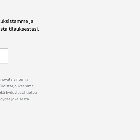
jouksistamme ja
ta tilauksestasi.
nnovalaisinten ja
erikoistarjouksemme,
ekä hyödyllistä tietoa
löydät jokaisesta