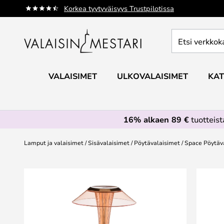
Skip
Korkea tyytyväisyys Trustpilotissa
to
Content
Etsi
verkkokaupan
valikoimasta...
VALAISIMET
ULKOVALAISIMET
KAT
16% alkaen 89 €
tuotteis
Lamput ja valaisimet
Sisävalaisimet
Pöytävalaisimet
Space Pöytäva
Skip
to
the
end