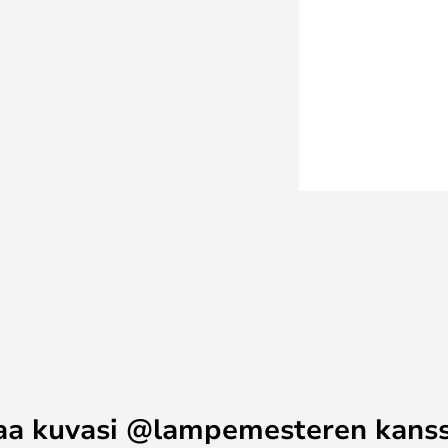
imella. Valaisin on 30 cm korkea
lle tai puutarhapöydälle.
aa kuvasi @lampemesteren kans