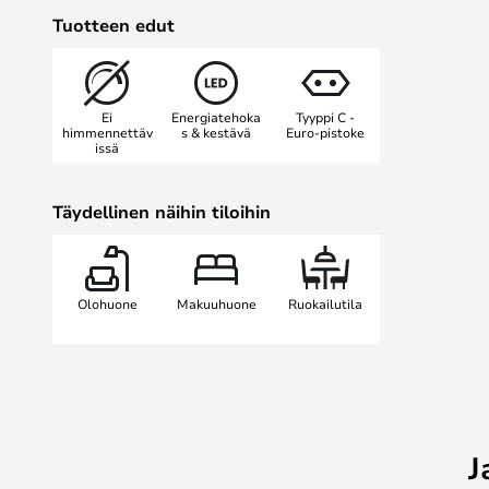
mutta läpinäkyvällä lampunvarjost
Tuotteen edut
ja sen halkaisija on Ø15 cm.
Täydellinen lisä olohuoneen pöydä
Ei
Energiatehoka
Tyyppi C -
himmennettäv
s & kestävä
Euro-pistoke
issä
Täydellinen näihin tiloihin
Olohuone
Makuuhuone
Ruokailutila
J