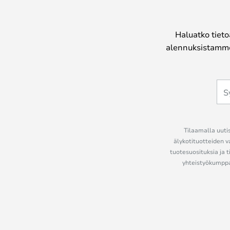
Haluatko tieto
alennuksistamme
Tilaamalla uutis
älykotituotteiden v
tuotesuosituksia ja t
yhteistyökumppan