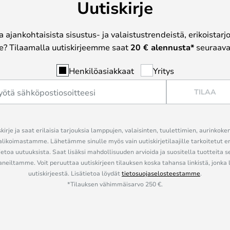
Uutiskirje
a ajankohtaisista sisustus- ja valaistustrendeistä, erikoistar
? Tilaamalla uutiskirjeemme saat
20 € alennusta*
seuraavas
Henkilöasiakkaat
Yritys
TILAA
kirje ja saat erilaisia tarjouksia lamppujen, valaisinten, tuulettimien, aurinkoke
alikoimastamme. Lähetämme sinulle myös vain uutiskirjetilaajille tarkoitetut 
ietoa uutuuksista. Saat lisäksi mahdollisuuden arvioida ja suositella tuotteita s
eiltamme. Voit peruuttaa uutiskirjeen tilauksen koska tahansa linkistä, jonka 
uutiskirjeestä. Lisätietoa löydät
tietosuojaselosteestamme
.
*Tilauksen vähimmäisarvo 250 €.