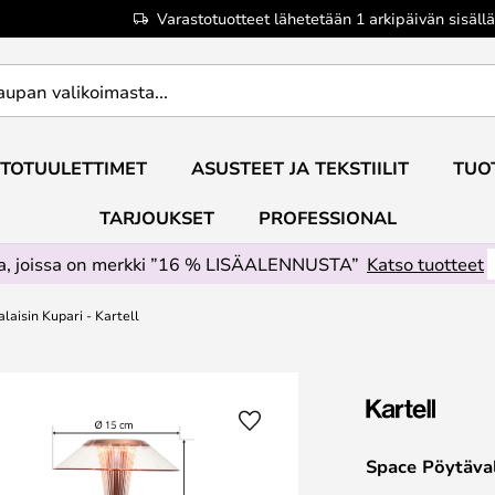
Varastotuotteet lähetetään 1 arkipäivän sisällä
TOTUULETTIMET
ASUSTEET JA TEKSTIILIT
TUO
TARJOUKSET
PROFESSIONAL
ta, joissa on merkki ”16 % LISÄALENNUSTA”
Katso tuotteet
laisin Kupari - Kartell
Space Pöytäval