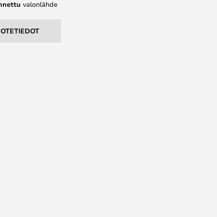
ennettu
valonlähde
UOTETIEDOT