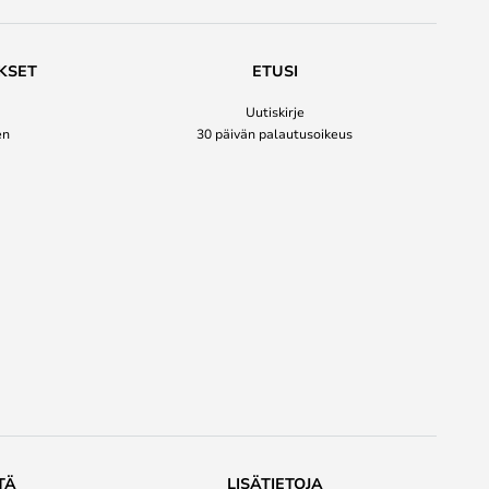
KSET
ETUSI
Uutiskirje
en
30 päivän palautusoikeus
TÄ
LISÄTIETOJA