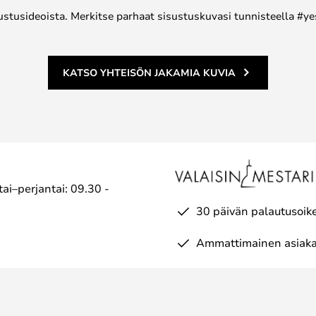
ustusideoista. Merkitse parhaat sisustuskuvasi tunnisteella #ye
KATSO YHTEISÖN JAKAMIA KUVIA
ai–perjantai: 09.30 -
30 päivän palautusoik
Ammattimainen asiaka