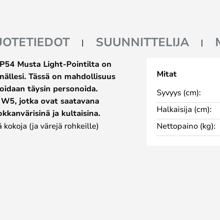
UOTETIEDOT
SUUNNITTELIJA
P54 Musta Light-Pointilta on
Mitat
inällesi. Tässä on mahdollisuus
oidaan täysin personoida.
Syvyys (cm):
 W5, jotka ovat saatavana
Halkaisija (cm):
kkanvärisinä ja kultaisina.
 kokoja (ja värejä rohkeille)
Nettopaino (kg):
n mennyt hulluksi ja suunnitellut
kkäisiä ja yhdistää läsnäolonsa
oksi. Ajattelemme, että Mocca ja
t valkoisen häpeällisen seinän
54 Musta, kun moderniin
tä..... Light-Point ei pelkää