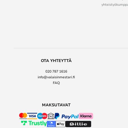
yhteistyökumppan
OTA YHTEYTTÄ
020 787 1616
info@valaisinmestari.fi
FAQ
MAKSUTAVAT