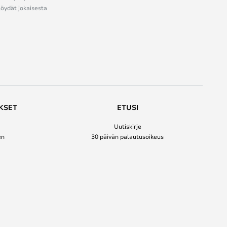
löydät jokaisesta
KSET
ETUSI
Uutiskirje
en
30 päivän palautusoikeus