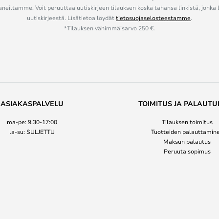
eiltamme. Voit peruuttaa uutiskirjeen tilauksen koska tahansa linkistä, jonka 
uutiskirjeestä. Lisätietoa löydät
tietosuojaselosteestamme
.
*Tilauksen vähimmäisarvo 250 €.
ASIAKASPALVELU
TOIMITUS JA PALAUTU
ma-pe: 9.30-17:00
Tilauksen toimitus
la-su: SULJETTU
Tuotteiden palauttamin
Maksun palautus
Peruuta sopimus