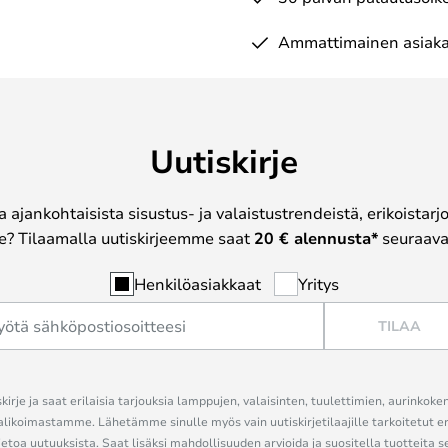
Ammattimainen asiaka
Uutiskirje
a ajankohtaisista sisustus- ja valaistustrendeistä, erikoistar
? Tilaamalla uutiskirjeemme saat
20 € alennusta*
seuraavas
Henkilöasiakkaat
Yritys
TILAA
kirje ja saat erilaisia tarjouksia lamppujen, valaisinten, tuulettimien, aurinkoke
alikoimastamme. Lähetämme sinulle myös vain uutiskirjetilaajille tarkoitetut 
ietoa uutuuksista. Saat lisäksi mahdollisuuden arvioida ja suositella tuotteita s