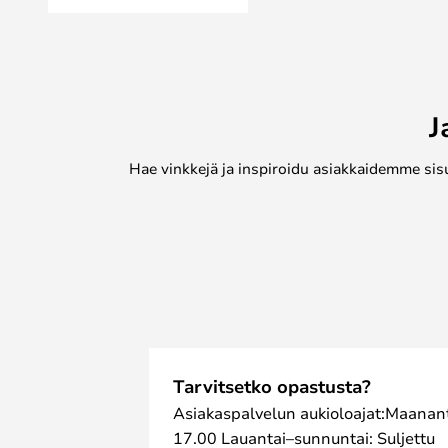
tulevaisuutta ja ottaa vastaan uutt
tuoreita ideoita.
Tuotevalikoimalle on ominaista kev
teräväpiirteinen lähestymistapa m
Helppokäyttöisyys ja alhaiset käy
J
klassisiin ja yksinkertaisiin väreih
käyttöiän", sillä ne eivät vanhene l
Hae vinkkejä ja inspiroidu asiakkaidemme sis
Sohon seinävalaisimien etuna on m
DNA on erittäin vahva, joten koko s
käyttää sekä sisällä että ulkona, t
mahdollisella tavalla eri kokojen ja
Huomaa, että Gold-viimeistelyä suo
Huomaa, että tässä valaisimessa on
säätää 2700K:n ja 3000K:n välillä,
valkoisen ja luonnonvalkoisen valon
Tarvitsetko opastusta?
Asiakaspalvelun aukioloajat:Maanant
17.00 Lauantai–sunnuntai: Suljettu