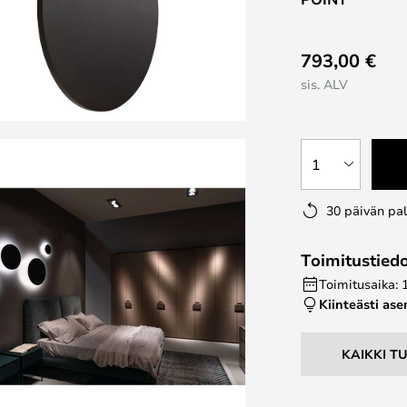
793,00 €
sis. ALV
1
30 päivän pa
Toimitustied
Toimitusaika: 
Kiinteästi as
KAIKKI T