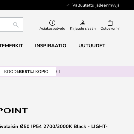
Valtuutettu jälleenmyyjä
ETSI
Asiakaspalvelu
Kirjaudu sisään
Ostoskorini
TEMERKIT
INSPIRAATIO
UUTUUDET
KOODI:
BEST
KOPIOI
valaisin Ø50 IP54 2700/3000K Black - LIGHT-