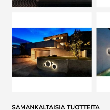
Skip
to
SAMANKALTAISIA TUOTTEITA
the