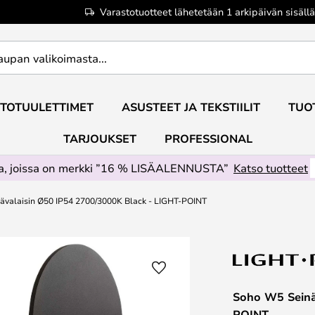
Varastotuotteet lähetetään 1 arkipäivän sisällä
TOTUULETTIMET
ASUSTEET JA TEKSTIILIT
TUO
TARJOUKSET
PROFESSIONAL
ta, joissa on merkki ”16 % LISÄALENNUSTA”
Katso tuotteet
valaisin Ø50 IP54 2700/3000K Black - LIGHT-POINT
Soho W5 Seinä
POINT