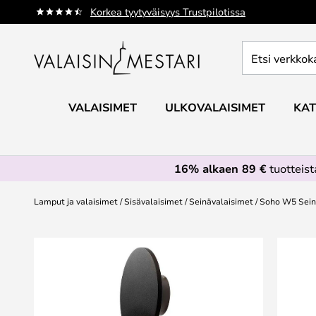
Skip
Korkea tyytyväisyys Trustpilotissa
to
Content
Etsi
verkkokaupan
valikoimasta...
VALAISIMET
ULKOVALAISIMET
KAT
16% alkaen 89 €
tuotteis
Lamput ja valaisimet
Sisävalaisimet
Seinävalaisimet
Soho W5 Seinä
Skip
to
the
end