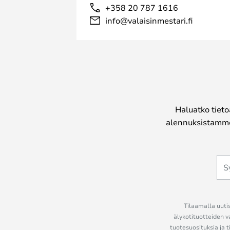
+358 20 787 1616
info@valaisinmestari.fi
Haluatko tieto
alennuksistamme
Tilaamalla uutis
älykotituotteiden v
tuotesuosituksia ja t