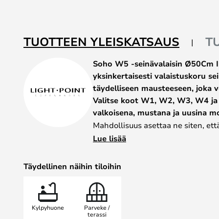
beginning
of
the
TUOTTEEN YLEISKATSAUS
T
images
gallery
Soho W5 -seinävalaisin Ø50Cm I
yksinkertaisesti valaistuskoru se
täydelliseen mausteeseen, joka v
Valitse koot W1, W2, W3, W4 ja
valkoisena, mustana ja uusina mo
Mahdollisuus asettaa ne siten, että
yhdistellään, ei riitä... Ei, Ronni o
Lue lisää
valaisimia, jotka voivat olla päälle
symbioottisesti uudeksi valo-olenn
Täydellinen näihin tiloihin
Gold hieman eri kokoisina nostava
tähtitasolle.
Soho W5 -seinävalaisin Ø50Cm IP
Kylpyhuone
Parveke /
sisustukseen tarvitaan terävää ilmet
terassi