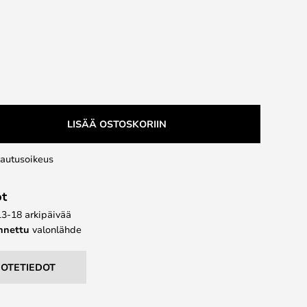
LISÄÄ OSTOSKORIIN
lautusoikeus
ot
13-18 arkipäivää
ennettu
valonlähde
UOTETIEDOT