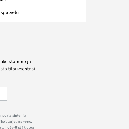
spalvelu
jouksistamme ja
ta tilauksestasi.
nnovalaisinten ja
erikoistarjouksemme,
ekä hyödyllistä tietoa