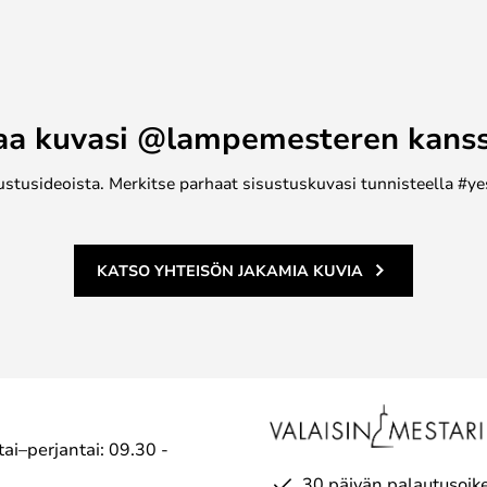
a teknologiaa, innovaatioita ja
yt yksinkertaisuus ja
uotoiluun.
ttökustannukset yhdistettynä
aa kuvasi @lampemesteren kans
in takaavat pitkän "visuaalisen
ähiaikoina.
ustusideoista. Merkitse parhaat sisustuskuvasi tunnisteella #ye
yös se, että sen Light-Point
einävalaisinsarja, jota voidaan
äydentää toisiaan parhaalla
KATSO YHTEISÖN JAKAMIA KUVIA
 värien osalta.
sitellaan vain sisäkäyttöön.
 Kelvin-kytkin, jonka avulla voit
 joten voit valita lämpimän
 värin välillä.
ai–perjantai: 09.30 -
30 päivän palautusoik