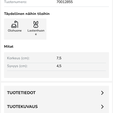
Tuotenumero:
70012855
Täydellinen näihin tiloihin
Olohuone
Lastenhuon
e
Mitat
Korkeus (cm):
7,5
Syvyys (cm):
4,5
TUOTETIEDOT
TUOTEKUVAUS