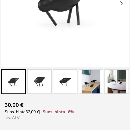
Skip
30,00 €
to
Suos. hinta -6%
Suos. hinta
32,00 €
the
sis. ALV
beginning
of