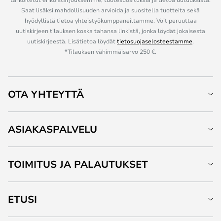
Saat lisäksi mahdollisuuden arvioida ja suositella tuotteita sekä
hyödyllistä tietoa yhteistyökumppaneiltamme. Voit peruuttaa
uutiskirjeen tilauksen koska tahansa linkistä, jonka löydät jokaisesta
uutiskirjeestä. Lisätietoa löydät
tietosuojaselosteestamme
.
*Tilauksen vähimmäisarvo 250 €.
OTA YHTEYTTÄ
ASIAKASPALVELU
TOIMITUS JA PALAUTUKSET
ETUSI