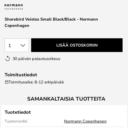
the
images
Shorebird Veistos Small Black/Black - Normann
gallery
Copenhagen
1
LISÄÄ OSTOSKORIIN
30 päivän palautusoikeus
Toimitustiedot
Toimitusaika: 8-12 arkipäivää
SAMANKALTAISIA TUOTTEITA
Tuotetiedot
Tuotemerkki
Normann Copenhagen