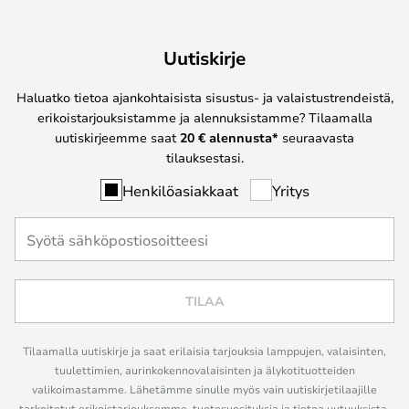
Uutiskirje
Haluatko tietoa ajankohtaisista sisustus- ja valaistustrendeistä,
erikoistarjouksistamme ja alennuksistamme? Tilaamalla
uutiskirjeemme saat
20 € alennusta*
seuraavasta
tilauksestasi.
Henkilöasiakkaat
Yritys
TILAA
Tilaamalla uutiskirje ja saat erilaisia tarjouksia lamppujen, valaisinten,
tuulettimien, aurinkokennovalaisinten ja älykotituotteiden
valikoimastamme. Lähetämme sinulle myös vain uutiskirjetilaajille
tarkoitetut erikoistarjouksemme, tuotesuosituksia ja tietoa uutuuksista.