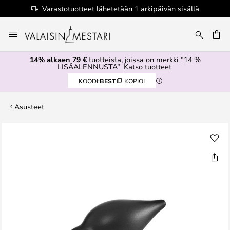
Varastotuotteet lähetetään 1 arkipäivän sisällä
Skip
to
Content
14% alkaen 79 €
tuotteista, joissa on merkki ”14 %
LISÄALENNUSTA”
Katso tuotteet
KOODI:
BEST
KOPIOI
Asusteet
Skip
to
the
end
of
the
images
gallery