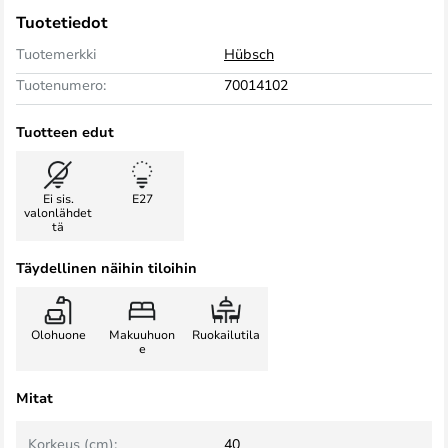
Tuotetiedot
Tuotemerkki
Hübsch
Tuotenumero:
70014102
Tuotteen edut
Ei sis.
E27
valonlähdet
tä
Täydellinen näihin tiloihin
Olohuone
Makuuhuon
Ruokailutila
e
Mitat
Korkeus (cm):
40