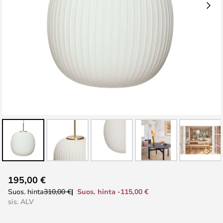
Skip
195,00 €
to
Suos. hinta -115,00 €
Suos. hinta
310,00 €
the
sis. ALV
beginning
of