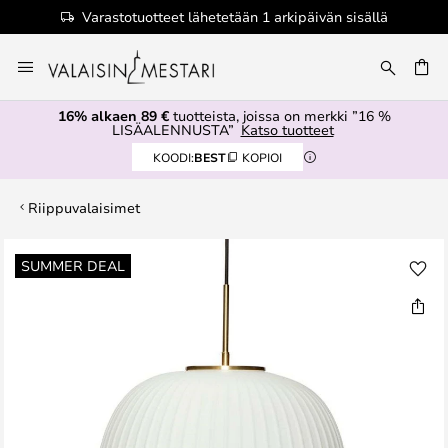
Varastotuotteet lähetetään 1 arkipäivän sisällä
Skip
to
Content
16% alkaen 89 €
tuotteista, joissa on merkki ”16 %
LISÄALENNUSTA”
Katso tuotteet
KOODI:
BEST
KOPIOI
Riippuvalaisimet
Skip
SUMMER DEAL
to
the
end
of
the
images
gallery