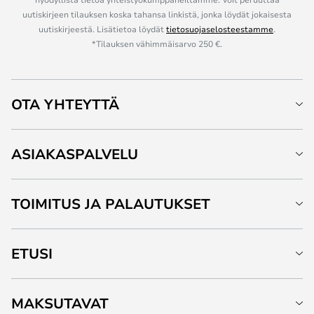
uutiskirjeen tilauksen koska tahansa linkistä, jonka löydät jokaisesta
uutiskirjeestä. Lisätietoa löydät
tietosuojaselosteestamme
.
*Tilauksen vähimmäisarvo 250 €.
OTA YHTEYTTÄ
ASIAKASPALVELU
TOIMITUS JA PALAUTUKSET
ETUSI
MAKSUTAVAT