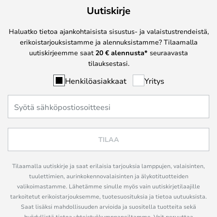
Uutiskirje
Haluatko tietoa ajankohtaisista sisustus- ja valaistustrendeistä,
erikoistarjouksistamme ja alennuksistamme? Tilaamalla
uutiskirjeemme saat
20 € alennusta*
seuraavasta
tilauksestasi.
Henkilöasiakkaat
Yritys
TILAA
Tilaamalla uutiskirje ja saat erilaisia tarjouksia lamppujen, valaisinten,
tuulettimien, aurinkokennovalaisinten ja älykotituotteiden
valikoimastamme. Lähetämme sinulle myös vain uutiskirjetilaajille
tarkoitetut erikoistarjouksemme, tuotesuosituksia ja tietoa uutuuksista.
Saat lisäksi mahdollisuuden arvioida ja suositella tuotteita sekä
hyödyllistä tietoa yhteistyökumppaneiltamme. Voit peruuttaa