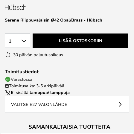
the
images
Serene Riippuvalaisin Ø42 Opal/Brass - Hübsch
gallery
1
LISÄÄ OSTOSKORIIN
30 päivän palautusoikeus
Toimitustiedot
Varastossa
Toimitusaika: 3-5 arkipäivää
Ei
sisällä
lamppua/ lamppuja
VALITSE E27 VALONLÄHDE
SAMANKALTAISIA TUOTTEITA