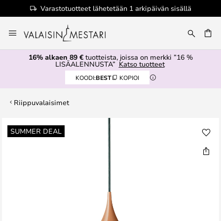
Varastotuotteet lähetetään 1 arkipäivän sisällä
Skip
to
Content
16% alkaen 89 €
tuotteista, joissa on merkki ”16 %
LISÄALENNUSTA”
Katso tuotteet
KOODI:
BEST
KOPIOI
Riippuvalaisimet
Skip
SUMMER DEAL
to
the
end
of
the
images
gallery