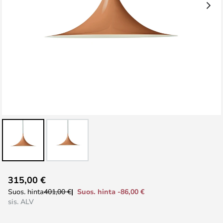
Skip
315,00 €
to
Suos. hinta -86,00 €
Suos. hinta
401,00 €
the
sis. ALV
beginning
of