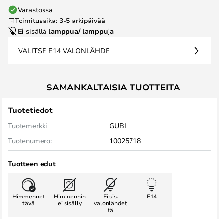
Varastossa
Toimitusaika: 3-5 arkipäivää
Ei
sisällä
lamppua/ lamppuja
VALITSE E14 VALONLÄHDE
SAMANKALTAISIA TUOTTEITA
Tuotetiedot
Tuotemerkki
GUBI
Tuotenumero:
10025718
Tuotteen edut
Himmennet
Himmennin
Ei sis.
E14
tävä
ei sisälly
valonlähdet
tä