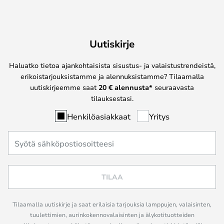
Uutiskirje
Haluatko tietoa ajankohtaisista sisustus- ja valaistustrendeistä,
erikoistarjouksistamme ja alennuksistamme? Tilaamalla
uutiskirjeemme saat
20 € alennusta*
seuraavasta
tilauksestasi.
Henkilöasiakkaat
Yritys
TILAA
Tilaamalla uutiskirje ja saat erilaisia tarjouksia lamppujen, valaisinten,
tuulettimien, aurinkokennovalaisinten ja älykotituotteiden