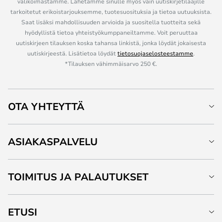
valikoimastamme. Lähetämme sinulle myös vain uutiskirjetilaajille
tarkoitetut erikoistarjouksemme, tuotesuosituksia ja tietoa uutuuksista.
Saat lisäksi mahdollisuuden arvioida ja suositella tuotteita sekä
hyödyllistä tietoa yhteistyökumppaneiltamme. Voit peruuttaa
uutiskirjeen tilauksen koska tahansa linkistä, jonka löydät jokaisesta
uutiskirjeestä. Lisätietoa löydät
tietosuojaselosteestamme
.
*Tilauksen vähimmäisarvo 250 €.
OTA YHTEYTTÄ
ASIAKASPALVELU
TOIMITUS JA PALAUTUKSET
ETUSI