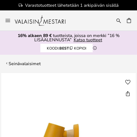
Varastotuotteet lähetetään 1 arkipäivän sisällä
Skip
to
Content
16% alkaen 89 €
tuotteista, joissa on merkki ”16 %
LISÄALENNUSTA”
Katso tuotteet
KOODI:
BEST
KOPIOI
Seinävalaisimet
Skip
to
the
end
of
the
images
gallery