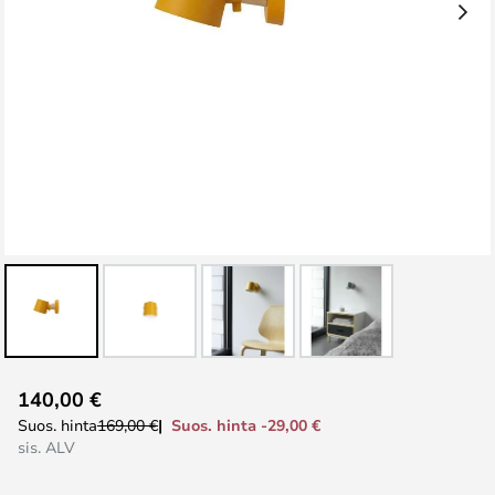
Skip
140,00 €
to
Suos. hinta -29,00 €
Suos. hinta
169,00 €
the
sis. ALV
beginning
of