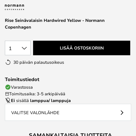
the
images
Rise Seinävalaisin Hardwired Yellow - Normann
gallery
Copenhagen
1
LISÄÄ OSTOSKORIIN
30 päivän palautusoikeus
Toimitustiedot
Varastossa
Toimitusaika: 3-5 arkipäivää
Ei
sisällä
lamppua/ lamppuja
VALITSE VALONLÄHDE
SAMANKALTAISIA TUOTTEITA