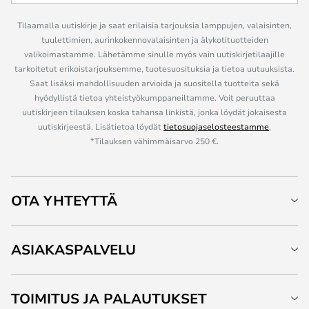
Tilaamalla uutiskirje ja saat erilaisia tarjouksia lamppujen, valaisinten,
tuulettimien, aurinkokennovalaisinten ja älykotituotteiden
valikoimastamme. Lähetämme sinulle myös vain uutiskirjetilaajille
tarkoitetut erikoistarjouksemme, tuotesuosituksia ja tietoa uutuuksista.
Saat lisäksi mahdollisuuden arvioida ja suositella tuotteita sekä
hyödyllistä tietoa yhteistyökumppaneiltamme. Voit peruuttaa
uutiskirjeen tilauksen koska tahansa linkistä, jonka löydät jokaisesta
uutiskirjeestä. Lisätietoa löydät
tietosuojaselosteestamme
.
*Tilauksen vähimmäisarvo 250 €.
OTA YHTEYTTÄ
ASIAKASPALVELU
TOIMITUS JA PALAUTUKSET