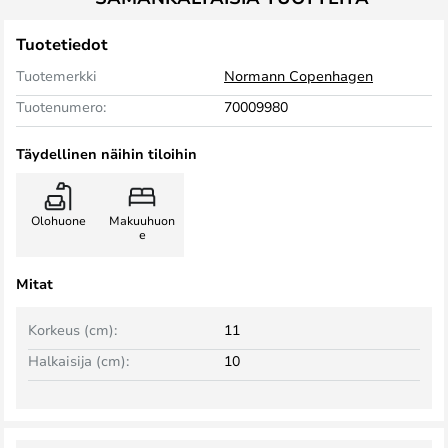
Tuotetiedot
Tuotemerkki
Normann Copenhagen
Tuotenumero:
70009980
Täydellinen näihin tiloihin
Olohuone
Makuuhuon
e
Mitat
Korkeus (cm):
11
Halkaisija (cm):
10