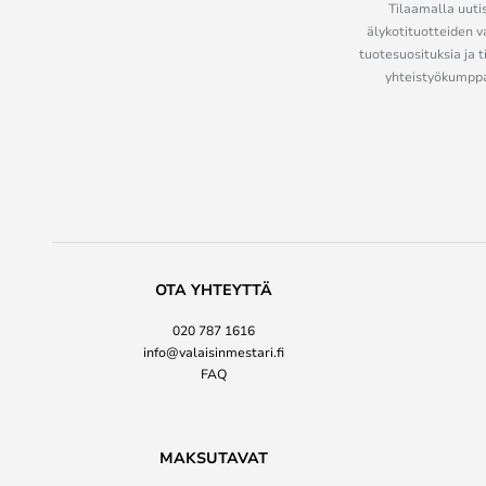
Tilaamalla uutis
älykotituotteiden v
tuotesuosituksia ja t
yhteistyökumppan
OTA YHTEYTTÄ
020 787 1616
info@valaisinmestari.fi
FAQ
MAKSUTAVAT