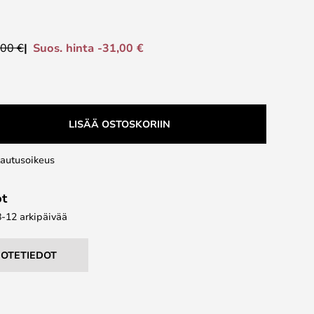
Suos. hinta -31,00 €
,00 €
LISÄÄ OSTOSKORIIN
lautusoikeus
ot
8-12 arkipäivää
UOTETIEDOT