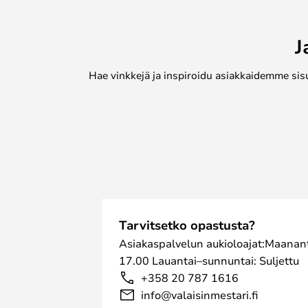
terrakotasta. Molemmat versiot on l
raaka ulkopinta..
J
Hae vinkkejä ja inspiroidu asiakkaidemme sis
Tarvitsetko opastusta?
Asiakaspalvelun aukioloajat:Maanant
17.00 Lauantai–sunnuntai: Suljettu
+358 20 787 1616
info@valaisinmestari.fi