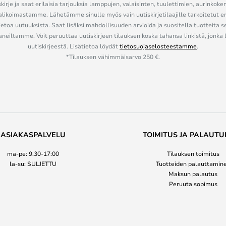
kirje ja saat erilaisia tarjouksia lamppujen, valaisinten, tuulettimien, aurinkoke
alikoimastamme. Lähetämme sinulle myös vain uutiskirjetilaajille tarkoitetut 
ietoa uutuuksista. Saat lisäksi mahdollisuuden arvioida ja suositella tuotteita s
eiltamme. Voit peruuttaa uutiskirjeen tilauksen koska tahansa linkistä, jonka 
uutiskirjeestä. Lisätietoa löydät
tietosuojaselosteestamme
.
*Tilauksen vähimmäisarvo 250 €.
ASIAKASPALVELU
TOIMITUS JA PALAUTU
ma-pe: 9.30-17:00
Tilauksen toimitus
la-su: SULJETTU
Tuotteiden palauttamin
Maksun palautus
Peruuta sopimus