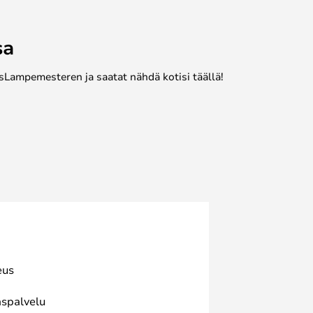
sa
sLampemesteren ja saatat nähdä kotisi täällä!
eus
spalvelu