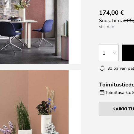
174,00 €
Suos. hinta
205
sis. ALV
1
30 päivän pa
Toimitustied
Toimitusaika: 
KAIKKI T