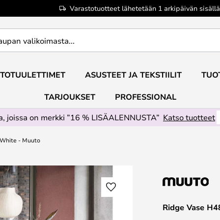
Varastotuotteet lähetetään 1 arkipäivän sisällä
TOTUULETTIMET
ASUSTEET JA TEKSTIILIT
TUO
TARJOUKSET
PROFESSIONAL
ta, joissa on merkki ”16 % LISÄALENNUSTA”
Katso tuotteet
-White - Muuto
Ridge Vase H4