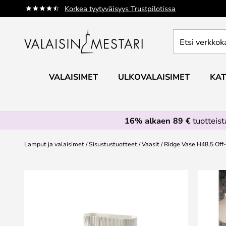
Skip
Korkea tyytyväisyys Trustpilotissa
to
Content
Etsi
verkkokaupan
valikoimasta...
VALAISIMET
ULKOVALAISIMET
KAT
16% alkaen 89 €
tuotteis
Lamput ja valaisimet
Sisustustuotteet
Vaasit
Ridge Vase H48,5 Off
Skip
to
the
end