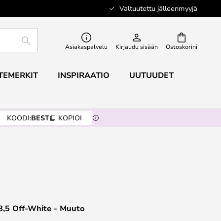
Valtuutettu jälleenmyyjä
ETSI
Asiakaspalvelu
Kirjaudu sisään
Ostoskorini
TEMERKIT
INSPIRAATIO
UUTUUDET
KOODI:
BEST
KOPIOI
8,5 Off-White - Muuto