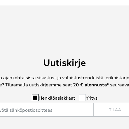
Uutiskirje
a ajankohtaisista sisustus- ja valaistustrendeistä, erikoistar
? Tilaamalla uutiskirjeemme saat
20 € alennusta*
seuraavas
Henkilöasiakkaat
Yritys
TILAA