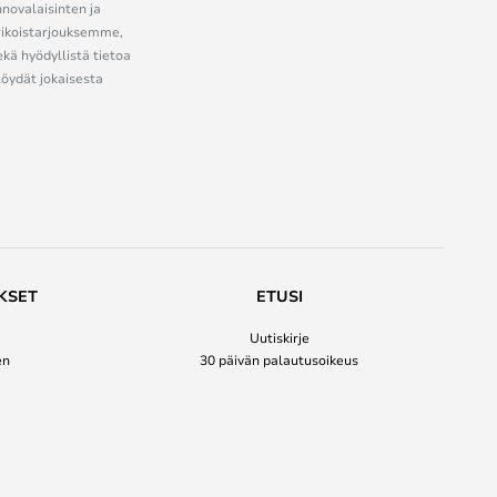
nnovalaisinten ja
erikoistarjouksemme,
ekä hyödyllistä tietoa
löydät jokaisesta
KSET
ETUSI
Uutiskirje
en
30 päivän palautusoikeus