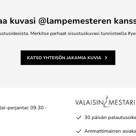
asitettu sisäpuolelta ja niissä on
aa kuvasi @lampemesteren kans
ustusideoista. Merkitse parhaat sisustuskuvasi tunnisteella #ye
KATSO YHTEISÖN JAKAMIA KUVIA
ai–perjantai: 09.30 -
30 päivän palautusoik
Ammattimainen asiaka