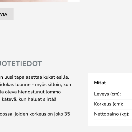
VIA
UOTETIEDOT
uusi tapa asettaa kukat esille.
Mitat
aidokas luonne - myös silloin, kun
ellä oleva hienostunut lommo
Leveys (cm):
 kätevä, kun haluat siirtää
Korkeus (cm):
ossa, joiden korkeus on joko 35
Nettopaino (kg):
nvalkoinen malli, joka on
malli, joka on valmistettu