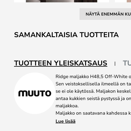
NÄYTÄ ENEMMÄN KU
Skip
to
SAMANKALTAISIA TUOTTEITA
the
beginning
of
the
TUOTTEEN YLEISKATSAUS
T
images
gallery
Ridge maljakko H48,5 Off-White on 
Sen veistoksellisella ilmeellä on t
se ei ole käytössä. Maljakon kesk
antaa kukkien seistä pystyssä ja on
maljakkoa.
Maljakko on saatavana kahdessa ko
tai 48,5 cm. Valittavana on luonno
Lue lisää
valmistettu faijerista, ja terrakotta