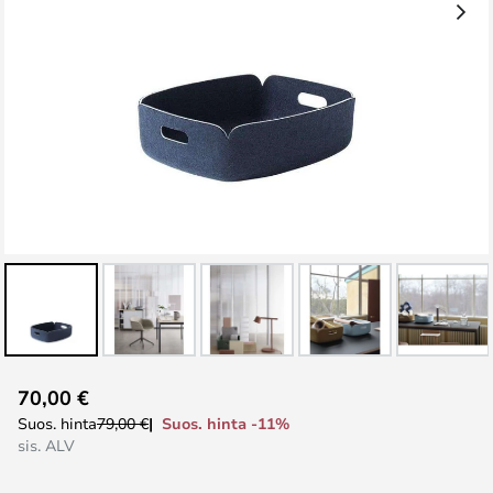
Skip
70,00 €
to
Suos. hinta -11%
Suos. hinta
79,00 €
the
sis. ALV
beginning
of