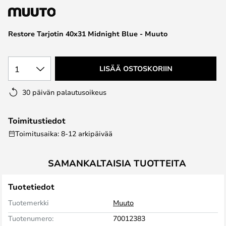
the
images
Restore Tarjotin 40x31 Midnight Blue - Muuto
gallery
1
LISÄÄ OSTOSKORIIN
30 päivän palautusoikeus
Toimitustiedot
Toimitusaika: 8-12 arkipäivää
SAMANKALTAISIA TUOTTEITA
Tuotetiedot
Tuotemerkki
Muuto
Tuotenumero:
70012383