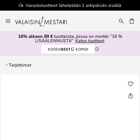
Varastotuotteet lähetetään 1 arkipäivän sisällä
Skip
to
Content
16% alkaen 89 €
tuotteista, joissa on merkki ”16 %
LISÄALENNUSTA”
Katso tuotteet
KOODI:
BEST
KOPIOI
Tarjottimet
Skip
to
the
end
of
the
images
gallery