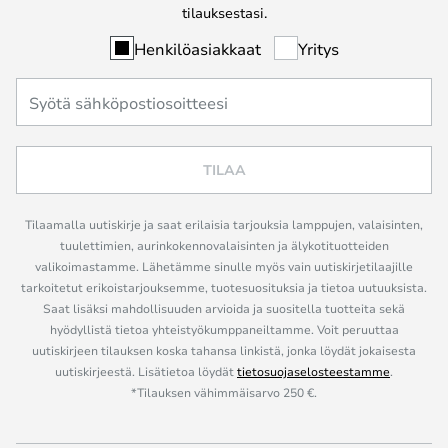
tilauksestasi.
Henkilöasiakkaat
Yritys
TILAA
Tilaamalla uutiskirje ja saat erilaisia tarjouksia lamppujen, valaisinten,
tuulettimien, aurinkokennovalaisinten ja älykotituotteiden
valikoimastamme. Lähetämme sinulle myös vain uutiskirjetilaajille
tarkoitetut erikoistarjouksemme, tuotesuosituksia ja tietoa uutuuksista.
Saat lisäksi mahdollisuuden arvioida ja suositella tuotteita sekä
hyödyllistä tietoa yhteistyökumppaneiltamme. Voit peruuttaa
uutiskirjeen tilauksen koska tahansa linkistä, jonka löydät jokaisesta
uutiskirjeestä. Lisätietoa löydät
tietosuojaselosteestamme
.
*Tilauksen vähimmäisarvo 250 €.