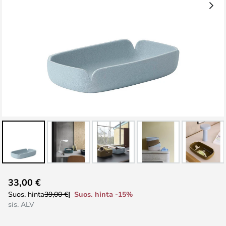
Skip
33,00 €
to
Suos. hinta -15%
Suos. hinta
39,00 €
the
sis. ALV
beginning
of