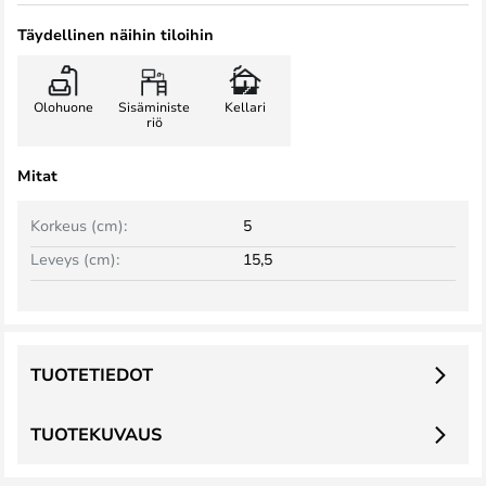
Täydellinen näihin tiloihin
Olohuone
Sisäministe
Kellari
riö
Mitat
Korkeus (cm):
5
Leveys (cm):
15,5
TUOTETIEDOT
TUOTEKUVAUS