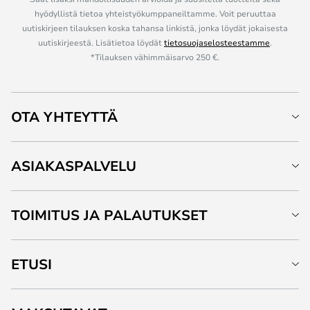
hyödyllistä tietoa yhteistyökumppaneiltamme. Voit peruuttaa
uutiskirjeen tilauksen koska tahansa linkistä, jonka löydät jokaisesta
uutiskirjeestä. Lisätietoa löydät
tietosuojaselosteestamme
.
*Tilauksen vähimmäisarvo 250 €.
OTA YHTEYTTÄ
ASIAKASPALVELU
TOIMITUS JA PALAUTUKSET
ETUSI