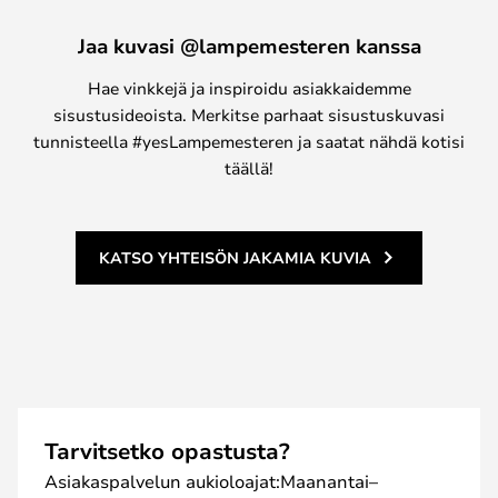
Jaa kuvasi @lampemesteren kanssa
Hae vinkkejä ja inspiroidu asiakkaidemme
sisustusideoista. Merkitse parhaat sisustuskuvasi
tunnisteella #yesLampemesteren ja saatat nähdä kotisi
täällä!
KATSO YHTEISÖN JAKAMIA KUVIA
Tarvitsetko opastusta?
Asiakaspalvelun aukioloajat:Maanantai–