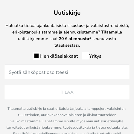
Uutiskirje
Haluatko tietoa ajankohtaisista sisustus- ja valaistustrendeistä,
erikoistarjouksistamme ja alennuksistamme? Tilaamalla
uutiskirjeemme saat
20 € alennusta*
seuraavasta
tilauksestasi.
Henkilöasiakkaat
Yritys
TILAA
Tilaamalla uutiskirje ja saat erilaisia tarjouksia lamppujen, valaisinten,
tuulettimien, aurinkokennovalaisinten ja älykotituotteiden
valikoimastamme. Lähetämme sinulle myös vain uutiskirjetilaajille
tarkoitetut erikoistarjouksemme, tuotesuosituksia ja tietoa uutuuksista.
Saat lisäksi mahdollisuuden arvioida ja suositella tuotteita sekä