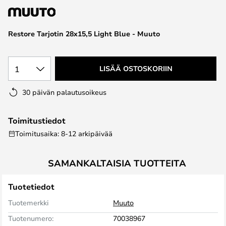
the
images
Restore Tarjotin 28x15,5 Light Blue - Muuto
gallery
1
LISÄÄ OSTOSKORIIN
30 päivän palautusoikeus
Toimitustiedot
Toimitusaika: 8-12 arkipäivää
SAMANKALTAISIA TUOTTEITA
Tuotetiedot
Tuotemerkki
Muuto
Tuotenumero:
70038967