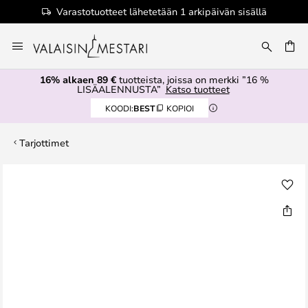
Varastotuotteet lähetetään 1 arkipäivän sisällä
Skip
to
Content
16% alkaen 89 €
tuotteista, joissa on merkki ”16 %
LISÄALENNUSTA”
Katso tuotteet
KOODI:
BEST
KOPIOI
Tarjottimet
Skip
to
the
end
of
the
images
gallery