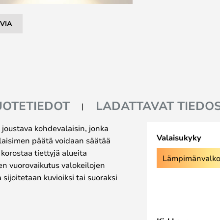
VIA
UOTETIEDOT
LADATTAVAT TIEDO
joustava kohdevalaisin, jonka
Valaisukyky
alaisimen päätä voidaan säätää
a korostaa tiettyjä alueita
Lämpimänvalko
n vuorovaikutus valokeilojen
 sijoitetaan kuvioiksi tai suoraksi
, ja se sopii erinomaisesti
a lampun klassisia kaarevia