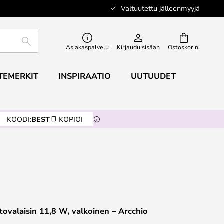
Valtuutettu jälleenmyyjä
ETSI
Asiakaspalvelu
Kirjaudu sisään
Ostoskorini
TEMERKIT
INSPIRAATIO
UUTUUDET
KOODI:
BEST
KOPIOI
ovalaisin 11,8 W, valkoinen – Arcchio