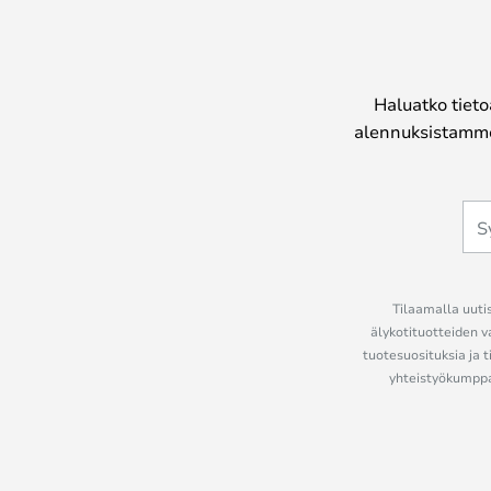
Haluatko tieto
alennuksistamme
Tilaamalla uutis
älykotituotteiden v
tuotesuosituksia ja t
yhteistyökumppan