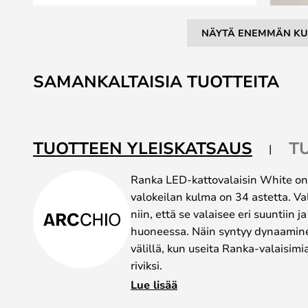
NÄYTÄ ENEMMÄN KU
Skip
to
SAMANKALTAISIA TUOTTEITA
the
beginning
of
the
TUOTTEEN YLEISKATSAUS
T
images
gallery
Ranka LED-kattovalaisin White on 
valokeilan kulma on 34 astetta. V
niin, että se valaisee eri suuntiin j
huoneessa. Näin syntyy dynaamine
välillä, kun useita Ranka-valaisimia
riviksi.
Rankan valo on lämmin ja valkoinen
Lue lisää
perusvalaistukseksi. Tämä korosta