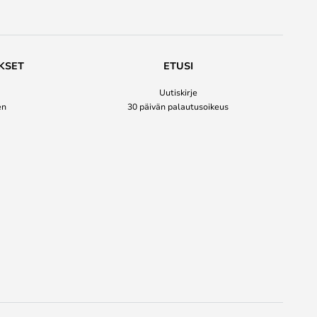
KSET
ETUSI
Uutiskirje
en
30 päivän palautusoikeus