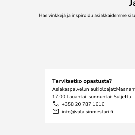
J
Hae vinkkejä ja inspiroidu asiakkaidemme sis
Tarvitsetko opastusta?
Asiakaspalvelun aukioloajat:Maanant
17.00 Lauantai–sunnuntai: Suljettu
+358 20 787 1616
info@valaisinmestari.fi