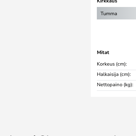
Kirkkaus
ttakaan sen elegantista
n valkoinen väri ja selkeä
Tumma
en sopivan moderniin
Mitat
Korkeus (cm):
Halkaisija (cm):
Nettopaino (kg):