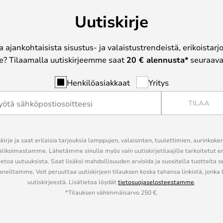
Uutiskirje
a ajankohtaisista sisustus- ja valaistustrendeistä, erikoistar
? Tilaamalla uutiskirjeemme saat
20 € alennusta*
seuraavas
Henkilöasiakkaat
Yritys
TILAA
kirje ja saat erilaisia tarjouksia lamppujen, valaisinten, tuulettimien, aurinkoke
alikoimastamme. Lähetämme sinulle myös vain uutiskirjetilaajille tarkoitetut 
ietoa uutuuksista. Saat lisäksi mahdollisuuden arvioida ja suositella tuotteita s
eiltamme. Voit peruuttaa uutiskirjeen tilauksen koska tahansa linkistä, jonka 
uutiskirjeestä. Lisätietoa löydät
tietosuojaselosteestamme
.
*Tilauksen vähimmäisarvo 250 €.