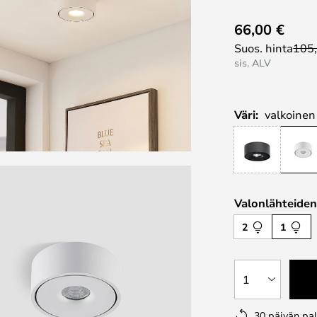
66,00 €
Suos. hinta
105
sis. ALV
Väri:
valkoinen
Valonlähteide
2
1
1
30 päivän pa