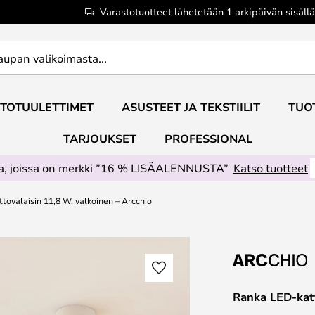
Varastotuotteet lähetetään 1 arkipäivän sisällä
TOTUULETTIMET
ASUSTEET JA TEKSTIILIT
TUO
TARJOUKSET
PROFESSIONAL
ta, joissa on merkki ”16 % LISÄALENNUSTA”
Katso tuotteet
tovalaisin 11,8 W, valkoinen – Arcchio
Ranka LED-katt