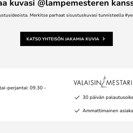
aa kuvasi @lampemesteren kans
ustusideoista. Merkitse parhaat sisustuskuvasi tunnisteella #ye
KATSO YHTEISÖN JAKAMIA KUVIA
ai–perjantai: 09.30 -
30 päivän palautusoik
Ammattimainen asiaka