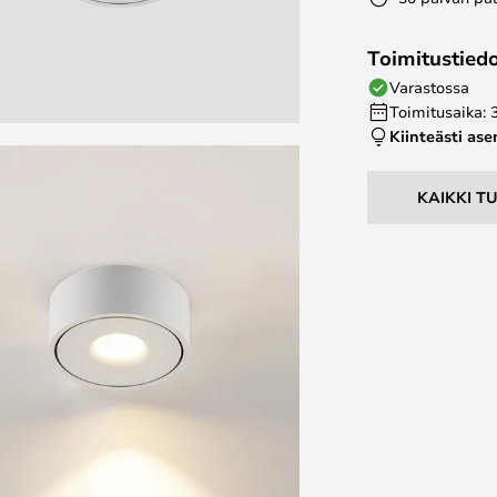
Toimitustied
Varastossa
Toimitusaika: 
Kiinteästi as
KAIKKI T