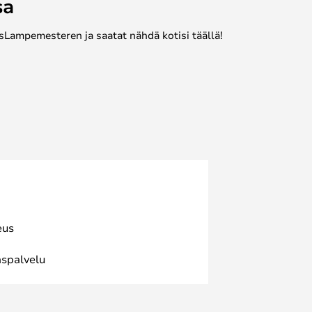
sa
sLampemesteren ja saatat nähdä kotisi täällä!
eus
spalvelu