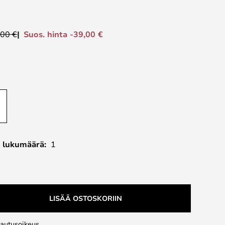
Suos. hinta -39,00 €
,00 €
n lukumäärä:
1
LISÄÄ OSTOSKORIIN
lautusoikeus