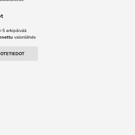
ot
3-5 arkipäivää
ennettu
valonlähde
UOTETIEDOT