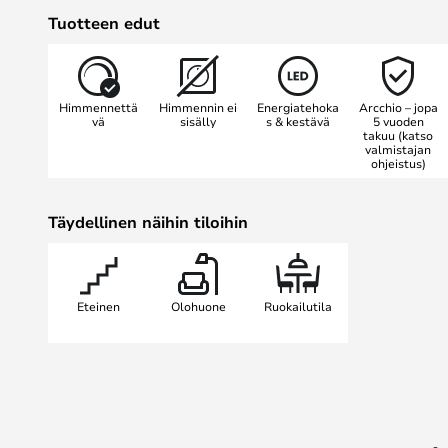
muotoja entistä paremmin, puhuma
Tuotteen edut
yksinkertaisuudesta. Yksinkertaine
muotoilu tekevät lampusta erityis
sisustukseen ja ammattitiloihin.
Himmennettä
Himmennin ei
Energiatehoka
Arcchio – jopa
vä
sisälly
s & kestävä
5 vuoden
takuu (katso
valmistajan
ohjeistus)
Täydellinen näihin tiloihin
Eteinen
Olohuone
Ruokailutila