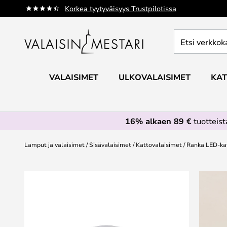
Skip
Korkea tyytyväisyys Trustpilotissa
to
Content
Etsi
verkkokaupan
valikoimasta...
VALAISIMET
ULKOVALAISIMET
KAT
16% alkaen 89 €
tuotteis
Lamput ja valaisimet
Sisävalaisimet
Kattovalaisimet
Ranka LED-kat
Skip
to
the
end