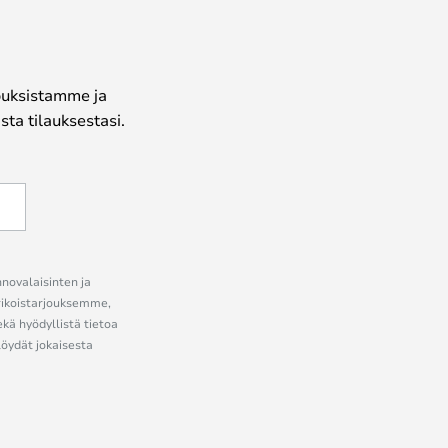
jouksistamme ja
ta tilauksestasi.
nnovalaisinten ja
erikoistarjouksemme,
ekä hyödyllistä tietoa
löydät jokaisesta