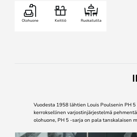
Olohuone
Keittiö
Ruokailutila
I
Vuodesta 1958 lähtien Louis Poulsenin PH 5 5
kerroksellinen varjostinjärjestelmä pehmentä
olohuone, PH 5 -sarja on pala tanskalaisen mu