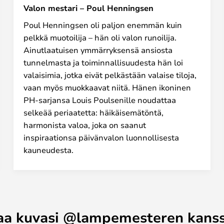
Valon mestari – Poul Henningsen
Poul Henningsen oli paljon enemmän kuin
pelkkä muotoilija – hän oli valon runoilija.
Ainutlaatuisen ymmärryksensä ansiosta
tunnelmasta ja toiminnallisuudesta hän loi
valaisimia, jotka eivät pelkästään valaise tiloja,
vaan myös muokkaavat niitä. Hänen ikoninen
PH-sarjansa Louis Poulsenille noudattaa
selkeää periaatetta: häikäisemätöntä,
harmonista valoa, joka on saanut
inspiraationsa päivänvalon luonnollisesta
kauneudesta.
aa kuvasi @lampemesteren kans