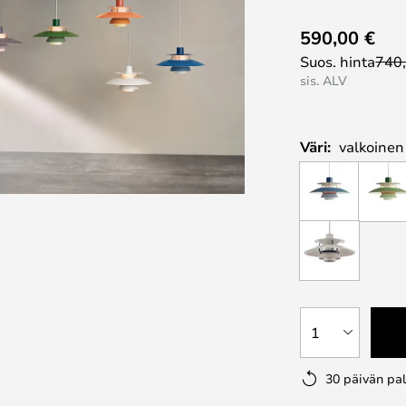
590,00 €
Suos. hinta
740
sis. ALV
Väri:
valkoinen
1
30 päivän pa