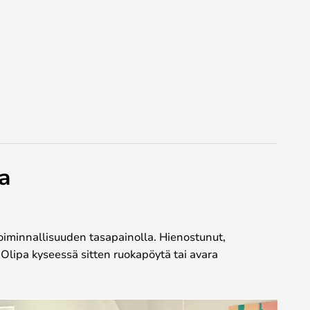
a
toiminnallisuuden tasapainolla. Hienostunut,
Olipa kyseessä sitten ruokapöytä tai avara