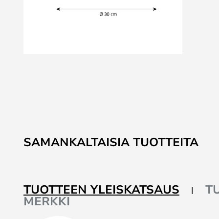
Skip
to
the
beginning
of
the
images
SAMANKALTAISIA TUOTTEITA
gallery
TUOTTEEN YLEISKATSAUS
T
MERKKI