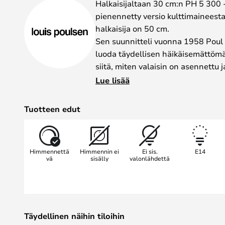
Halkaisijaltaan 30 cm:n PH 5 300 -
pienennetty versio kulttimaineesta
halkaisija on 50 cm.
Sen suunnitteli vuonna 1958 Poul 
luoda täydellisen häikäisemättömä
siitä, miten valaisin on asennettu 
valaisin ei häikäise.
Lue lisää
PH 5 300 -valaisinta on saatavana
modernina valkoisena versiona. Mu
Tuotteen edut
myös PH 5 300 on saatavana laaja
kauniita värejä jokaiseen Raumgest
väri muodostaa kontrastin muihin v
Himmennettä
Himmennin ei
Ei sis.
E14
vä
sisälly
valonlähdettä
Täydellinen näihin tiloihin