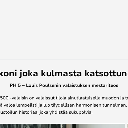
koni joka kulmasta katsottun
PH 5 – Louis Poulsenin valaistuksen mestariteos
00 -valaisin on valaissut tiloja ainutlaatuisella muodon ja 
ä valoa lempeästi ja luo täydellisen harmonisen tunnelman. 
otoilun historiaa, joka yhdistää sukupolvia.