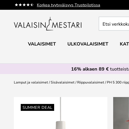
Skip
Korkea tyytyväisyys Trustpilotissa
to
Content
Etsi
verkkokaupan
valikoimasta...
VALAISIMET
ULKOVALAISIMET
KAT
16% alkaen 89 €
tuotteis
Lamput ja valaisimet
Sisävalaisimet
Riippuvalaisimet
PH 5 300 riip
Skip
to
SUMMER DEAL
the
end