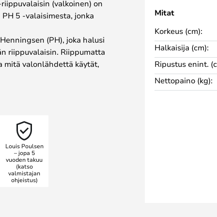
riippuvalaisin (valkoinen) on
Mitat
 PH 5 -valaisimesta, jonka
Korkeus (cm):
Henningsen (PH), joka halusi
Halkaisija (cm):
n riippuvalaisin. Riippumatta
ja mitä valonlähdettä käytät,
Ripustus enint. (
Nettopaino (kg):
 sekä klassisena valkoisena että
tta aivan kuten PH 5 -valaisimet,
ssa valikoimassa ainutlaatuisen
altiin. Häikäisysuojarenkaiden
ärisävyihin.
Louis Poulsen
– jopa 5
vuoden takuu
(katso
valmistajan
ohjeistus)