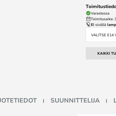
Toimitustied
Varastossa
Toimitusaika: 
Ei
sisällä
lamp
VALITSE E14
KAIKKI T
UOTETIEDOT
SUUNNITTELIJA