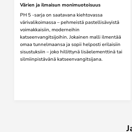
Värien ja ilmaisun monimuotoisuus
PH 5 -sarja on saatavana kiehtovassa
värivalikoimassa – pehmeistä pastellisävyistä
voimakkaisiin, moderneihin
katseenvangitsijoihin. Jokainen malli ilmentää
omaa tunnelmaansa ja sopii helposti erilaisiin
sisustuksiin – joko hillittynä lisäelementtinä tai
silmiinpistävänä katseenvangitsijana.
J