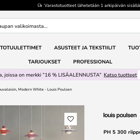
Varastotuotteet lähetetään 1 arkipäivän sisällä
TOTUULETTIMET
ASUSTEET JA TEKSTIILIT
TUO
TARJOUKSET
PROFESSIONAL
ta, joissa on merkki ”16 % LISÄALENNUSTA”
Katso tuotteet
puvalaisin, Modern White - Louis Poulsen
PH 5 300 riipp