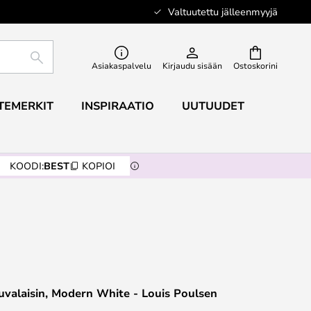
Valtuutettu jälleenmyyjä
ETSI
Asiakaspalvelu
Kirjaudu sisään
Ostoskorini
TEMERKIT
INSPIRAATIO
UUTUUDET
KOODI:
BEST
KOPIOI
uvalaisin, Modern White - Louis Poulsen