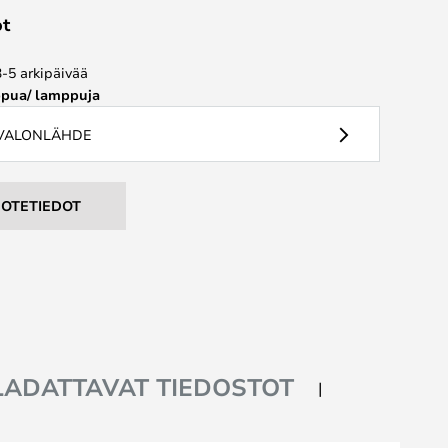
ot
3-5 arkipäivää
pua/ lamppuja
 VALONLÄHDE
UOTETIEDOT
LADATTAVAT TIEDOSTOT