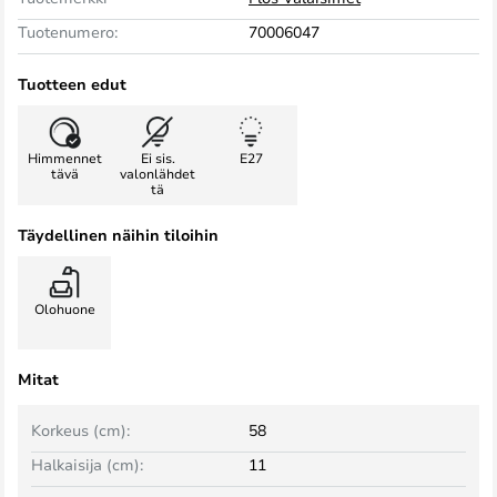
Tuotenumero:
70006047
Tuotteen edut
Himmennet
Ei sis.
E27
tävä
valonlähdet
tä
Täydellinen näihin tiloihin
Olohuone
Mitat
Korkeus (cm):
58
Halkaisija (cm):
11