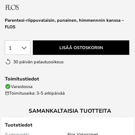
the
images
Parentesi-riippuvalaisin, punainen, himmennnin kanssa –
gallery
FLOS
1
LISÄÄ OSTOSKORIIN
30 päivän palautusoikeus
Toimitustiedot
Varastossa
Toimitusaika: 3-5 arkipäivää
SAMANKALTAISIA TUOTTEITA
Tuotetiedot
Tuotemerkki
Flos Valaisimet