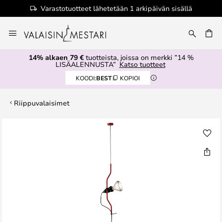
Varastotuotteet lähetetään 1 arkipäivän sisällä
Skip
to
Content
14% alkaen 79 €
tuotteista, joissa on merkki ”14 %
LISÄALENNUSTA”
Katso tuotteet
KOODI:
BEST
KOPIOI
Riippuvalaisimet
Skip
to
the
end
of
the
images
gallery