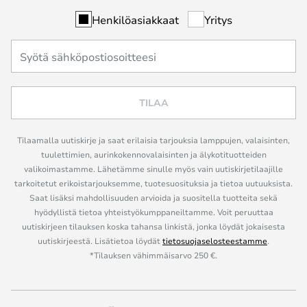
Henkilöasiakkaat
Yritys
TILAA
Tilaamalla uutiskirje ja saat erilaisia tarjouksia lamppujen, valaisinten,
tuulettimien, aurinkokennovalaisinten ja älykotituotteiden
valikoimastamme. Lähetämme sinulle myös vain uutiskirjetilaajille
tarkoitetut erikoistarjouksemme, tuotesuosituksia ja tietoa uutuuksista.
Saat lisäksi mahdollisuuden arvioida ja suositella tuotteita sekä
hyödyllistä tietoa yhteistyökumppaneiltamme. Voit peruuttaa
uutiskirjeen tilauksen koska tahansa linkistä, jonka löydät jokaisesta
uutiskirjeestä. Lisätietoa löydät
tietosuojaselosteestamme
.
*Tilauksen vähimmäisarvo 250 €.