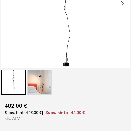
Skip
402,00 €
to
Suos. hinta -44,00 €
Suos. hinta
446,00 €
the
sis. ALV
beginning
of