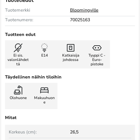
Tuotetiedot
Tuotemerkki
Bloomingville
Tuotenumero:
70025163
Tuotteen edut
Ei sis.
E14
Katkaisija
Tyyppi C -
valonlähdet
johdossa
Euro-
tä
pistoke
Täydellinen näihin tiloihin
Olohuone
Makuuhuon
e
Mitat
Korkeus (cm):
26,5