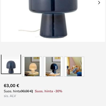
Skip
63,00 €
to
Suos. hinta -30%
Suos. hinta
90,00 €
the
sis. ALV
beginning
of