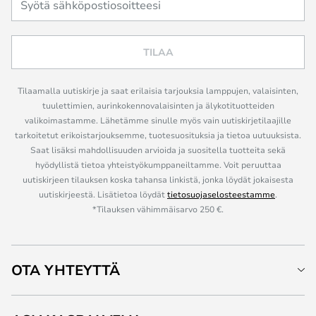
TILAA
Tilaamalla uutiskirje ja saat erilaisia tarjouksia lamppujen, valaisinten,
tuulettimien, aurinkokennovalaisinten ja älykotituotteiden
valikoimastamme. Lähetämme sinulle myös vain uutiskirjetilaajille
tarkoitetut erikoistarjouksemme, tuotesuosituksia ja tietoa uutuuksista.
Saat lisäksi mahdollisuuden arvioida ja suositella tuotteita sekä
hyödyllistä tietoa yhteistyökumppaneiltamme. Voit peruuttaa
uutiskirjeen tilauksen koska tahansa linkistä, jonka löydät jokaisesta
uutiskirjeestä. Lisätietoa löydät
tietosuojaselosteestamme
.
*Tilauksen vähimmäisarvo 250 €.
OTA YHTEYTTÄ