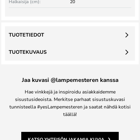
Halkaisija (cm):
20
TUOTETIEDOT
TUOTEKUVAUS
Jaa kuvasi @lampemesteren kanssa
Hae vinkkejä ja inspiroidu asiakkaidemme
sisustusideoista. Merkitse parhaat sisustuskuvasi
tunnisteella #yesLampemesteren ja saatat nähdä kotisi
täällä!
KATSO YHTEISÖN JAKAMIA KUVIA