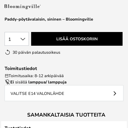
the
images
Paddy-pöytävalaisin, sininen – Bloomingville
gallery
1
LISÄÄ OSTOSKORIIN
30 päivän palautusoikeus
Toimitustiedot
Toimitusaika: 8-12 arkipäivää
Ei
sisällä
lamppua/ lamppuja
VALITSE E14 VALONLÄHDE
SAMANKALTAISIA TUOTTEITA