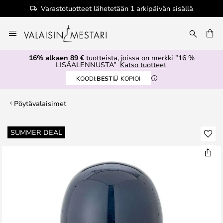
Varastotuotteet lähetetään 1 arkipäivän sisällä
Skip
to
Content
16% alkaen 89 €
tuotteista, joissa on merkki ”16 %
LISÄALENNUSTA”
Katso tuotteet
KOODI:
BEST
KOPIOI
Pöytävalaisimet
Skip
SUMMER DEAL
to
the
end
of
the
images
gallery