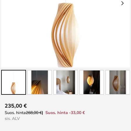
Skip
235,00 €
to
Suos. hinta -33,00 €
Suos. hinta
268,00 €
the
sis. ALV
beginning
of