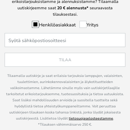
erikoistarjouksistamme ja alennuksistamme? Tilaamalla
uutiskirjeemme saat
20 € alennusta*
seuraavasta
tilauksestasi.
Henkilöasiakkaat
Yritys
TILAA
Tilaamalla uutiskirje ja saat erilaisia tarjouksia lamppujen, valaisinten,
tuulettimien, aurinkokennovalaisinten ja älykotituotteiden
valikoimastamme. Lähetämme sinulle myös vain uutiskirjetilaajille
tarkoitetut erikoistarjouksemme, tuotesuosituksia ja tietoa uutuuksista.
Saat lisäksi mahdollisuuden arvioida ja suositella tuotteita sekä
hyödyllistä tietoa yhteistyökumppaneiltamme. Voit peruuttaa
uutiskirjeen tilauksen koska tahansa linkistä, jonka löydät jokaisesta
uutiskirjeestä. Lisätietoa löydät
tietosuojaselosteestamme
.
*Tilauksen vähimmäisarvo 250 €.