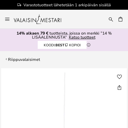
Varastotuotteet lähetetään 1 arkipäivän sisällä
Skip
to
Content
14% alkaen 79 €
tuotteista, joissa on merkki ”14 %
LISÄALENNUSTA”
Katso tuotteet
KOODI:
BEST
KOPIOI
Riippuvalaisimet
Skip
to
the
end
of
the
images
gallery