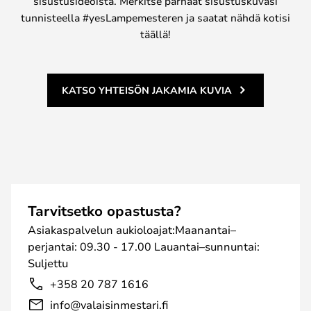
sisustusideoista. Merkitse parhaat sisustuskuvasi
tunnisteella #yesLampemesteren ja saatat nähdä kotisi
täällä!
KATSO YHTEISÖN JAKAMIA KUVIA
Tarvitsetko opastusta?
Asiakaspalvelun aukioloajat:Maanantai–
perjantai: 09.30 - 17.00 Lauantai–sunnuntai:
Suljettu
+358 20 787 1616
info@valaisinmestari.fi