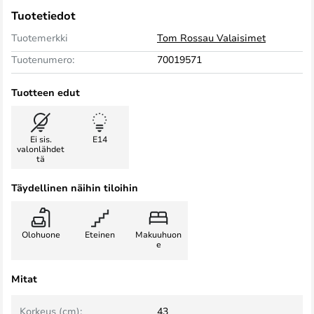
Tuotetiedot
Tuotemerkki
Tom Rossau Valaisimet
Tuotenumero:
70019571
Tuotteen edut
Ei sis.
E14
valonlähdet
tä
Täydellinen näihin tiloihin
Olohuone
Eteinen
Makuuhuon
e
Mitat
Korkeus (cm):
43