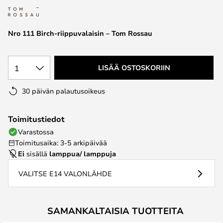
the
images
Nro 111 Birch-riippuvalaisin – Tom Rossau
gallery
1
LISÄÄ OSTOSKORIIN
30 päivän palautusoikeus
Toimitustiedot
Varastossa
Toimitusaika: 3-5 arkipäivää
Ei
sisällä
lamppua/ lamppuja
VALITSE E14 VALONLÄHDE
SAMANKALTAISIA TUOTTEITA