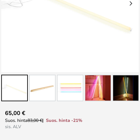
Skip
65,00 €
to
Suos. hinta -21%
Suos. hinta
83,00 €
the
sis. ALV
beginning
of