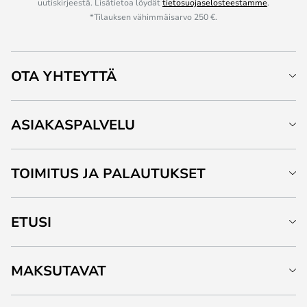
uutiskirjeestä. Lisätietoa löydät
tietosuojaselosteestamme
.
*Tilauksen vähimmäisarvo 250 €.
OTA YHTEYTTÄ
ASIAKASPALVELU
TOIMITUS JA PALAUTUKSET
ETUSI
MAKSUTAVAT