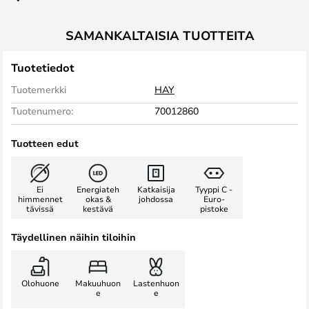
SAMANKALTAISIA TUOTTEITA
Tuotetiedot
Tuotemerkki
HAY
Tuotenumero:
70012860
Tuotteen edut
Ei
Energiateh
Katkaisija
Tyyppi C -
himmennet
okas &
johdossa
Euro-
tävissä
kestävä
pistoke
Täydellinen näihin tiloihin
Olohuone
Makuuhuon
Lastenhuon
e
e