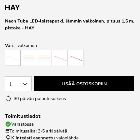
the
images
Neon Tube LED-loisteputki, lämmin valkoinen, pituus 1,5 m,
gallery
pistoke - HAY
Väri:
valkoinen
1
LISÄÄ OSTOSKORIIN
30 päivän palautusoikeus
Toimitustiedot
Varastossa
Toimitusaika: 3-5 arkipäivää
Kiinteästi asennettu
valonlähde