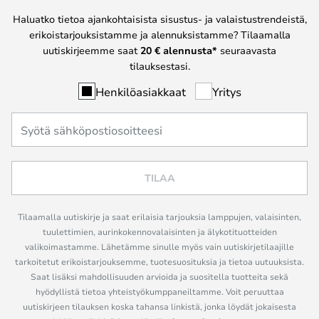
Haluatko tietoa ajankohtaisista sisustus- ja valaistustrendeistä,
erikoistarjouksistamme ja alennuksistamme? Tilaamalla
uutiskirjeemme saat
20 € alennusta*
seuraavasta
tilauksestasi.
Henkilöasiakkaat
Yritys
TILAA
Tilaamalla uutiskirje ja saat erilaisia tarjouksia lamppujen, valaisinten,
tuulettimien, aurinkokennovalaisinten ja älykotituotteiden
valikoimastamme. Lähetämme sinulle myös vain uutiskirjetilaajille
tarkoitetut erikoistarjouksemme, tuotesuosituksia ja tietoa uutuuksista.
Saat lisäksi mahdollisuuden arvioida ja suositella tuotteita sekä
hyödyllistä tietoa yhteistyökumppaneiltamme. Voit peruuttaa
uutiskirjeen tilauksen koska tahansa linkistä, jonka löydät jokaisesta