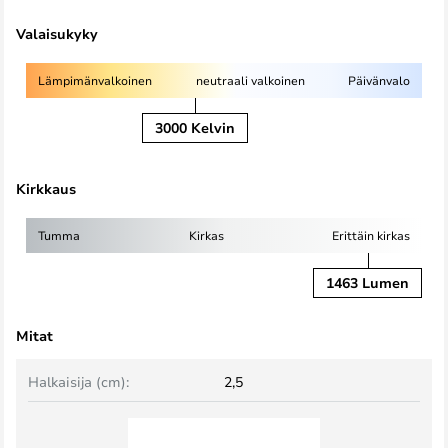
Valaisukyky
Lämpimänvalkoinen
neutraali valkoinen
Päivänvalo
3000 Kelvin
Kirkkaus
Tumma
Kirkas
Erittäin kirkas
1463 Lumen
Mitat
Halkaisija (cm):
2,5