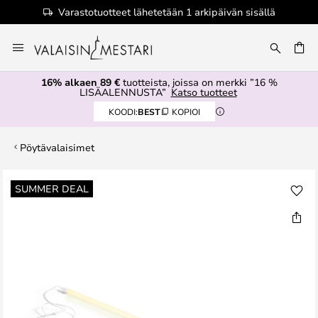
Varastotuotteet lähetetään 1 arkipäivän sisällä
Skip
to
Content
16% alkaen 89 €
tuotteista, joissa on merkki ”16 %
LISÄALENNUSTA”
Katso tuotteet
KOODI:
BEST
KOPIOI
Pöytävalaisimet
Skip
SUMMER DEAL
to
the
end
of
the
images
gallery