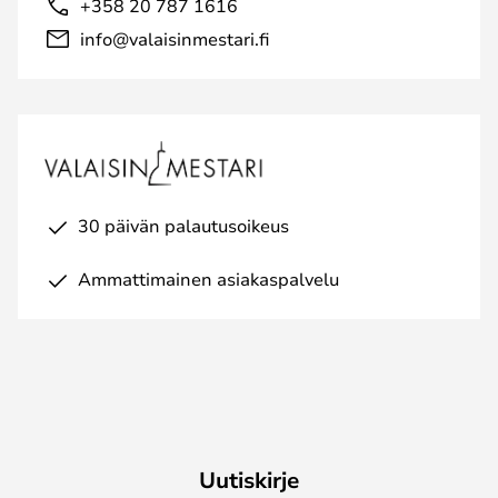
+358 20 787 1616
info@valaisinmestari.fi
30 päivän palautusoikeus
Ammattimainen asiakaspalvelu
Uutiskirje