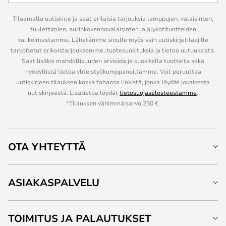
Tilaamalla uutiskirje ja saat erilaisia tarjouksia lamppujen, valaisinten,
tuulettimien, aurinkokennovalaisinten ja älykotituotteiden
valikoimastamme. Lähetämme sinulle myös vain uutiskirjetilaajille
tarkoitetut erikoistarjouksemme, tuotesuosituksia ja tietoa uutuuksista.
Saat lisäksi mahdollisuuden arvioida ja suositella tuotteita sekä
hyödyllistä tietoa yhteistyökumppaneiltamme. Voit peruuttaa
uutiskirjeen tilauksen koska tahansa linkistä, jonka löydät jokaisesta
uutiskirjeestä. Lisätietoa löydät
tietosuojaselosteestamme
.
*Tilauksen vähimmäisarvo 250 €.
OTA YHTEYTTÄ
ASIAKASPALVELU
TOIMITUS JA PALAUTUKSET