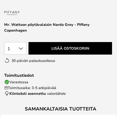
the
images
gallery
Mr. Wattson pöytävalaisin Nardo Grey - Piffany
Copenhagen
1
LISÄÄ OSTOSKORIIN
30 päivän palautusoikeus
Toimitustiedot
Varastossa
Toimitusaika: 3-5 arkipäivää
Kiinteästi asennettu
valonlähde
SAMANKALTAISIA TUOTTEITA