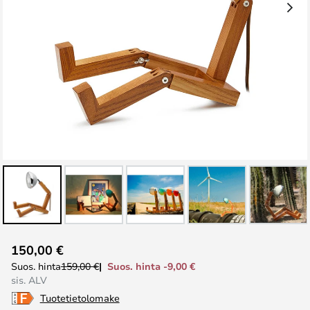
Skip
150,00 €
to
Suos. hinta -9,00 €
Suos. hinta
159,00 €
the
sis. ALV
beginning
Tuotetietolomake
of