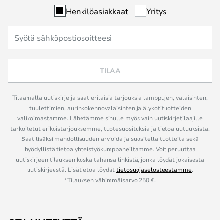
Henkilöasiakkaat
Yritys
TILAA
Tilaamalla uutiskirje ja saat erilaisia tarjouksia lamppujen, valaisinten,
tuulettimien, aurinkokennovalaisinten ja älykotituotteiden
valikoimastamme. Lähetämme sinulle myös vain uutiskirjetilaajille
tarkoitetut erikoistarjouksemme, tuotesuosituksia ja tietoa uutuuksista.
Saat lisäksi mahdollisuuden arvioida ja suositella tuotteita sekä
hyödyllistä tietoa yhteistyökumppaneiltamme. Voit peruuttaa
uutiskirjeen tilauksen koska tahansa linkistä, jonka löydät jokaisesta
uutiskirjeestä. Lisätietoa löydät
tietosuojaselosteestamme
.
*Tilauksen vähimmäisarvo 250 €.