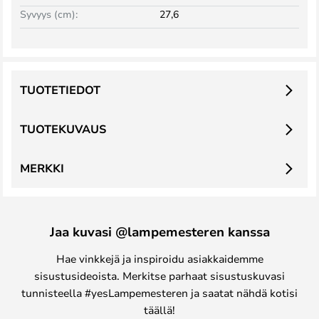
Syvyys (cm):
27,6
TUOTETIEDOT
TUOTEKUVAUS
MERKKI
Jaa kuvasi @lampemesteren kanssa
Hae vinkkejä ja inspiroidu asiakkaidemme
sisustusideoista. Merkitse parhaat sisustuskuvasi
tunnisteella #yesLampemesteren ja saatat nähdä kotisi
täällä!