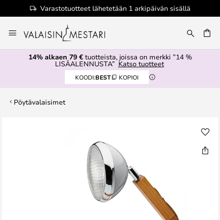
Varastotuotteet lähetetään 1 arkipäivän sisällä
Skip
to
Content
14% alkaen 79 €
tuotteista, joissa on merkki ”14 %
LISÄALENNUSTA”
Katso tuotteet
KOODI:
BEST
KOPIOI
Pöytävalaisimet
Skip
to
the
end
of
the
images
gallery