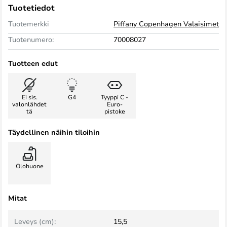
Tuotetiedot
Tuotemerkki
Piffany Copenhagen Valaisimet
Tuotenumero:
70008027
Tuotteen edut
Ei sis.
G4
Tyyppi C -
valonlähdet
Euro-
tä
pistoke
Täydellinen näihin tiloihin
Olohuone
Mitat
Leveys (cm):
15,5