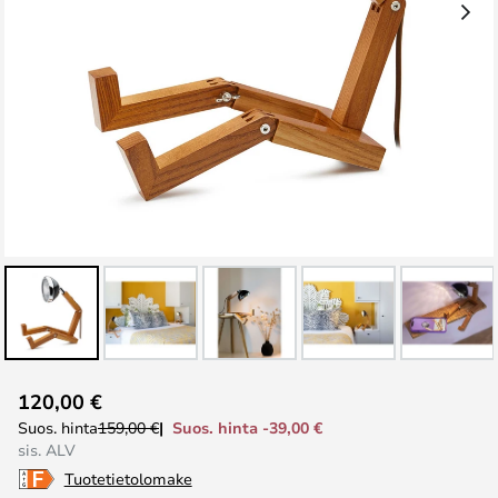
Skip
120,00 €
to
Suos. hinta -39,00 €
Suos. hinta
159,00 €
the
sis. ALV
beginning
Tuotetietolomake
of