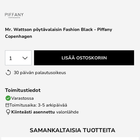
the
images
gallery
Mr. Wattson pöytävalaisin Fashion Black - Piffany
Copenhagen
1
LISÄÄ OSTOSKORIIN
30 päivän palautusoikeus
Toimitustiedot
Varastossa
Toimitusaika: 3-5 arkipäivää
Kiinteästi asennettu
valonlähde
SAMANKALTAISIA TUOTTEITA