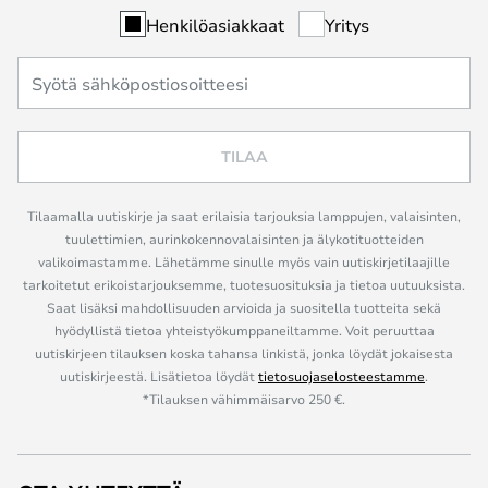
Henkilöasiakkaat
Yritys
TILAA
Tilaamalla uutiskirje ja saat erilaisia tarjouksia lamppujen, valaisinten,
tuulettimien, aurinkokennovalaisinten ja älykotituotteiden
valikoimastamme. Lähetämme sinulle myös vain uutiskirjetilaajille
tarkoitetut erikoistarjouksemme, tuotesuosituksia ja tietoa uutuuksista.
Saat lisäksi mahdollisuuden arvioida ja suositella tuotteita sekä
hyödyllistä tietoa yhteistyökumppaneiltamme. Voit peruuttaa
uutiskirjeen tilauksen koska tahansa linkistä, jonka löydät jokaisesta
uutiskirjeestä. Lisätietoa löydät
tietosuojaselosteestamme
.
*Tilauksen vähimmäisarvo 250 €.