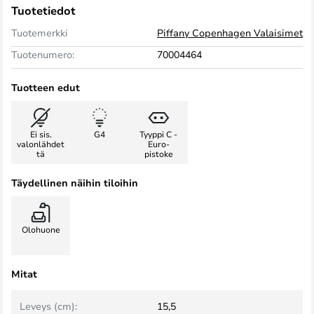
Tuotetiedot
Tuotemerkki
Piffany Copenhagen Valaisimet
Tuotenumero:
70004464
Tuotteen edut
Ei sis.
G4
Tyyppi C -
valonlähdet
Euro-
tä
pistoke
Täydellinen näihin tiloihin
Olohuone
Mitat
Leveys (cm):
15,5