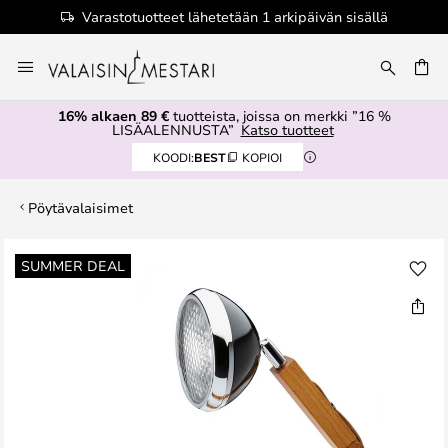
Varastotuotteet lähetetään 1 arkipäivän sisällä
Skip
to
Content
16% alkaen 89 €
tuotteista, joissa on merkki ”16 %
LISÄALENNUSTA”
Katso tuotteet
KOODI:
BEST
KOPIOI
Pöytävalaisimet
Skip
SUMMER DEAL
to
the
end
of
the
images
gallery