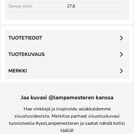
Syvyys (cm):
27,6
TUOTETIEDOT
TUOTEKUVAUS
MERKKI
Jaa kuvasi @lampemesteren kanssa
Hae vinkkejä ja inspiroidu asiakkaidemme
sisustusideoista. Merkitse parhaat sisustuskuvasi
tunnisteella #yesLampemesteren ja saatat nähdä kotisi
täällä!