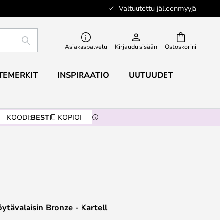
Valtuutettu jälleenmyyjä
ETSI
Asiakaspalvelu
Kirjaudu sisään
Ostoskorini
TEMERKIT
INSPIRAATIO
UUTUUDET
KOODI:
BEST
KOPIOI
ytävalaisin Bronze - Kartell