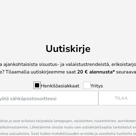
Uutiskirje
a ajankohtaisista sisustus- ja valaistustrendeistä, erikoistar
? Tilaamalla uutiskirjeemme saat
20 € alennusta*
seuraavas
Henkilöasiakkaat
Yritys
TILAA
kirje ja saat erilaisia tarjouksia lamppujen, valaisinten, tuulettimien, aurinkoke
alikoimastamme. Lähetämme sinulle myös vain uutiskirjetilaajille tarkoitetut 
ietoa uutuuksista. Saat lisäksi mahdollisuuden arvioida ja suositella tuotteita s