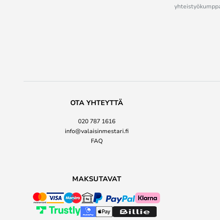
yhteistyökumppan
OTA YHTEYTTÄ
020 787 1616
info@valaisinmestari.fi
FAQ
MAKSUTAVAT