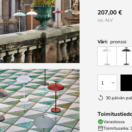
207,00 €
sis. ALV
Väri:
pronssi
1
30 päivän pa
Toimitustied
Varastossa
Toimitusaika: 