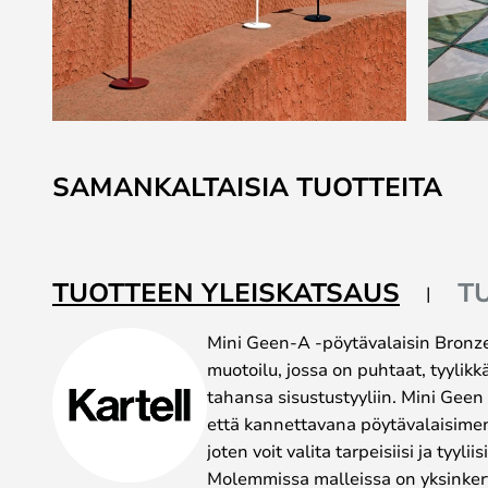
Skip
to
SAMANKALTAISIA TUOTTEITA
the
beginning
of
the
TUOTTEEN YLEISKATSAUS
T
images
gallery
Mini Geen-A -pöytävalaisin Bronze 
muotoilu, jossa on puhtaat, tyylikkä
tahansa sisustustyyliin. Mini Geen
että kannettavana pöytävalaisimen
joten voit valita tarpeisiisi ja tyyli
Molemmissa malleissa on yksinkerta