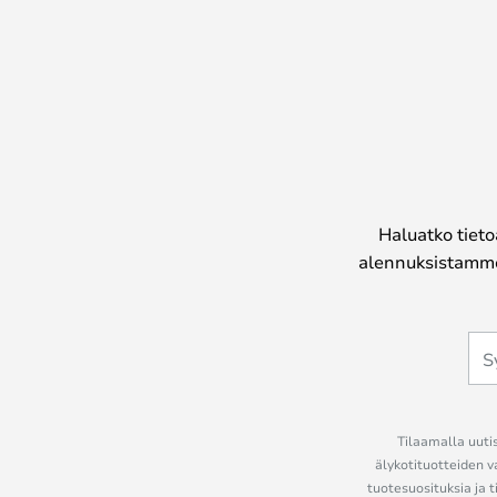
Haluatko tieto
alennuksistamme
Tilaamalla uutis
älykotituotteiden v
tuotesuosituksia ja t