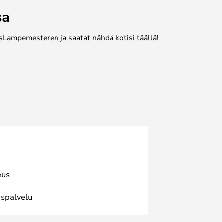
sa
sLampemesteren ja saatat nähdä kotisi täällä!
eus
spalvelu