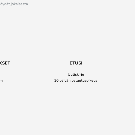
löydät jokaisesta
KSET
ETUSI
Uutiskirje
en
30 päivän palautusoikeus