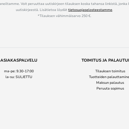
eiltamme. Voit peruuttaa uutiskirjeen tilauksen koska tahansa linkistä, jonka 
uutiskirjeestä. Lisätietoa löydät
tietosuojaselosteestamme
.
*Tilauksen vähimmäisarvo 250 €.
ASIAKASPALVELU
TOIMITUS JA PALAUTU
ma-pe: 9.30-17:00
Tilauksen toimitus
la-su: SULJETTU
Tuotteiden palauttamin
Maksun palautus
Peruuta sopimus