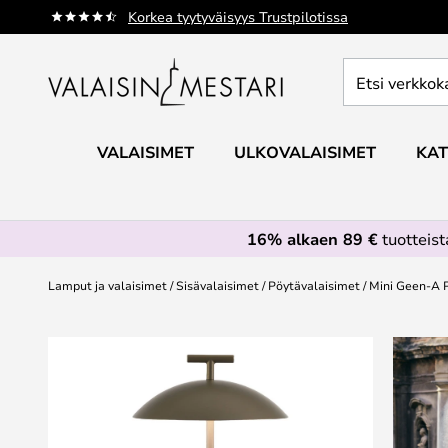
Skip
Korkea tyytyväisyys Trustpilotissa
to
Content
Etsi
verkkokaupan
valikoimasta...
VALAISIMET
ULKOVALAISIMET
KAT
16% alkaen 89 €
tuotteis
Lamput ja valaisimet
Sisävalaisimet
Pöytävalaisimet
Mini Geen-A P
Skip
to
the
end