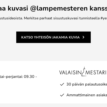
aa kuvasi @lampemesteren kans
ustusideoista. Merkitse parhaat sisustuskuvasi tunnisteella #ye
KATSO YHTEISÖN JAKAMIA KUVIA
ai–perjantai: 09.30 -
30 päivän palautusoik
Ammattimainen asiaka