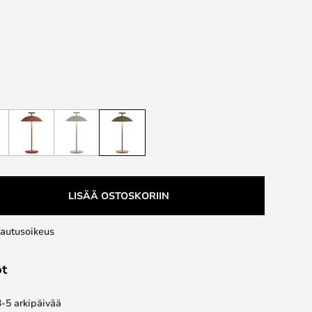
LISÄÄ OSTOSKORIIN
lautusoikeus
ot
3-5 arkipäivää