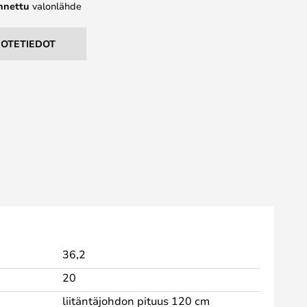
ennettu
valonlähde
UOTETIEDOT
36,2
20
liitäntäjohdon pituus 120 cm