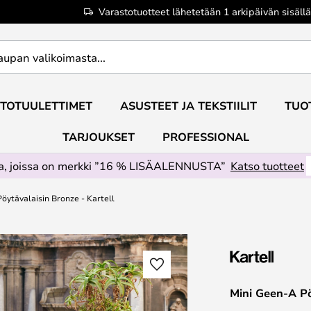
Varastotuotteet lähetetään 1 arkipäivän sisällä
TOTUULETTIMET
ASUSTEET JA TEKSTIILIT
TUO
TARJOUKSET
PROFESSIONAL
ta, joissa on merkki ”16 % LISÄALENNUSTA”
Katso tuotteet
öytävalaisin Bronze - Kartell
Mini Geen-A Pö