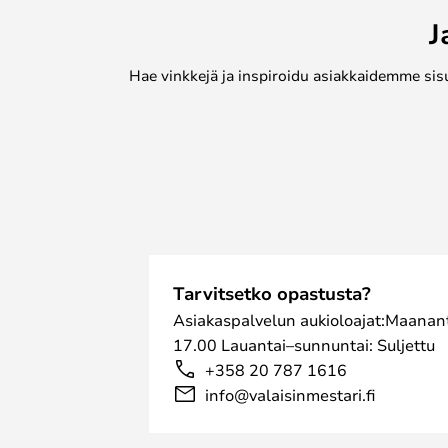
J
Hae vinkkejä ja inspiroidu asiakkaidemme sis
Tarvitsetko opastusta?
Asiakaspalvelun aukioloajat:Maanant
17.00 Lauantai–sunnuntai: Suljettu
+358 20 787 1616
info@valaisinmestari.fi