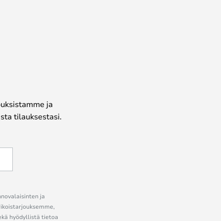
jouksistamme ja
ta tilauksestasi.
nnovalaisinten ja
erikoistarjouksemme,
ekä hyödyllistä tietoa