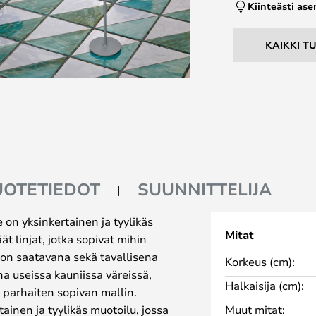
Kiinteästi as
KAIKKI T
UOTETIEDOT
SUUNNITTELIJA
on yksinkertainen ja tyylikäs
Mitat
ät linjat, jotka sopivat mihin
 on saatavana sekä tavallisena
Korkeus (cm):
a useissa kauniissa väreissä,
Halkaisija (cm):
isi parhaiten sopivan mallin.
inen ja tyylikäs muotoilu, jossa
Muut mitat: