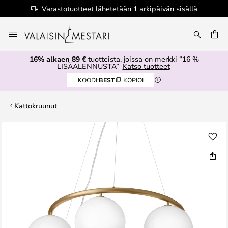
Varastotuotteet lähetetään 1 arkipäivän sisällä
Skip
to
Content
16% alkaen 89 €
tuotteista, joissa on merkki ”16 %
LISÄALENNUSTA”
Katso tuotteet
KOODI:
BEST
KOPIOI
Kattokruunut
Skip
to
the
end
of
the
images
gallery