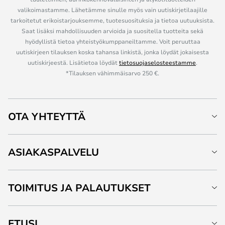
valikoimastamme. Lähetämme sinulle myös vain uutiskirjetilaajille
tarkoitetut erikoistarjouksemme, tuotesuosituksia ja tietoa uutuuksista.
Saat lisäksi mahdollisuuden arvioida ja suositella tuotteita sekä
hyödyllistä tietoa yhteistyökumppaneiltamme. Voit peruuttaa
uutiskirjeen tilauksen koska tahansa linkistä, jonka löydät jokaisesta
uutiskirjeestä. Lisätietoa löydät
tietosuojaselosteestamme
.
*Tilauksen vähimmäisarvo 250 €.
OTA YHTEYTTÄ
ASIAKASPALVELU
TOIMITUS JA PALAUTUKSET
ETUSI