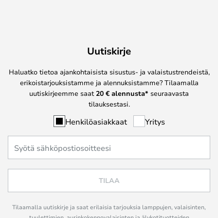
Uutiskirje
Haluatko tietoa ajankohtaisista sisustus- ja valaistustrendeistä,
erikoistarjouksistamme ja alennuksistamme? Tilaamalla
uutiskirjeemme saat
20 € alennusta*
seuraavasta
tilauksestasi.
Henkilöasiakkaat
Yritys
TILAA
Tilaamalla uutiskirje ja saat erilaisia tarjouksia lamppujen, valaisinten,
tuulettimien, aurinkokennovalaisinten ja älykotituotteiden