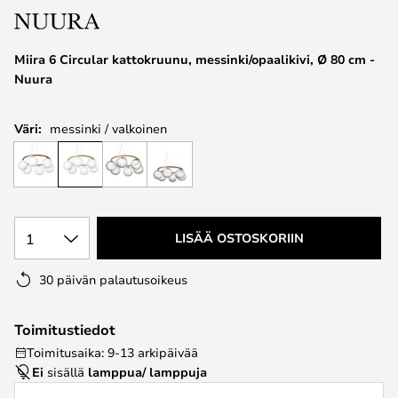
the
images
Miira 6 Circular kattokruunu, messinki/opaalikivi, Ø 80 cm -
gallery
Nuura
Väri:
messinki / valkoinen
1
LISÄÄ OSTOSKORIIN
30 päivän palautusoikeus
Toimitustiedot
Toimitusaika: 9-13 arkipäivää
Ei
sisällä
lamppua/ lamppuja