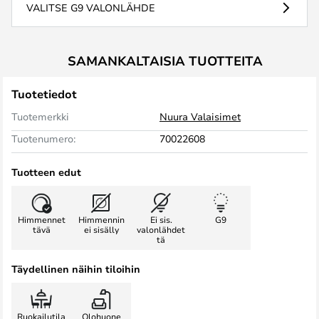
VALITSE G9 VALONLÄHDE
SAMANKALTAISIA TUOTTEITA
Tuotetiedot
Tuotemerkki
Nuura Valaisimet
Tuotenumero:
70022608
Tuotteen edut
Himmennet
Himmennin
Ei sis.
G9
tävä
ei sisälly
valonlähdet
tä
Täydellinen näihin tiloihin
Ruokailutila
Olohuone