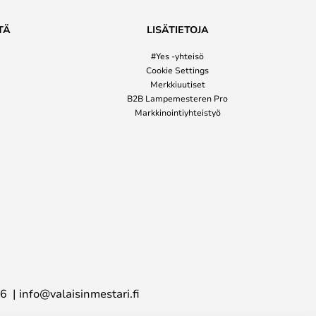
TÄ
LISÄTIETOJA
#Yes -yhteisö
Cookie Settings
Merkkiuutiset
B2B Lampemesteren Pro
Markkinointiyhteistyö
16
info@valaisinmestari.fi