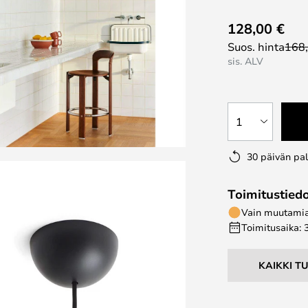
128,00 €
Suos. hinta
168
sis. ALV
1
30 päivän pa
Toimitustied
Vain muutamia 
Toimitusaika: 
KAIKKI T