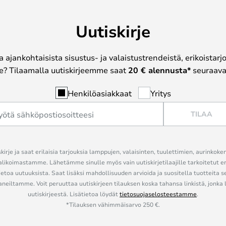
Uutiskirje
a ajankohtaisista sisustus- ja valaistustrendeistä, erikoistar
? Tilaamalla uutiskirjeemme saat
20 € alennusta*
seuraavas
Henkilöasiakkaat
Yritys
TILAA
kirje ja saat erilaisia tarjouksia lamppujen, valaisinten, tuulettimien, aurinkoke
alikoimastamme. Lähetämme sinulle myös vain uutiskirjetilaajille tarkoitetut 
ietoa uutuuksista. Saat lisäksi mahdollisuuden arvioida ja suositella tuotteita s
eiltamme. Voit peruuttaa uutiskirjeen tilauksen koska tahansa linkistä, jonka 
uutiskirjeestä. Lisätietoa löydät
tietosuojaselosteestamme
.
*Tilauksen vähimmäisarvo 250 €.