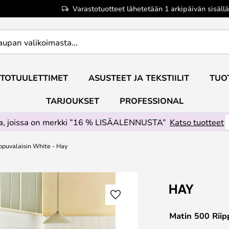
Varastotuotteet lähetetään 1 arkipäivän sisällä
TOTUULETTIMET
ASUSTEET JA TEKSTIILIT
TUO
TARJOUKSET
PROFESSIONAL
ta, joissa on merkki ”16 % LISÄALENNUSTA”
Katso tuotteet
ppuvalaisin White - Hay
Matin 500 Riip