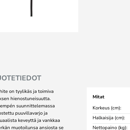
UOTETIEDOT
te on tyylikäs ja toimiva
Mitat
auksen hienostuneisuutta.
 Sempén suunnittelemassa
Korkeus (cm):
stettu puuvillavarjo ja
Halkaisija (cm):
suaalista keveyttä ja vankkaa
erkän muotoilunsa ansiosta se
Nettopaino (kg):