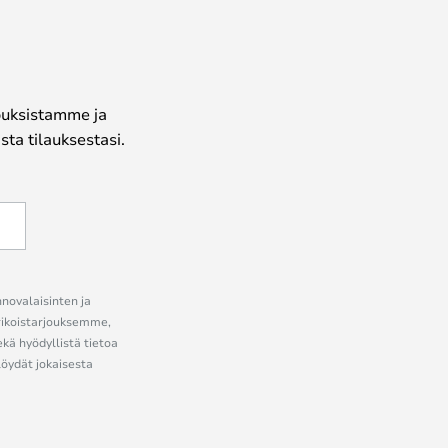
jouksistamme ja
ta tilauksestasi.
nnovalaisinten ja
erikoistarjouksemme,
ekä hyödyllistä tietoa
löydät jokaisesta