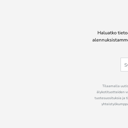
Haluatko tieto
alennuksistamme
Tilaamalla uutis
älykotituotteiden v
tuotesuosituksia ja t
yhteistyökumppan