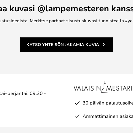
aa kuvasi @lampemesteren kans
ustusideoista. Merkitse parhaat sisustuskuvasi tunnisteella #ye
KATSO YHTEISÖN JAKAMIA KUVIA
ai–perjantai: 09.30 -
30 päivän palautusoik
Ammattimainen asiaka