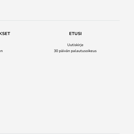
KSET
ETUSI
Uutiskirje
en
30 päivän palautusoikeus