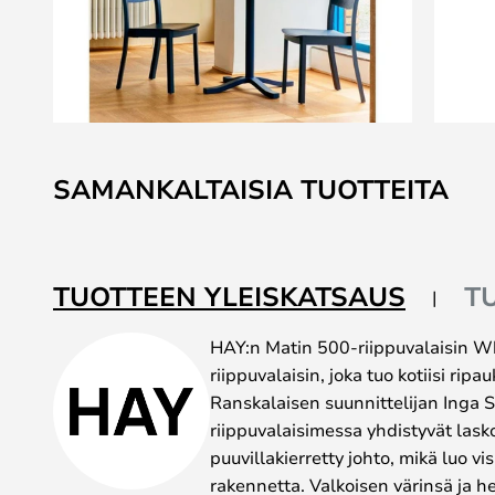
Skip
to
SAMANKALTAISIA TUOTTEITA
the
beginning
of
the
TUOTTEEN YLEISKATSAUS
T
images
gallery
HAY:n Matin 500-riippuvalaisin Whi
riippuvalaisin, joka tuo kotiisi rip
Ranskalaisen suunnittelijan Inga
riippuvalaisimessa yhdistyvät lasko
puuvillakierretty johto, mikä luo vi
rakennetta. Valkoisen värinsä ja h