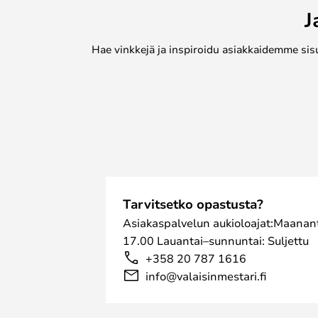
J
Hae vinkkejä ja inspiroidu asiakkaidemme sis
Tarvitsetko opastusta?
Asiakaspalvelun aukioloajat:Maanant
17.00 Lauantai–sunnuntai: Suljettu
+358 20 787 1616
info@valaisinmestari.fi