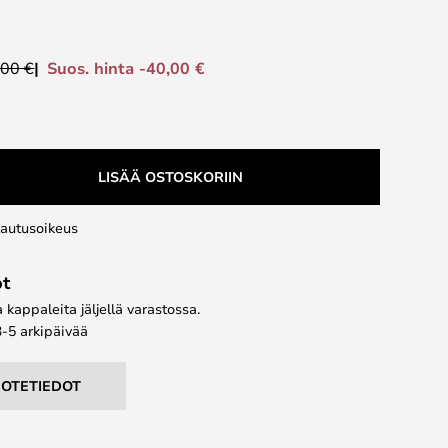
Suos. hinta -40,00 €
,00 €
LISÄÄ OSTOSKORIIN
lautusoikeus
ot
kappaleita jäljellä varastossa.
3-5 arkipäivää
UOTETIEDOT