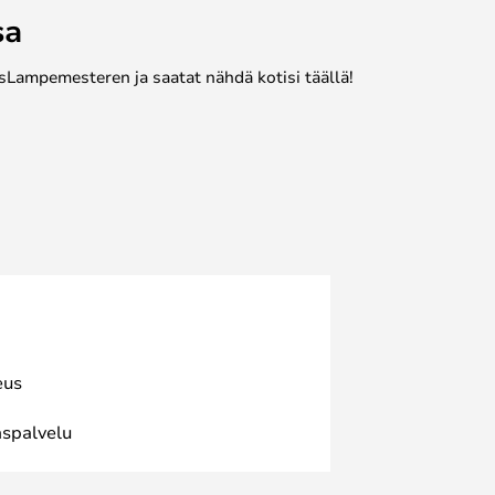
sa
sLampemesteren ja saatat nähdä kotisi täällä!
eus
spalvelu