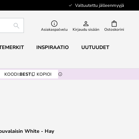
Valtuutettu jälleenmyyjä
ETSI
Asiakaspalvelu
Kirjaudu sisään
Ostoskorini
TEMERKIT
INSPIRAATIO
UUTUUDET
KOODI:
BEST
KOPIOI
puvalaisin White - Hay