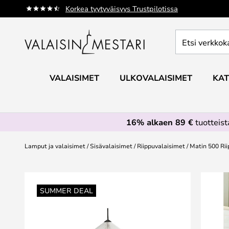
Skip
Korkea tyytyväisyys Trustpilotissa
to
Content
Etsi
verkkokaupan
valikoimasta...
VALAISIMET
ULKOVALAISIMET
KAT
16% alkaen 89 €
tuotteis
Lamput ja valaisimet
Sisävalaisimet
Riippuvalaisimet
Matin 500 Rii
Skip
to
SUMMER DEAL
the
end