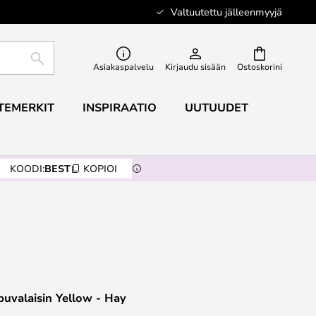
Valtuutettu jälleenmyyjä
ETSI
Asiakaspalvelu
Kirjaudu sisään
Ostoskorini
TEMERKIT
INSPIRAATIO
UUTUUDET
KOODI:
BEST
KOPIOI
puvalaisin Yellow - Hay