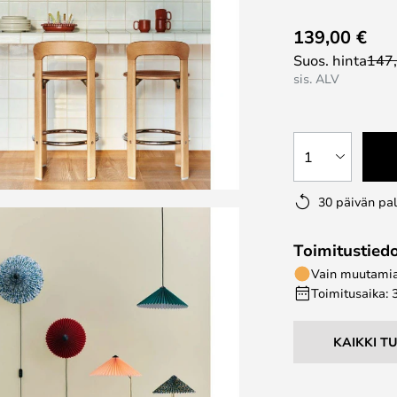
139,00 €
Suos. hinta
147
sis. ALV
1
30 päivän pa
Toimitustied
Vain muutamia 
Toimitusaika: 
KAIKKI T