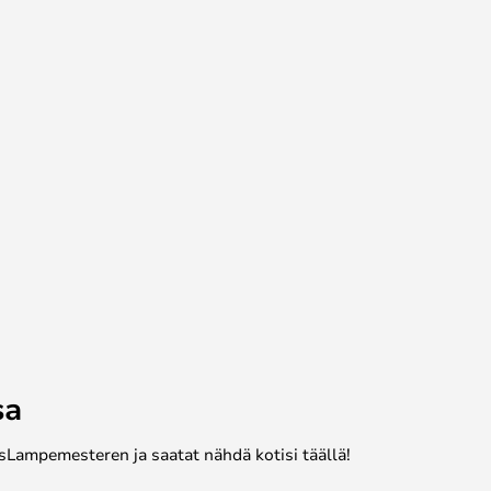
sa
sLampemesteren ja saatat nähdä kotisi täällä!