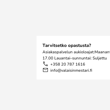
Tarvitsetko opastusta?
Asiakaspalvelun aukioloajat:Maanant
17.00 Lauantai–sunnuntai: Suljettu
+358 20 787 1616
info@valaisinmestari.fi