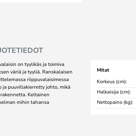
UOTETIEDOT
laisin on tyylikäs ja toimiva
Mitat
uksen väriä ja tyyliä. Ranskalaisen
ittelemassa riippuvalaisimessa
Korkeus (cm):
 ja puuvillakierretty johto, mikä
Halkaisija (cm):
a rakennetta. Keltainen
nnelman mihin tahansa
Nettopaino (kg):
ntegroida erilaisiin
puvalaisin on valmistettu muovista
ävyyden että esteettisyyden.
tavaksi ruokapöydän yläpuolelle,