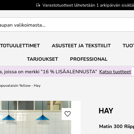
Varastotuotteet lähetetään 1 arkipäivän sisällä
TOTUULETTIMET
ASUSTEET JA TEKSTIILIT
TUO
TARJOUKSET
PROFESSIONAL
ta, joissa on merkki ”16 % LISÄALENNUSTA”
Katso tuotteet
ppuvalaisin Yellow - Hay
Matin 300 Riip