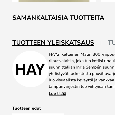
Skip
to
SAMANKALTAISIA TUOTTEITA
the
beginning
of
the
TUOTTEEN YLEISKATSAUS
T
images
gallery
HAY:n keltainen Matin 300 -riippuva
riipusvalaisin, joka tuo kotiisi ripa
suunnittelijan Inga Sempén suunn
yhdistyvät laskostettu puuvillavarjo
luo visuaalista keveyttä ja vankka
lampunvarjostin luo viihtyisän tu
huoneeseen, ja valaisin on helppo i
Lue lisää
sisustustyyleihin. Matin 300 -riip
ja kankaasta, mikä takaa sekä kest
Tuotteen edut
Tämä riippuvalaisin sopii ripustet