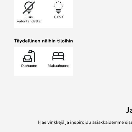
olohuoneeseen tai makuuhuoneesee
käytännöllisenä valonlähteenä ett
Ei sis.
GX53
runollisen muotoilunsa ansiosta Ma
valonlähdettä
täydellinen valinta niille, jotka h
laadun ja toiminnallisuuden.
Täydellinen näihin tiloihin
Olohuone
Makuuhuone
J
Hae vinkkejä ja inspiroidu asiakkaidemme sis