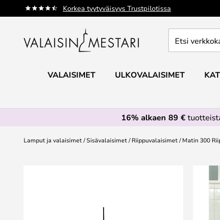
Skip
Korkea tyytyväisyys Trustpilotissa
to
Content
Etsi
verkkokaupan
valikoimasta...
VALAISIMET
ULKOVALAISIMET
KAT
16% alkaen 89 €
tuotteis
Lamput ja valaisimet
Sisävalaisimet
Riippuvalaisimet
Matin 300 Rii
Skip
to
the
end