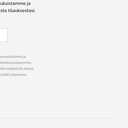
jouksistamme ja
ta tilauksestasi.
nnovalaisinten ja
erikoistarjouksemme,
ekä hyödyllistä tietoa
löydät jokaisesta