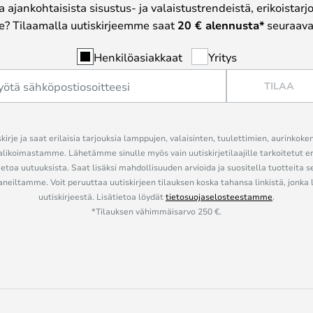
a ajankohtaisista sisustus- ja valaistustrendeistä, erikoistar
? Tilaamalla uutiskirjeemme saat
20 € alennusta*
seuraavas
Henkilöasiakkaat
Yritys
TILAA
kirje ja saat erilaisia tarjouksia lamppujen, valaisinten, tuulettimien, aurinkoke
alikoimastamme. Lähetämme sinulle myös vain uutiskirjetilaajille tarkoitetut 
ietoa uutuuksista. Saat lisäksi mahdollisuuden arvioida ja suositella tuotteita s
eiltamme. Voit peruuttaa uutiskirjeen tilauksen koska tahansa linkistä, jonka 
uutiskirjeestä. Lisätietoa löydät
tietosuojaselosteestamme
.
*Tilauksen vähimmäisarvo 250 €.