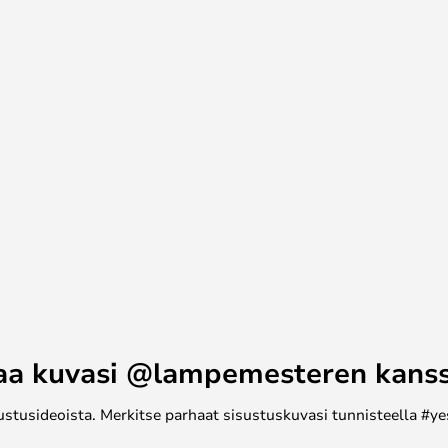
n, jossa se voi toimia sekä
ä koristeena. Modernin ja
tin 300 -riippuvalaisin on
aluavat yhdistää valaistuksessa
aa kuvasi @lampemesteren kans
ustusideoista. Merkitse parhaat sisustuskuvasi tunnisteella #ye