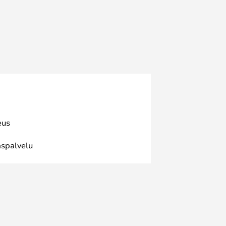
eus
spalvelu