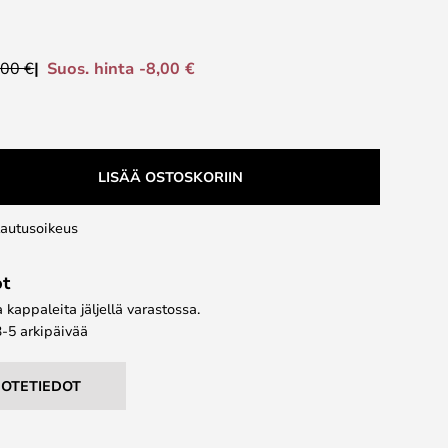
Suos. hinta -8,00 €
,00 €
LISÄÄ OSTOSKORIIN
lautusoikeus
ot
kappaleita jäljellä varastossa.
3-5 arkipäivää
UOTETIEDOT