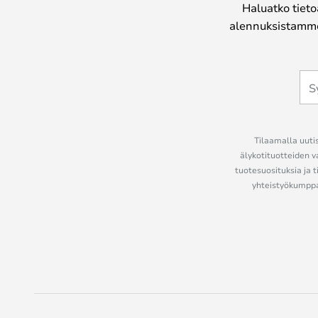
Haluatko tieto
alennuksistamme
Tilaamalla uutis
älykotituotteiden v
tuotesuosituksia ja t
yhteistyökumppan