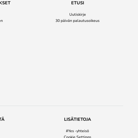
KSET
ETUSI
Uutiskirje
en
30 päivän palautusoikeus
TÄ
LISÄTIETOJA
#Yes -yhteisö
Cookie Settings