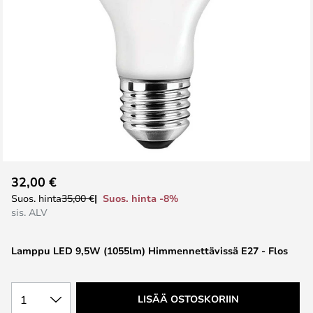
Skip
32,00 €
to
Suos. hinta -8%
Suos. hinta
35,00 €
the
sis. ALV
beginning
of
Lamppu LED 9,5W (1055lm) Himmennettävissä E27 - Flos
the
images
gallery
1
LISÄÄ OSTOSKORIIN