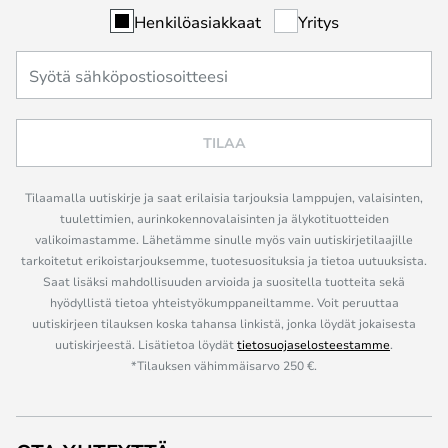
Henkilöasiakkaat
Yritys
TILAA
Tilaamalla uutiskirje ja saat erilaisia tarjouksia lamppujen, valaisinten,
tuulettimien, aurinkokennovalaisinten ja älykotituotteiden
valikoimastamme. Lähetämme sinulle myös vain uutiskirjetilaajille
tarkoitetut erikoistarjouksemme, tuotesuosituksia ja tietoa uutuuksista.
Saat lisäksi mahdollisuuden arvioida ja suositella tuotteita sekä
hyödyllistä tietoa yhteistyökumppaneiltamme. Voit peruuttaa
uutiskirjeen tilauksen koska tahansa linkistä, jonka löydät jokaisesta
uutiskirjeestä. Lisätietoa löydät
tietosuojaselosteestamme
.
*Tilauksen vähimmäisarvo 250 €.