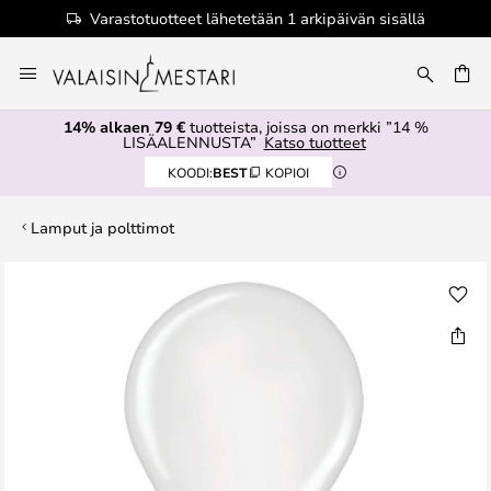
Varastotuotteet lähetetään 1 arkipäivän sisällä
Skip
to
Content
14% alkaen 79 €
tuotteista, joissa on merkki ”14 %
LISÄALENNUSTA”
Katso tuotteet
KOODI:
BEST
KOPIOI
Lamput ja polttimot
Skip
to
the
end
of
the
images
gallery