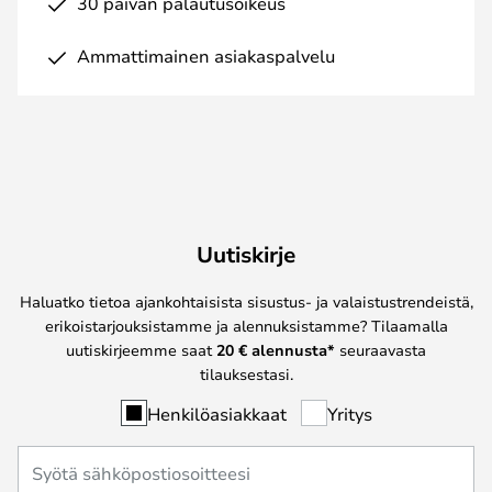
30 päivän palautusoikeus
Ammattimainen asiakaspalvelu
Uutiskirje
Haluatko tietoa ajankohtaisista sisustus- ja valaistustrendeistä,
erikoistarjouksistamme ja alennuksistamme? Tilaamalla
uutiskirjeemme saat
20 € alennusta*
seuraavasta
tilauksestasi.
Henkilöasiakkaat
Yritys