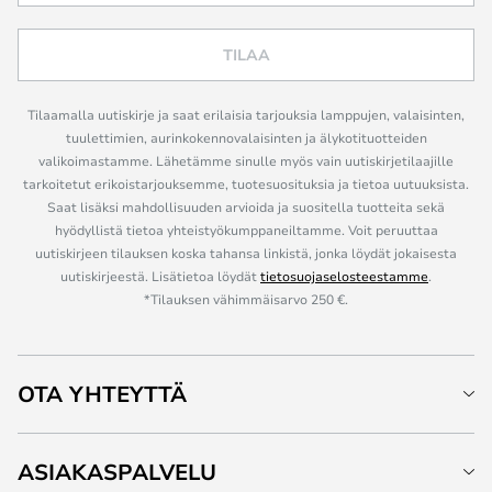
TILAA
Tilaamalla uutiskirje ja saat erilaisia tarjouksia lamppujen, valaisinten,
tuulettimien, aurinkokennovalaisinten ja älykotituotteiden
valikoimastamme. Lähetämme sinulle myös vain uutiskirjetilaajille
tarkoitetut erikoistarjouksemme, tuotesuosituksia ja tietoa uutuuksista.
Saat lisäksi mahdollisuuden arvioida ja suositella tuotteita sekä
hyödyllistä tietoa yhteistyökumppaneiltamme. Voit peruuttaa
uutiskirjeen tilauksen koska tahansa linkistä, jonka löydät jokaisesta
uutiskirjeestä. Lisätietoa löydät
tietosuojaselosteestamme
.
*Tilauksen vähimmäisarvo 250 €.
OTA YHTEYTTÄ
ASIAKASPALVELU