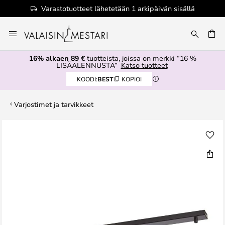
Varastotuotteet lähetetään 1 arkipäivän sisällä
Skip
to
Content
16% alkaen 89 €
tuotteista, joissa on merkki ”16 %
LISÄALENNUSTA”
Katso tuotteet
KOODI:
BEST
KOPIOI
Varjostimet ja tarvikkeet
Skip
to
the
end
of
the
images
gallery