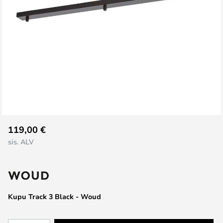
Skip
119,00 €
to
sis. ALV
the
beginning
of
the
images
Kupu Track 3 Black - Woud
gallery